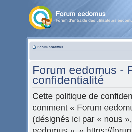
Forum eedomus
Forum eedomus - P
confidentialité
Cette politique de confident
comment « Forum eedomus 
(désignés ici par « nous »
eedomus », « https://for