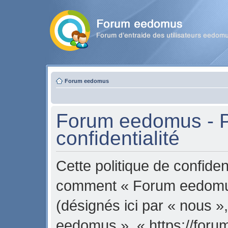
Forum eedomus
Forum eedomus - P
confidentialité
Cette politique de confident
comment « Forum eedomus 
(désignés ici par « nous »
eedomus », « https://for