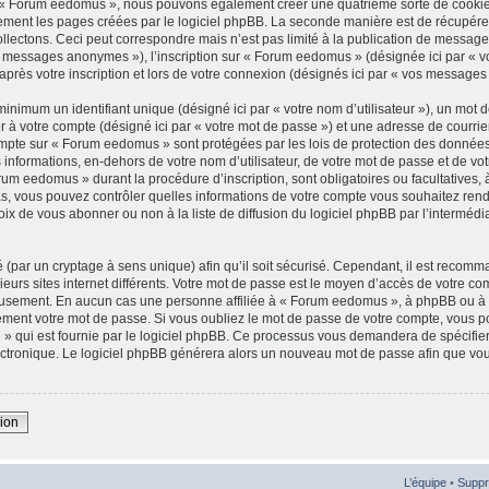
r « Forum eedomus », nous pouvons également créer une quatrième sorte de cooki
ement les pages créées par le logiciel phpBB. La seconde manière est de récupére
lectons. Ceci peut correspondre mais n’est pas limité à la publication de messages 
messages anonymes »), l’inscription sur « Forum eedomus » (désignée ici par « vo
rès votre inscription et lors de votre connexion (désignés ici par « vos messages 
inimum un identifiant unique (désigné ici par « votre nom d’utilisateur »), un mot
 à votre compte (désigné ici par « votre mot de passe ») et une adresse de courrie
ompte sur « Forum eedomus » sont protégées par les lois de protection des donnée
 informations, en-dehors de votre nom d’utilisateur, de votre mot de passe et de vo
um eedomus » durant la procédure d’inscription, sont obligatoires ou facultatives, 
s, vous pouvez contrôler quelles informations de votre compte vous souhaitez ren
oix de vous abonner ou non à la liste de diffusion du logiciel phpBB par l’intermédi
 (par un cryptage à sens unique) afin qu’il soit sécurisé. Cependant, il est recomma
urs sites internet différents. Votre mot de passe est le moyen d’accès de votre 
eusement. En aucun cas une personne affiliée à « Forum eedomus », à phpBB ou à un
ent votre mot de passe. Si vous oubliez le mot de passe de votre compte, vous pou
» qui est fournie par le logiciel phpBB. Ce processus vous demandera de spécifier 
ectronique. Le logiciel phpBB générera alors un nouveau mot de passe afin que vou
xion
L’équipe
•
Suppr