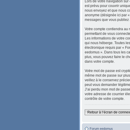
Lors de votre navigation su
est prévu pour couvrir uniqu
nous envoyez et que nous col
anonyme (désignée ici par « 
messages que vous publiez ap
Votre compte contiendra au m
permettant de vous connecter
Les informations de votre c
qui nous héberge. Toutes les
électronique requis par « For
eedomus ». Dans tous les ca
plus, vous pouvez faire le ch
dans votre compte.
Votre mot de passe est crypté
même mot de passe sur plusie
veillez à le conservez préci
peut vous demander légitimem
J’ai perdu mon mot de passe 
votre adresse de courrier él
contrôle de votre compte.
Retour à l’écran de conne
Forum eedomus