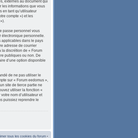
es, externes au document qui
r les informations que vous
en tant qu’utilisateur
tre compte ») et les
»).
 de passe personnel vous
r électronique personnelle.
s applicables dans le pays
tre adresse de courrier
à la discrétion de « Forum
dre publiques ou non. De
aire d’une option disponible
ndé de ne pas utiliser le
compte sur « Forum eedomus »,
 site de tierce partie ne
vez utiliser la fonction «
votre nom d’utilisateur et
s puissiez reprendre le
imer tous les cookies du forum
•