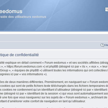
FA
ique de confidentialité
alité explique en détail comment « Forum eedomus » et ses sociétés affiliées (désig
, « https://forum.eedomus.com ») et phpBB (désigné ici par « ils », « eux », « leur 
up », « équipes de phpBB ») utilisent toutes les informations qui ont collectées 
ésignées ici par « vos informations »).
ctées de deux manières différentes. Premièrement, en naviguant sur « Forum eedomu
ookies qui sont de petits fichiers texte téléchargés dans les fichiers temporaires d
cookies ne contiennent qu’un identifiant d’utilisateur (désigné ici par « identifiant d
me (désigné ici par « identifiant de la session ») qui vous sont automatiquement ass
é une fois que vous naviguerez sur les sujets de « Forum eedomus », archivant de ce
tant d’améliorer votre confort de navigation en tant qu’utilisateur.