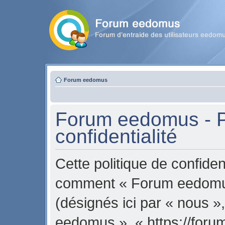
Forum eedomus
Forum eedomus - P
confidentialité
Cette politique de confident
comment « Forum eedomus 
(désignés ici par « nous »
eedomus », « https://for