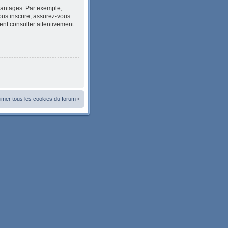
avantages. Par exemple,
ous inscrire, assurez-vous
ment consulter attentivement
imer tous les cookies du forum
•