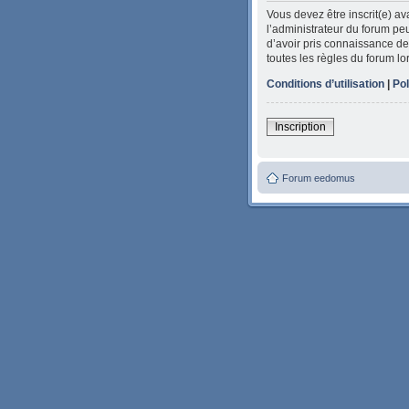
Vous devez être inscrit(e) a
l’administrateur du forum peu
d’avoir pris connaissance de 
toutes les règles du forum lo
Conditions d’utilisation
|
Pol
Inscription
Forum eedomus