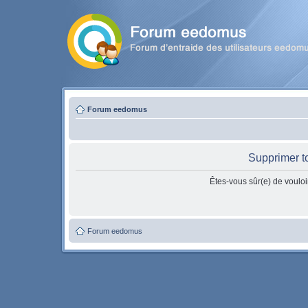
Forum eedomus
Supprimer t
Êtes-vous sûr(e) de vouloi
Forum eedomus