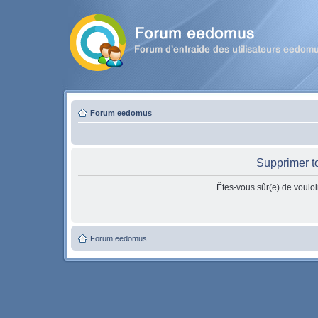
Forum eedomus
Supprimer t
Êtes-vous sûr(e) de vouloi
Forum eedomus