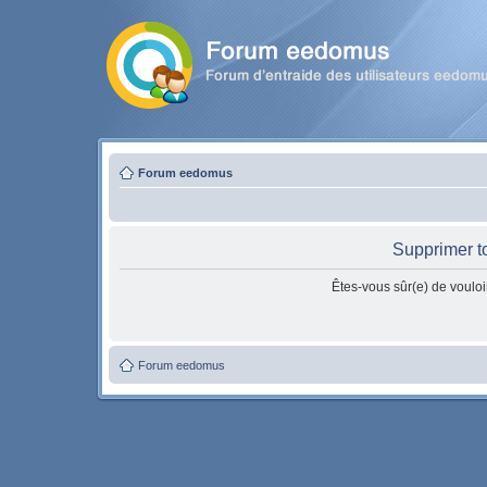
Forum eedomus
Supprimer t
Êtes-vous sûr(e) de vouloi
Forum eedomus