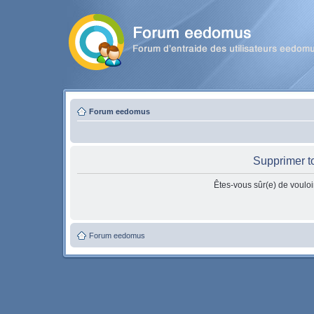
Forum eedomus
Supprimer t
Êtes-vous sûr(e) de vouloi
Forum eedomus