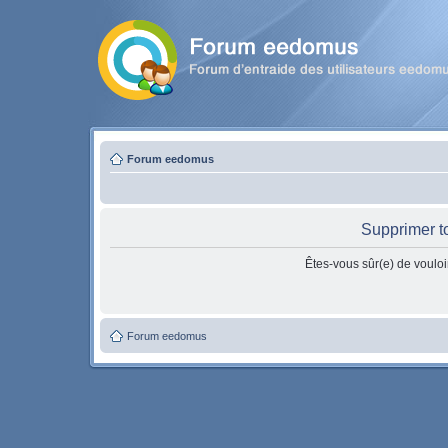
Forum eedomus
Supprimer t
Êtes-vous sûr(e) de vouloi
Forum eedomus