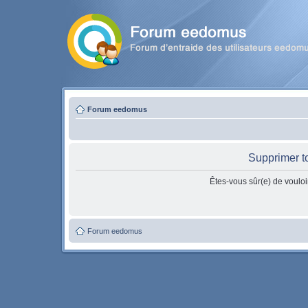
Forum eedomus
Supprimer t
Êtes-vous sûr(e) de vouloi
Forum eedomus