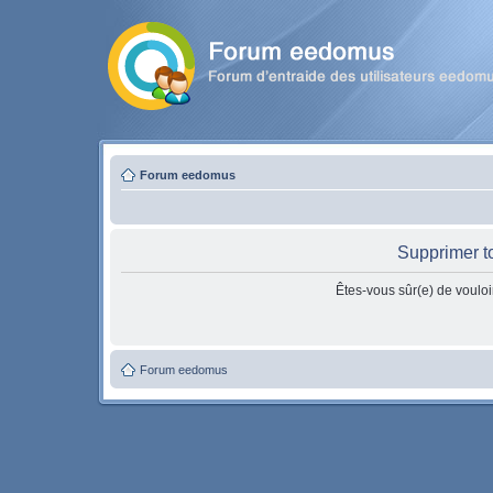
Forum eedomus
Supprimer t
Êtes-vous sûr(e) de vouloi
Forum eedomus