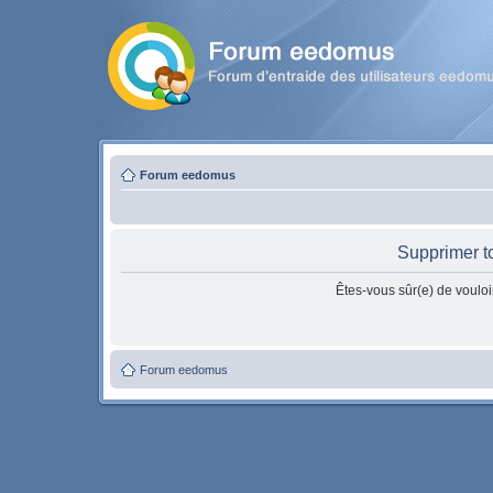
Forum eedomus
Supprimer t
Êtes-vous sûr(e) de vouloi
Forum eedomus