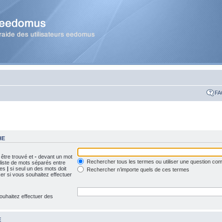
FA
HE
 être trouvé et
-
devant un mot
Rechercher tous les termes ou utiliser une question c
 liste de mots séparés entre
ues
|
si seul un des mots doit
Rechercher n’importe quels de ces termes
ker si vous souhaitez effectuer
ouhaitez effectuer des
E