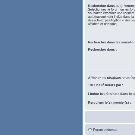
Rechercher dans le(s) forum(s
Sélectionnez le forum ou les fo
souhaitez effectuer une recher
automatiquement inclus dans la
désactivez pas l’option « Rech
affichée ci-dessous.
Rechercher dans les sous-fo
Rechercher dans :
Afficher les résultats sous fo
Trier les résultats par :
Limiter les résultats dans le 
Retourner le(s) premier(s) :
Forum eedomus