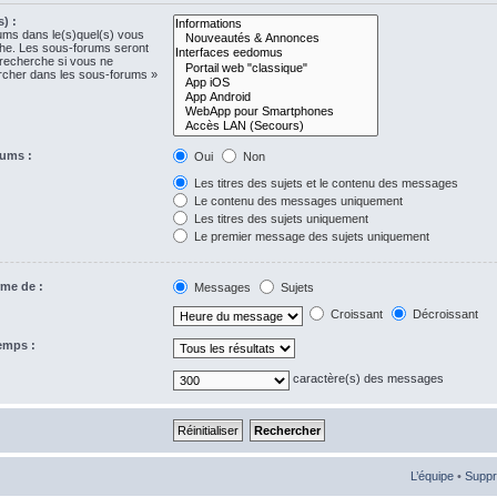
) :
rums dans le(s)quel(s) vous
che. Les sous-forums seront
 recherche si vous ne
ercher dans les sous-forums »
rums :
Oui
Non
Les titres des sujets et le contenu des messages
Le contenu des messages uniquement
Les titres des sujets uniquement
Le premier message des sujets uniquement
rme de :
Messages
Sujets
Croissant
Décroissant
temps :
caractère(s) des messages
L’équipe
•
Suppr