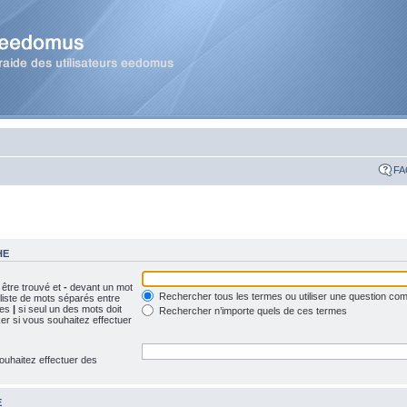
FA
HE
 être trouvé et
-
devant un mot
Rechercher tous les termes ou utiliser une question c
 liste de mots séparés entre
ues
|
si seul un des mots doit
Rechercher n’importe quels de ces termes
ker si vous souhaitez effectuer
ouhaitez effectuer des
E