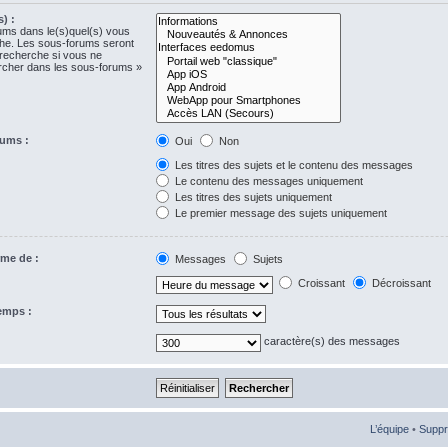
) :
rums dans le(s)quel(s) vous
che. Les sous-forums seront
 recherche si vous ne
ercher dans les sous-forums »
rums :
Oui
Non
Les titres des sujets et le contenu des messages
Le contenu des messages uniquement
Les titres des sujets uniquement
Le premier message des sujets uniquement
rme de :
Messages
Sujets
Croissant
Décroissant
temps :
caractère(s) des messages
L’équipe
•
Suppr