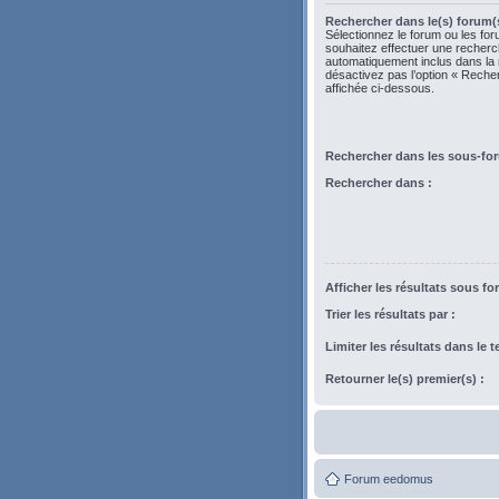
Rechercher dans le(s) forum(s
Sélectionnez le forum ou les fo
souhaitez effectuer une recher
automatiquement inclus dans la
désactivez pas l’option « Rech
affichée ci-dessous.
Rechercher dans les sous-fo
Rechercher dans :
Afficher les résultats sous fo
Trier les résultats par :
Limiter les résultats dans le 
Retourner le(s) premier(s) :
Forum eedomus