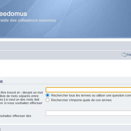
FA
HE
 être trouvé et
-
devant un mot
Rechercher tous les termes ou utiliser une question c
 liste de mots séparés entre
ues
|
si seul un des mots doit
Rechercher n’importe quels de ces termes
ker si vous souhaitez effectuer
ouhaitez effectuer des
E