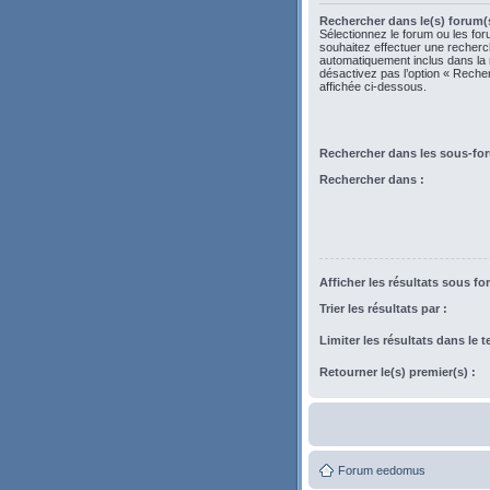
Rechercher dans le(s) forum(s
Sélectionnez le forum ou les fo
souhaitez effectuer une recher
automatiquement inclus dans la
désactivez pas l’option « Rech
affichée ci-dessous.
Rechercher dans les sous-fo
Rechercher dans :
Afficher les résultats sous fo
Trier les résultats par :
Limiter les résultats dans le 
Retourner le(s) premier(s) :
Forum eedomus