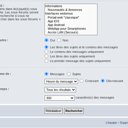
) :
rums dans le(s)quel(s) vous
che. Les sous-forums seront
 recherche si vous ne
ercher dans les sous-forums »
rums :
Oui
Non
Les titres des sujets et le contenu des messages
Le contenu des messages uniquement
Les titres des sujets uniquement
Le premier message des sujets uniquement
rme de :
Messages
Sujets
Croissant
Décroissant
temps :
caractère(s) des messages
L’équipe
•
Suppr