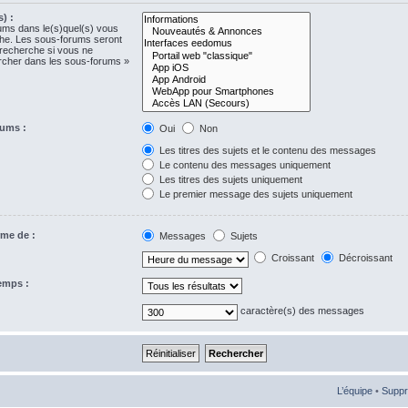
) :
rums dans le(s)quel(s) vous
che. Les sous-forums seront
 recherche si vous ne
ercher dans les sous-forums »
rums :
Oui
Non
Les titres des sujets et le contenu des messages
Le contenu des messages uniquement
Les titres des sujets uniquement
Le premier message des sujets uniquement
rme de :
Messages
Sujets
Croissant
Décroissant
temps :
caractère(s) des messages
L’équipe
•
Suppr