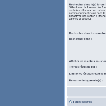
Rechercher dans le(s) forum(s
Sélectionnez le forum ou les fo
souhaitez effectuer une recher
automatiquement inclus dans la
désactivez pas l’option « Rech
affichée ci-dessous.
Rechercher dans les sous-fo
Rechercher dans :
Afficher les résultats sous fo
Trier les résultats par :
Limiter les résultats dans le 
Retourner le(s) premier(s) :
Forum eedomus