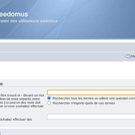
FA
HE
 être trouvé et
-
devant un mot
Rechercher tous les termes ou utiliser une question c
 liste de mots séparés entre
ues
|
si seul un des mots doit
Rechercher n’importe quels de ces termes
ker si vous souhaitez effectuer
ouhaitez effectuer des
E