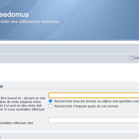
FA
HE
 être trouvé et
-
devant un mot
Rechercher tous les termes ou utiliser une question c
 liste de mots séparés entre
ues
|
si seul un des mots doit
Rechercher n’importe quels de ces termes
ker si vous souhaitez effectuer
ouhaitez effectuer des
E