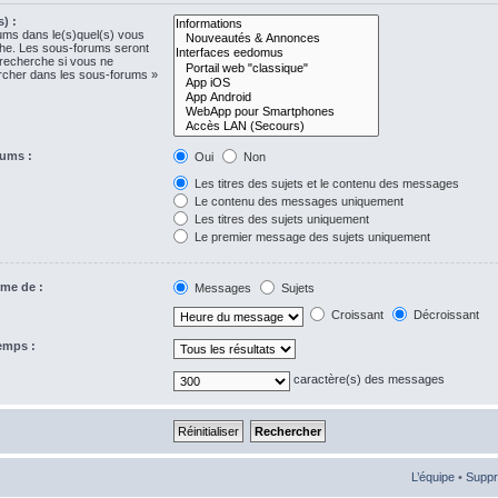
) :
rums dans le(s)quel(s) vous
che. Les sous-forums seront
 recherche si vous ne
ercher dans les sous-forums »
rums :
Oui
Non
Les titres des sujets et le contenu des messages
Le contenu des messages uniquement
Les titres des sujets uniquement
Le premier message des sujets uniquement
rme de :
Messages
Sujets
Croissant
Décroissant
temps :
caractère(s) des messages
L’équipe
•
Suppr