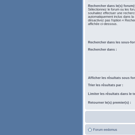
Rechercher dans le(s) forum(s
Sélectionnez le forum ou les fo
souhaitez effectuer une recher
automatiquement inclus dans la
désactivez pas l’option « Rech
affichée ci-dessous.
Rechercher dans les sous-fo
Rechercher dans :
Afficher les résultats sous fo
Trier les résultats par :
Limiter les résultats dans le 
Retourner le(s) premier(s) :
Forum eedomus