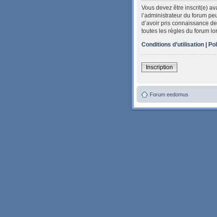
Vous devez être inscrit(e) a
l’administrateur du forum peu
d’avoir pris connaissance de 
toutes les règles du forum lo
Conditions d’utilisation
|
Pol
Inscription
Forum eedomus