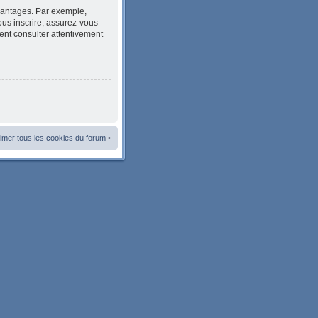
avantages. Par exemple,
ous inscrire, assurez-vous
ment consulter attentivement
imer tous les cookies du forum
•