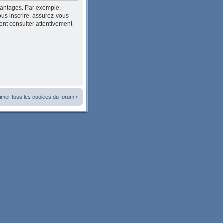
avantages. Par exemple,
ous inscrire, assurez-vous
ment consulter attentivement
imer tous les cookies du forum
•