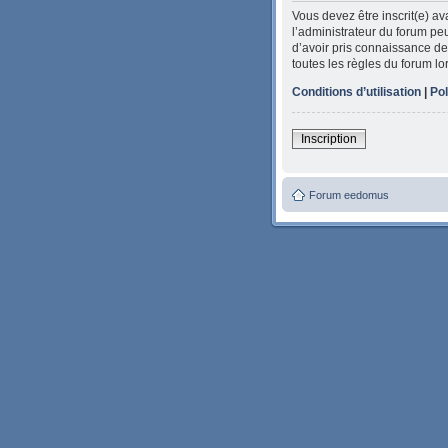
Vous devez être inscrit(e) a
l’administrateur du forum peu
d’avoir pris connaissance de 
toutes les règles du forum lo
Conditions d’utilisation
|
Pol
Inscription
Forum eedomus