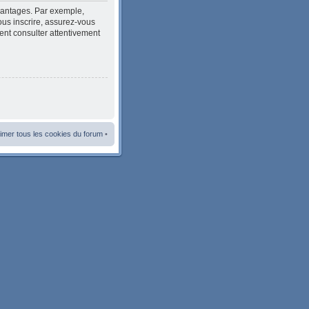
avantages. Par exemple,
ous inscrire, assurez-vous
ment consulter attentivement
imer tous les cookies du forum
•