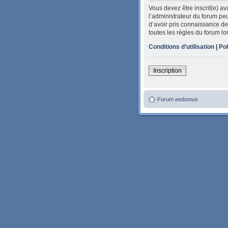
Vous devez être inscrit(e) a
l’administrateur du forum peu
d’avoir pris connaissance de 
toutes les règles du forum lo
Conditions d’utilisation
|
Pol
Inscription
Forum eedomus