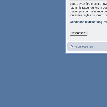
Vous devez être inscrit(e) a
l’administrateur du forum peu
d’avoir pris connaissance de 
toutes les règles du forum lo
Conditions d’utilisation
|
Pol
Inscription
Forum eedomus