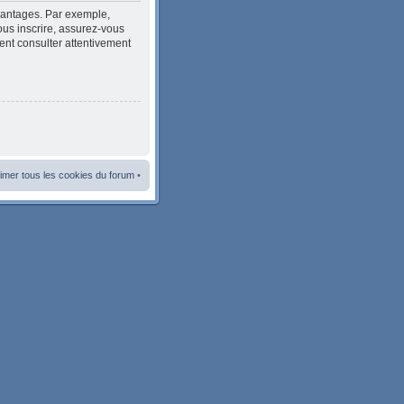
avantages. Par exemple,
ous inscrire, assurez-vous
ment consulter attentivement
imer tous les cookies du forum
•