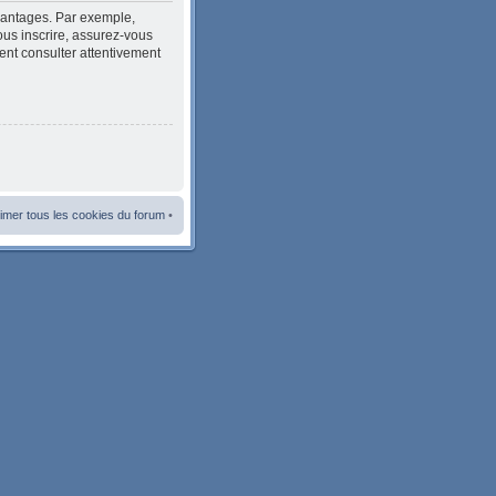
avantages. Par exemple,
ous inscrire, assurez-vous
ment consulter attentivement
imer tous les cookies du forum
•