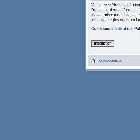
Vous devez être inscrit(e) a
l’administrateur du forum peu
d’avoir pris connaissance de 
toutes les règles du forum lo
Conditions d’utilisation
|
Pol
Inscription
Forum eedomus