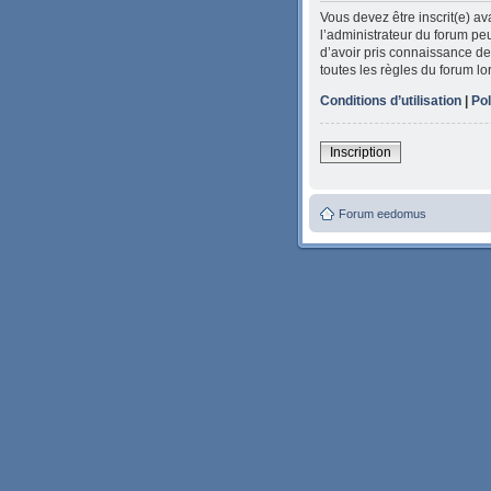
Vous devez être inscrit(e) a
l’administrateur du forum peu
d’avoir pris connaissance de 
toutes les règles du forum lo
Conditions d’utilisation
|
Pol
Inscription
Forum eedomus