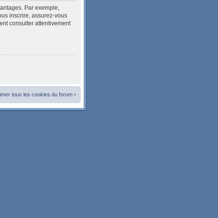
avantages. Par exemple,
ous inscrire, assurez-vous
ment consulter attentivement
imer tous les cookies du forum
•