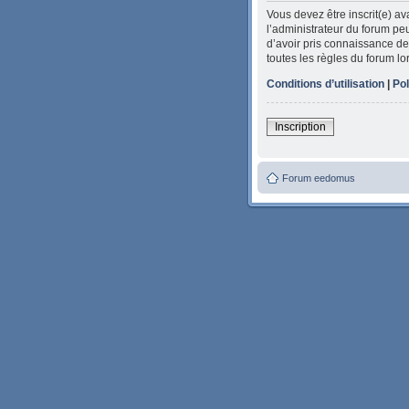
Vous devez être inscrit(e) a
l’administrateur du forum peu
d’avoir pris connaissance de 
toutes les règles du forum lo
Conditions d’utilisation
|
Pol
Inscription
Forum eedomus