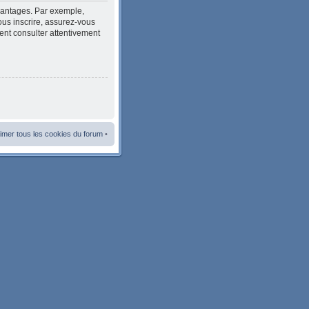
avantages. Par exemple,
ous inscrire, assurez-vous
ment consulter attentivement
imer tous les cookies du forum
•