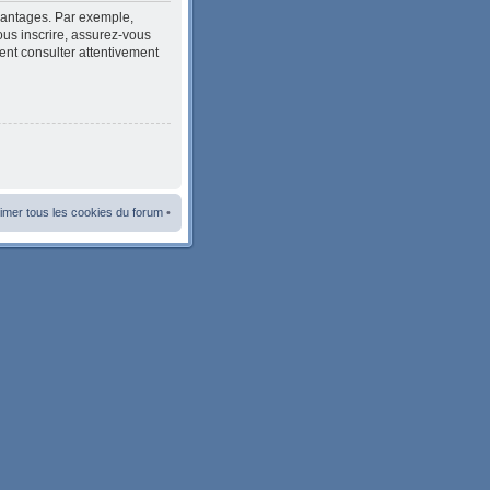
avantages. Par exemple,
ous inscrire, assurez-vous
ment consulter attentivement
imer tous les cookies du forum
•