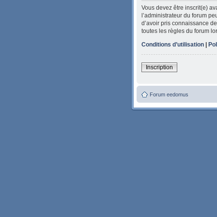
Vous devez être inscrit(e) a
l’administrateur du forum peu
d’avoir pris connaissance de 
toutes les règles du forum lo
Conditions d’utilisation
|
Pol
Inscription
Forum eedomus