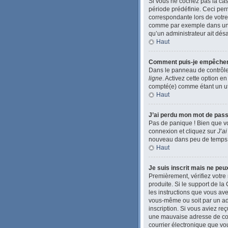
Si vous ne cochez pas la ca
période prédéfinie. Ceci perm
correspondante lors de votre
comme par exemple dans une li
qu’un administrateur ait désac
Haut
Comment puis-je empêcher l’
Dans le panneau de contrôle 
ligne
. Activez cette option e
compté(e) comme étant un util
Haut
J’ai perdu mon mot de pass
Pas de panique ! Bien que vo
connexion et cliquez sur
J’a
nouveau dans peu de temps
Haut
Je suis inscrit mais ne pe
Premièrement, vérifiez votre 
produite. Si le support de l
les instructions que vous ave
vous-même ou soit par un admi
inscription. Si vous aviez re
une mauvaise adresse de courr
courrier électronique que vou