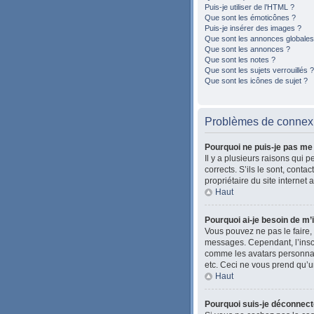
Puis-je utiliser de l’HTML ?
Que sont les émoticônes ?
Puis-je insérer des images ?
Que sont les annonces globales
Que sont les annonces ?
Que sont les notes ?
Que sont les sujets verrouillés ?
Que sont les icônes de sujet ?
Problèmes de connexio
Pourquoi ne puis-je pas me
Il y a plusieurs raisons qui 
corrects. S’ils le sont, cont
propriétaire du site internet 
Haut
Pourquoi ai-je besoin de m’i
Vous pouvez ne pas le faire, 
messages. Cependant, l’inscr
comme les avatars personnalis
etc. Ceci ne vous prend qu’u
Haut
Pourquoi suis-je déconnec