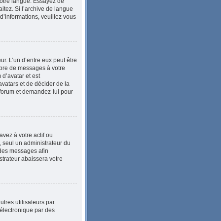
 votre langue. Essayez de
itez. Si l’archive de langue
d’informations, veuillez vous
ur. L’un d’entre eux peut être
mbre de messages à votre
 d’avatar et est
avatars et de décider de la
u forum et demandez-lui pour
vez à votre actif ou
, seul un administrateur du
 des messages afin
trateur abaissera votre
utres utilisateurs par
 électronique par des