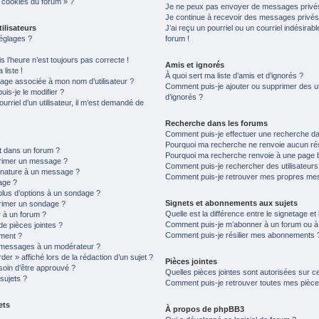
s cookies du forum » ?
Je ne peux pas envoyer de messages privés
Je continue à recevoir des messages privés n
ilisateurs
J’ai reçu un pourriel ou un courriel indésirab
églages ?
forum !
is l’heure n’est toujours pas correcte !
Amis et ignorés
liste !
À quoi sert ma liste d’amis et d’ignorés ?
age associée à mon nom d’utilisateur ?
Comment puis-je ajouter ou supprimer des uti
is-je le modifier ?
d’ignorés ?
ourriel d’un utilisateur, il m’est demandé de
Recherche dans les forums
Comment puis-je effectuer une recherche d
Pourquoi ma recherche ne renvoie aucun rés
t dans un forum ?
Pourquoi ma recherche renvoie à une page 
primer un message ?
Comment puis-je rechercher des utilisateurs
gnature à un message ?
Comment puis-je retrouver mes propres mes
age ?
plus d’options à un sondage ?
Signets et abonnements aux sujets
rimer un sondage ?
Quelle est la différence entre le signetage e
 à un forum ?
Comment puis-je m’abonner à un forum ou à u
de pièces jointes ?
Comment puis-je résilier mes abonnements 
ement ?
 messages à un modérateur ?
er » affiché lors de la rédaction d’un sujet ?
Pièces jointes
soin d’être approuvé ?
Quelles pièces jointes sont autorisées sur c
sujets ?
Comment puis-je retrouver toutes mes pièces
ets
À propos de phpBB3