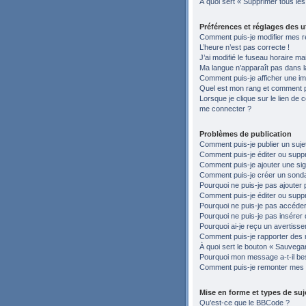
À quoi sert « Supprimer tous le
Préférences et réglages des ut
Comment puis-je modifier mes r
L’heure n’est pas correcte !
J’ai modifié le fuseau horaire ma
Ma langue n’apparaît pas dans la 
Comment puis-je afficher une im
Quel est mon rang et comment pu
Lorsque je clique sur le lien de c
me connecter ?
Problèmes de publication
Comment puis-je publier un suje
Comment puis-je éditer ou sup
Comment puis-je ajouter une si
Comment puis-je créer un sond
Pourquoi ne puis-je pas ajouter 
Comment puis-je éditer ou supp
Pourquoi ne puis-je pas accéder
Pourquoi ne puis-je pas insérer 
Pourquoi ai-je reçu un avertiss
Comment puis-je rapporter des
À quoi sert le bouton « Sauvegard
Pourquoi mon message a-t-il be
Comment puis-je remonter mes 
Mise en forme et types de suj
Qu’est-ce que le BBCode ?