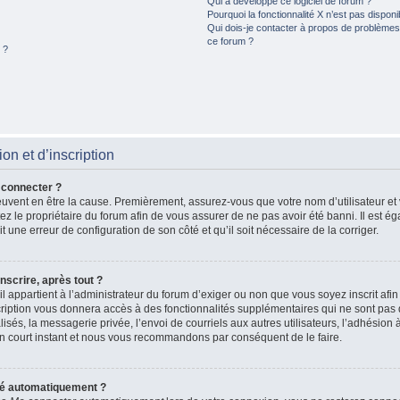
Qui a développé ce logiciel de forum ?
Pourquoi la fonctionnalité X n’est pas disponi
Qui dois-je contacter à propos de problèmes 
ce forum ?
 ?
n et d’inscription
 connecter ?
peuvent en être la cause. Premièrement, assurez-vous que votre nom d’utilisateur et
actez le propriétaire du forum afin de vous assurer de ne pas avoir été banni. Il est 
ait une erreur de configuration de son côté et qu’il soit nécessaire de la corriger.
nscrire, après tout ?
il appartient à l’administrateur du forum d’exiger ou non que vous soyez inscrit afi
iption vous donnera accès à des fonctionnalités supplémentaires qui ne sont pas d
és, la messagerie privée, l’envoi de courriels aux autres utilisateurs, l’adhésion à
n court instant et nous vous recommandons par conséquent de le faire.
té automatiquement ?