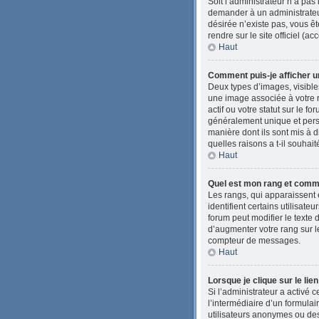
Soit l’administrateur n’a pas
demander à un administrateur 
désirée n’existe pas, vous êt
rendre sur le site officiel (
Haut
Comment puis-je afficher u
Deux types d’images, visibles
une image associée à votre 
actif ou votre statut sur le 
généralement unique et person
manière dont ils sont mis à d
quelles raisons a t-il souhait
Haut
Quel est mon rang et comme
Les rangs, qui apparaissent 
identifient certains utilisat
forum peut modifier le texte
d’augmenter votre rang sur l
compteur de messages.
Haut
Lorsque je clique sur le lie
Si l’administrateur a activé c
l’intermédiaire d’un formula
utilisateurs anonymes ou des