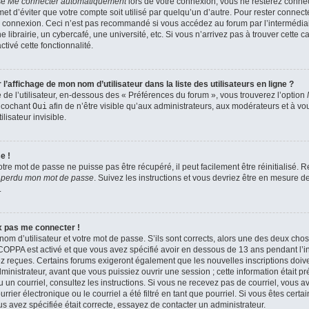
se
Me connecter automatiquement
lors de votre connexion, vous ne resterez conn
et d’éviter que votre compte soit utilisé par quelqu’un d’autre. Pour rester connect
 connexion. Ceci n’est pas recommandé si vous accédez au forum par l’intermédiair
brairie, un cybercafé, une université, etc. Si vous n’arrivez pas à trouver cette ca
tivé cette fonctionnalité.
affichage de mon nom d’utilisateur dans la liste des utilisateurs en ligne ?
de l’utilisateur, en-dessous des « Préférences du forum », vous trouverez l’option
n cochant
Oui
afin de n’être visible qu’aux administrateurs, aux modérateurs et à 
isateur invisible.
e !
tre mot de passe ne puisse pas être récupéré, il peut facilement être réinitialisé.
i perdu mon mot de passe
. Suivez les instructions et vous devriez être en mesure 
.
ux pas me connecter !
nom d’utilisateur et votre mot de passe. S’ils sont corrects, alors une des deux cho
a COPPA est activé et que vous avez spécifié avoir en dessous de 13 ans pendant l’in
z reçues. Certains forums exigeront également que les nouvelles inscriptions doiven
nistrateur, avant que vous puissiez ouvrir une session ; cette information était pr
çu un courriel, consultez les instructions. Si vous ne recevez pas de courriel, vous
ier électronique ou le courriel a été filtré en tant que pourriel. Si vous êtes certa
s avez spécifiée était correcte, essayez de contacter un administrateur.