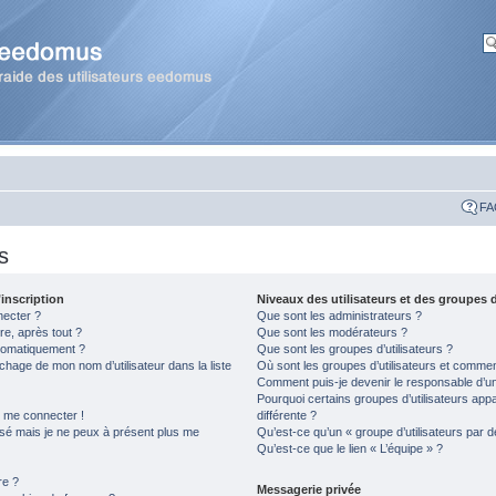
FA
s
inscription
Niveaux des utilisateurs et des groupes d
necter ?
Que sont les administrateurs ?
re, après tout ?
Que sont les modérateurs ?
tomatiquement ?
Que sont les groupes d’utilisateurs ?
hage de mon nom d’utilisateur dans la liste
Où sont les groupes d’utilisateurs et comment
Comment puis-je devenir le responsable d’un 
Pourquoi certains groupes d’utilisateurs app
s me connecter !
différente ?
assé mais je ne peux à présent plus me
Qu’est-ce qu’un « groupe d’utilisateurs par d
Qu’est-ce que le lien « L’équipe » ?
re ?
Messagerie privée