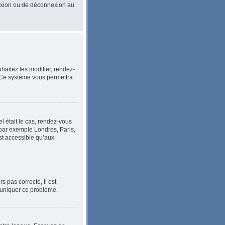
nnexion ou de déconnexion au
haitez les modifier, rendez-
. Ce système vous permettra
el était le cas, rendez-vous
, par exemple Londres, Paris,
st accessible qu’aux
s pas correcte, il est
mmuniquer ce problème.