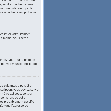
ecté au forum que pour une
é, veuillez cocher la case
e d’un ordinateur public,
se à cocher, il est probable
Masquer votre statut en
vous-même. Vous serez
 Rendez-vous sur la page de
de pouvoir vous connecter de
ses suivantes a pu s’être
scription, vous devrez suivre
t être activées, soit par
ésente lors de votre
 avez probablement spécifié
in(e) que l’adresse de