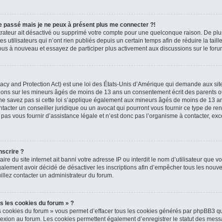
 le passé mais je ne peux à présent plus me connecter ?!
strateur ait désactivé ou supprimé votre compte pour une quelconque raison. De p
 utilisateurs qui n’ont rien publiés depuis un certain temps afin de réduire la tail
z-vous à nouveau et essayez de participer plus activement aux discussions sur le foru
cy and Protection Act) est une loi des États-Unis d’Amérique qui demande aux sites
tions sur les mineurs âgés de moins de 13 ans un consentement écrit des parents o
e savez pas si cette loi s’applique également aux mineurs âgés de moins de 13 ans 
tacter un conseiller juridique ou un avocat qui pourront vous fournir ce type de re
s vous fournir d’assistance légale et n’est donc pas l’organisme à contacter, excep
nscrire ?
taire du site internet ait banni votre adresse IP ou interdit le nom d’utilisateur que v
alement avoir décidé de désactiver les inscriptions afin d’empêcher tous les nouvea
illez contacter un administrateur du forum.
s les cookies du forum » ?
s cookies du forum » vous permet d’effacer tous les cookies générés par phpBB3 qu
nexion au forum. Les cookies permettent également d’enregistrer le statut des messa