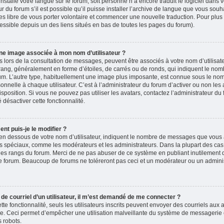
 installé votre langue sur le forum, soit personne n’a encore traduit le logiciel dans
du forum s’il est possible qu’il puisse installer l’archive de langue que vous souha
es libre de vous porter volontaire et commencer une nouvelle traduction. Pour plus 
accessible depuis un des liens situés en bas de toutes les pages du forum).
ne image associée à mon nom d’utilisateur ?
 lors de la consultation de messages, peuvent être associés à votre nom d’utilisate
rang, généralement en forme d’étoiles, de carrés ou de ronds, qui indiquent le no
forum. L’autre type, habituellement une image plus imposante, est connue sous le nom
nelle à chaque utilisateur. C’est à l’administrateur du forum d’activer ou non les 
isposition. Si vous ne pouvez pas utiliser les avatars, contactez l’administrateur d
é désactiver cette fonctionnalité.
nt puis-je le modifier ?
en dessous de votre nom d’utilisateur, indiquent le nombre de messages que vous a
eurs spéciaux, comme les modérateurs et les administrateurs. Dans la plupart des cas
 des rangs du forum. Merci de ne pas abuser de ce système en publiant inutilement
e forum. Beaucoup de forums ne toléreront pas ceci et un modérateur ou un adminis
n de courriel d’un utilisateur, il m’est demandé de me connecter ?
ette fonctionnalité, seuls les utilisateurs inscrits peuvent envoyer des courriels aux a
ire. Ceci permet d’empêcher une utilisation malveillante du système de messagerie
 robots.