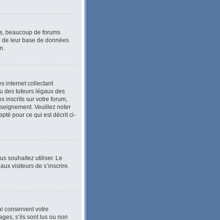
lus, beaucoup de forums
le de leur base de données.
m.
 internet collectant
u des tuteurs légaux des
inscrits sur votre forum,
nseignement. Veuillez noter
té pour ce qui est décrit ci-
ous souhaitez utiliser. Le
ux visiteurs de s’inscrire.
i conservent votre
ges, s’ils sont lus ou non