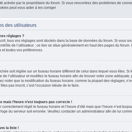
 a été activée par le propriétaire du forum. Si vous rencontrez des problèmes de co
kies peut vous aider à les corriger.
s des utilisateurs
mes réglages ?
nscrit, tous vos réglages sont stockés dans la base de données du forum. Si vous sou
ntrôle de l’utilisateur ; ce lien se situe généralement en haut des pages du forum
s et toutes vos préférences.
fichée soit réglée sur un fuseau horaire différent de celui dans lequel vous êtes. Si t
 de l’utilisateur et modifiez le fuseau horaire afin de trouver votre zone adéquate
lez noter que la modification du fuseau horaire, comme la plupart des réglages, n’e
n’êtes pas inscrit, c’est l’occasion idéale de le faire.
re mais l’heure n’est toujours pas correcte !
r correctement réglé le fuseau horaire et l’heure d’été mais que l’heure n’est toujour
rloge du serveur soit erronée. Veuillez contacter un administrateur afin de lui co
s la liste !