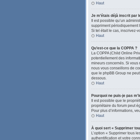
Haut
Je m’étais déjà inscrit par
Il est possible qu’un admini
suppriment périodiquement les
Si tel était le cas, inscrive
Haut
Qu’est-ce que la COPPA ?
La COPPA (Child Online Priva
potentiellement des informa
mineurs concernés. Si vous n
nous vous conseillons de con
que le phpBB Group ne peut pa
dessous.
Haut
Pourquoi ne puis-je pas m’i
Il est possible que le proprié
propriétaire du forum peut ég
Pour plus d’informations, veu
Haut
À quoi sert « Supprimer tou
L’option « Supprimer tous le
authentification et votre con