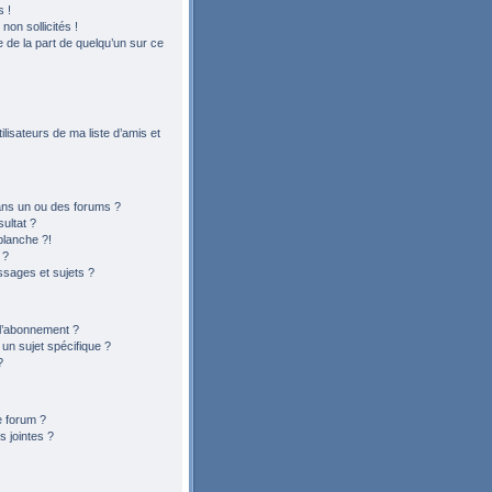
 !
on sollicités !
le de la part de quelqu’un sur ce
lisateurs de ma liste d’amis et
ans un ou des forums ?
ultat ?
blanche ?!
 ?
sages et sujets ?
t l’abonnement ?
n sujet spécifique ?
?
e forum ?
 jointes ?