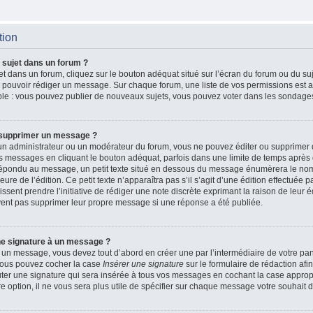
tion
 sujet dans un forum ?
t dans un forum, cliquez sur le bouton adéquat situé sur l’écran du forum ou du suj
de pouvoir rédiger un message. Sur chaque forum, une liste de vos permissions est a
le : vous pouvez publier de nouveaux sujets, vous pouvez voter dans les sondages
 supprimer un message ?
n administrateur ou un modérateur du forum, vous ne pouvez éditer ou supprimer
 messages en cliquant le bouton adéquat, parfois dans une limite de temps après q
 répondu au message, un petit texte situé en dessous du message énumèrera le nom
heure de l’édition. Ce petit texte n’apparaîtra pas s’il s’agit d’une édition effectué
issent prendre l’initiative de rédiger une note discrète exprimant la raison de leur é
vent pas supprimer leur propre message si une réponse a été publiée.
ne signature à un message ?
 un message, vous devez tout d’abord en créer une par l’intermédiaire de votre p
, vous pouvez cocher la case
Insérer une signature
sur le formulaire de rédaction afin
r une signature qui sera insérée à tous vos messages en cochant la case appropri
e option, il ne vous sera plus utile de spécifier sur chaque message votre souhait d