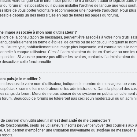
 installé votre langue sur le forum, soit personne n’a encore traduit le logiciel dans
du forum s’il est possible qu’il puisse installer l’archive de langue que vous souha
es libre de vous porter volontaire et commencer une nouvelle traduction. Pour plus 
accessible depuis un des liens situés en bas de toutes les pages du forum).
ne image associée à mon nom d’utilisateur ?
 lors de la consultation de messages, peuvent être associés à votre nom d’utilisate
rang, généralement en forme d’étoiles, de carrés ou de ronds, qui indiquent le no
forum. L’autre type, habituellement une image plus imposante, est connue sous le nom
nelle à chaque utilisateur. C’est à l’administrateur du forum d’activer ou non les 
isposition. Si vous ne pouvez pas utiliser les avatars, contactez l’administrateur d
é désactiver cette fonctionnalité.
nt puis-je le modifier ?
en dessous de votre nom d’utilisateur, indiquent le nombre de messages que vous a
eurs spéciaux, comme les modérateurs et les administrateurs. Dans la plupart des cas
 des rangs du forum. Merci de ne pas abuser de ce système en publiant inutilement
e forum. Beaucoup de forums ne toléreront pas ceci et un modérateur ou un adminis
n de courriel d’un utilisateur, il m’est demandé de me connecter ?
ette fonctionnalité, seuls les utilisateurs inscrits peuvent envoyer des courriels aux a
ire. Ceci permet d’empêcher une utilisation malveillante du système de messagerie
 robots.