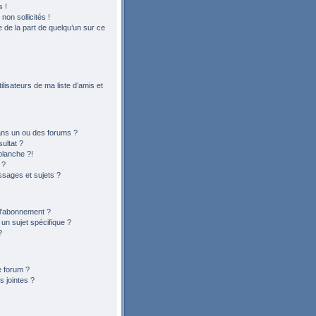
 !
on sollicités !
le de la part de quelqu’un sur ce
lisateurs de ma liste d’amis et
ans un ou des forums ?
ultat ?
blanche ?!
 ?
sages et sujets ?
t l’abonnement ?
n sujet spécifique ?
?
e forum ?
 jointes ?