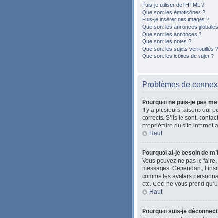
Puis-je utiliser de l’HTML ?
Que sont les émoticônes ?
Puis-je insérer des images ?
Que sont les annonces globales
Que sont les annonces ?
Que sont les notes ?
Que sont les sujets verrouillés ?
Que sont les icônes de sujet ?
Problèmes de connexio
Pourquoi ne puis-je pas me
Il y a plusieurs raisons qui 
corrects. S’ils le sont, cont
propriétaire du site internet 
Haut
Pourquoi ai-je besoin de m’i
Vous pouvez ne pas le faire, 
messages. Cependant, l’inscr
comme les avatars personnalis
etc. Ceci ne vous prend qu’u
Haut
Pourquoi suis-je déconnec