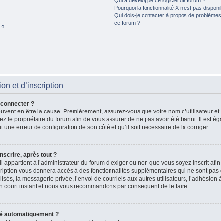
Qui a développé ce logiciel de forum ?
Pourquoi la fonctionnalité X n’est pas disponi
Qui dois-je contacter à propos de problèmes 
ce forum ?
 ?
n et d’inscription
 connecter ?
peuvent en être la cause. Premièrement, assurez-vous que votre nom d’utilisateur et
actez le propriétaire du forum afin de vous assurer de ne pas avoir été banni. Il est 
ait une erreur de configuration de son côté et qu’il soit nécessaire de la corriger.
nscrire, après tout ?
il appartient à l’administrateur du forum d’exiger ou non que vous soyez inscrit afi
iption vous donnera accès à des fonctionnalités supplémentaires qui ne sont pas d
és, la messagerie privée, l’envoi de courriels aux autres utilisateurs, l’adhésion à
n court instant et nous vous recommandons par conséquent de le faire.
té automatiquement ?