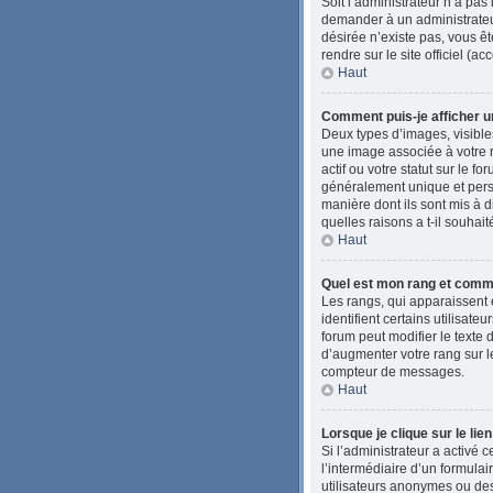
Soit l’administrateur n’a pas
demander à un administrateur 
désirée n’existe pas, vous êt
rendre sur le site officiel (
Haut
Comment puis-je afficher u
Deux types d’images, visibles
une image associée à votre 
actif ou votre statut sur le 
généralement unique et person
manière dont ils sont mis à d
quelles raisons a t-il souhait
Haut
Quel est mon rang et comme
Les rangs, qui apparaissent 
identifient certains utilisat
forum peut modifier le texte
d’augmenter votre rang sur l
compteur de messages.
Haut
Lorsque je clique sur le lie
Si l’administrateur a activé c
l’intermédiaire d’un formula
utilisateurs anonymes ou des