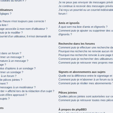
s cookies du forum » ?
Je ne peux pas envoyer de messages privés
Je continue à recevoir des messages privés n
ilisateurs
J’ai reçu un pourriel ou un courriel indésirab
églages ?
forum !
is l’heure n’est toujours pas correcte !
Amis et ignorés
liste !
À quoi sert ma liste d’amis et d’ignorés ?
age associée à mon nom d’utilisateur ?
Comment puis-je ajouter ou supprimer des uti
is-je le modifier ?
d’ignorés ?
ourriel d’un utilisateur, il m’est demandé de
Recherche dans les forums
Comment puis-je effectuer une recherche d
Pourquoi ma recherche ne renvoie aucun rés
t dans un forum ?
Pourquoi ma recherche renvoie à une page 
primer un message ?
Comment puis-je rechercher des utilisateurs
gnature à un message ?
Comment puis-je retrouver mes propres mes
age ?
plus d’options à un sondage ?
Signets et abonnements aux sujets
rimer un sondage ?
Quelle est la différence entre le signetage e
 à un forum ?
Comment puis-je m’abonner à un forum ou à u
de pièces jointes ?
Comment puis-je résilier mes abonnements 
ement ?
 messages à un modérateur ?
er » affiché lors de la rédaction d’un sujet ?
Pièces jointes
soin d’être approuvé ?
Quelles pièces jointes sont autorisées sur c
sujets ?
Comment puis-je retrouver toutes mes pièces
ets
À propos de phpBB3