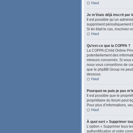
Haut
Je m’étais déjà inscrit par
Il est possible qu’un admini
suppriment périodiquement les
Si tel était le cas, inscrive
Haut
Qu’est-ce que la COPPA ?
La COPPA (Child Online Priva
potentiellement des informa
mineurs concernés. Si vous n
nous vous conseillons de con
que le phpBB Group ne peut pa
dessous.
Haut
Pourquoi ne puis-je pas m’i
Il est possible que le proprié
propriétaire du forum peut ég
Pour plus d’informations, veu
Haut
À quoi sert « Supprimer tou
L’option « Supprimer tous le
authentification et votre con