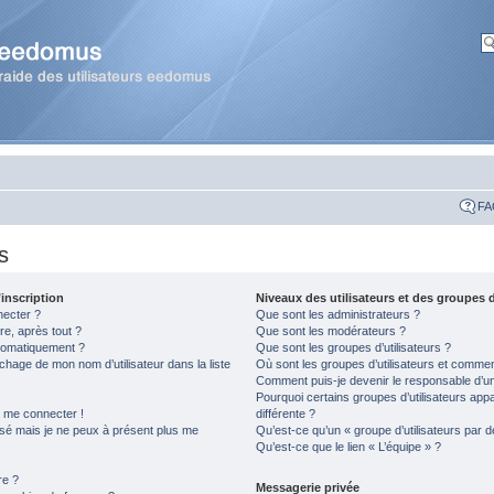
FA
s
inscription
Niveaux des utilisateurs et des groupes d
necter ?
Que sont les administrateurs ?
re, après tout ?
Que sont les modérateurs ?
tomatiquement ?
Que sont les groupes d’utilisateurs ?
hage de mon nom d’utilisateur dans la liste
Où sont les groupes d’utilisateurs et comment
Comment puis-je devenir le responsable d’un 
Pourquoi certains groupes d’utilisateurs app
s me connecter !
différente ?
assé mais je ne peux à présent plus me
Qu’est-ce qu’un « groupe d’utilisateurs par d
Qu’est-ce que le lien « L’équipe » ?
re ?
Messagerie privée