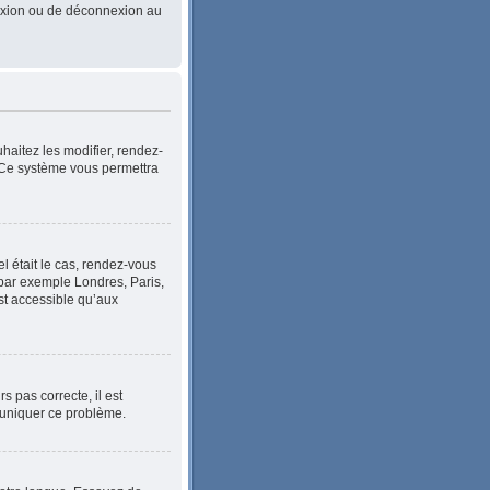
nnexion ou de déconnexion au
haitez les modifier, rendez-
. Ce système vous permettra
el était le cas, rendez-vous
, par exemple Londres, Paris,
st accessible qu’aux
s pas correcte, il est
mmuniquer ce problème.