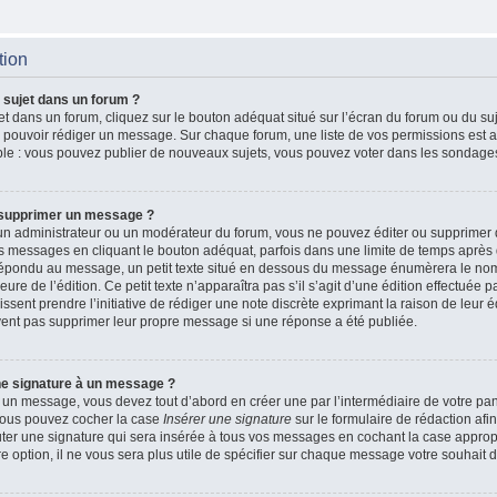
tion
 sujet dans un forum ?
t dans un forum, cliquez sur le bouton adéquat situé sur l’écran du forum ou du suj
de pouvoir rédiger un message. Sur chaque forum, une liste de vos permissions est a
le : vous pouvez publier de nouveaux sujets, vous pouvez voter dans les sondages
 supprimer un message ?
n administrateur ou un modérateur du forum, vous ne pouvez éditer ou supprimer
 messages en cliquant le bouton adéquat, parfois dans une limite de temps après q
 répondu au message, un petit texte situé en dessous du message énumèrera le nom
heure de l’édition. Ce petit texte n’apparaîtra pas s’il s’agit d’une édition effectué
issent prendre l’initiative de rédiger une note discrète exprimant la raison de leur é
vent pas supprimer leur propre message si une réponse a été publiée.
ne signature à un message ?
 un message, vous devez tout d’abord en créer une par l’intermédiaire de votre p
, vous pouvez cocher la case
Insérer une signature
sur le formulaire de rédaction afin
r une signature qui sera insérée à tous vos messages en cochant la case appropri
e option, il ne vous sera plus utile de spécifier sur chaque message votre souhait d