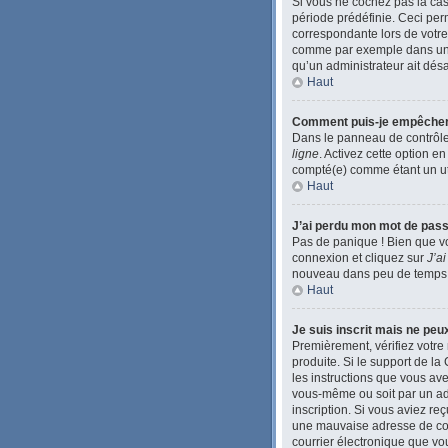
Si vous ne cochez pas la ca
période prédéfinie. Ceci perm
correspondante lors de votre
comme par exemple dans une li
qu’un administrateur ait désac
Haut
Comment puis-je empêcher l’
Dans le panneau de contrôle 
ligne
. Activez cette option e
compté(e) comme étant un util
Haut
J’ai perdu mon mot de pass
Pas de panique ! Bien que vo
connexion et cliquez sur
J’a
nouveau dans peu de temps
Haut
Je suis inscrit mais ne pe
Premièrement, vérifiez votre 
produite. Si le support de l
les instructions que vous ave
vous-même ou soit par un admi
inscription. Si vous aviez re
une mauvaise adresse de courr
courrier électronique que vou