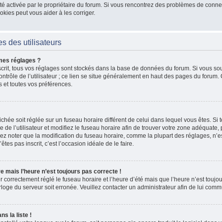
 a été activée par le propriétaire du forum. Si vous rencontrez des problèmes de co
kies peut vous aider à les corriger.
s des utilisateurs
mes réglages ?
nscrit, tous vos réglages sont stockés dans la base de données du forum. Si vous sou
ntrôle de l’utilisateur ; ce lien se situe généralement en haut des pages du forum
s et toutes vos préférences.
fichée soit réglée sur un fuseau horaire différent de celui dans lequel vous êtes. Si t
 de l’utilisateur et modifiez le fuseau horaire afin de trouver votre zone adéquate
lez noter que la modification du fuseau horaire, comme la plupart des réglages, n’e
n’êtes pas inscrit, c’est l’occasion idéale de le faire.
re mais l’heure n’est toujours pas correcte !
r correctement réglé le fuseau horaire et l’heure d’été mais que l’heure n’est toujour
rloge du serveur soit erronée. Veuillez contacter un administrateur afin de lui co
s la liste !