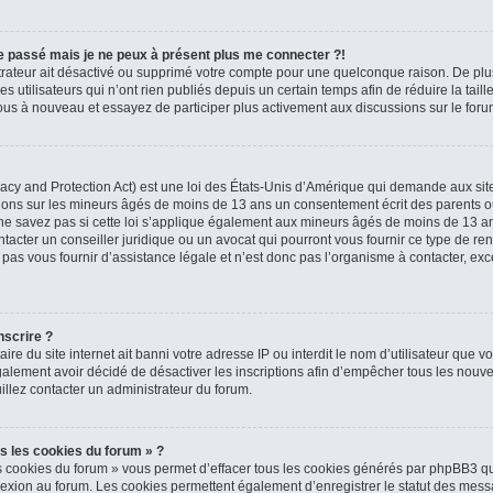
 le passé mais je ne peux à présent plus me connecter ?!
strateur ait désactivé ou supprimé votre compte pour une quelconque raison. De p
 utilisateurs qui n’ont rien publiés depuis un certain temps afin de réduire la tail
z-vous à nouveau et essayez de participer plus activement aux discussions sur le foru
cy and Protection Act) est une loi des États-Unis d’Amérique qui demande aux sites
tions sur les mineurs âgés de moins de 13 ans un consentement écrit des parents o
e savez pas si cette loi s’applique également aux mineurs âgés de moins de 13 ans 
tacter un conseiller juridique ou un avocat qui pourront vous fournir ce type de re
s vous fournir d’assistance légale et n’est donc pas l’organisme à contacter, excep
nscrire ?
taire du site internet ait banni votre adresse IP ou interdit le nom d’utilisateur que v
alement avoir décidé de désactiver les inscriptions afin d’empêcher tous les nouvea
illez contacter un administrateur du forum.
s les cookies du forum » ?
s cookies du forum » vous permet d’effacer tous les cookies générés par phpBB3 qu
nexion au forum. Les cookies permettent également d’enregistrer le statut des messa