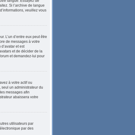
 votre langue. Essayez de
itez. Si l’archive de langue
d’informations, veuillez vous
ur. L’un d’entre eux peut être
mbre de messages à votre
 d’avatar et est
avatars et de décider de la
u forum et demandez-lui pour
vez à votre actif ou
, seul un administrateur du
 des messages afin
trateur abaissera votre
utres utilisateurs par
 électronique par des