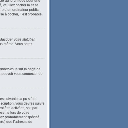
ecté au forum que pour une
é, veuillez cocher la case
e d’un ordinateur public,
se à cocher, il est probable
Masquer votre statut en
vous-même. Vous serez
 Rendez-vous sur la page de
de pouvoir vous connecter de
ses suivantes a pu s’être
scription, vous devrez suivre
t être activées, soit par
ésente lors de votre
 avez probablement spécifié
in(e) que l’adresse de