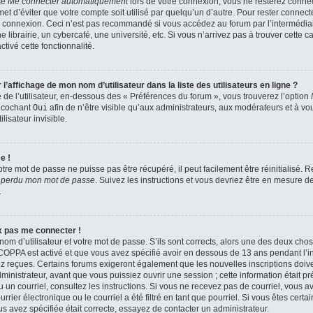
se
Me connecter automatiquement
lors de votre connexion, vous ne resterez conn
et d’éviter que votre compte soit utilisé par quelqu’un d’autre. Pour rester connect
 connexion. Ceci n’est pas recommandé si vous accédez au forum par l’intermédiair
brairie, un cybercafé, une université, etc. Si vous n’arrivez pas à trouver cette ca
tivé cette fonctionnalité.
affichage de mon nom d’utilisateur dans la liste des utilisateurs en ligne ?
de l’utilisateur, en-dessous des « Préférences du forum », vous trouverez l’option
n cochant
Oui
afin de n’être visible qu’aux administrateurs, aux modérateurs et à 
isateur invisible.
e !
tre mot de passe ne puisse pas être récupéré, il peut facilement être réinitialisé.
i perdu mon mot de passe
. Suivez les instructions et vous devriez être en mesure 
.
ux pas me connecter !
nom d’utilisateur et votre mot de passe. S’ils sont corrects, alors une des deux cho
a COPPA est activé et que vous avez spécifié avoir en dessous de 13 ans pendant l’in
z reçues. Certains forums exigeront également que les nouvelles inscriptions doiven
nistrateur, avant que vous puissiez ouvrir une session ; cette information était pr
çu un courriel, consultez les instructions. Si vous ne recevez pas de courriel, vous
ier électronique ou le courriel a été filtré en tant que pourriel. Si vous êtes certa
s avez spécifiée était correcte, essayez de contacter un administrateur.