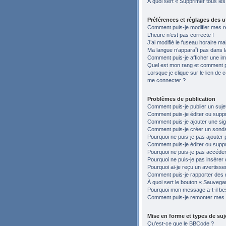
À quoi sert « Supprimer tous le
Préférences et réglages des ut
Comment puis-je modifier mes r
L’heure n’est pas correcte !
J’ai modifié le fuseau horaire ma
Ma langue n’apparaît pas dans la 
Comment puis-je afficher une im
Quel est mon rang et comment pu
Lorsque je clique sur le lien de c
me connecter ?
Problèmes de publication
Comment puis-je publier un suje
Comment puis-je éditer ou sup
Comment puis-je ajouter une si
Comment puis-je créer un sond
Pourquoi ne puis-je pas ajouter 
Comment puis-je éditer ou supp
Pourquoi ne puis-je pas accéder
Pourquoi ne puis-je pas insérer 
Pourquoi ai-je reçu un avertiss
Comment puis-je rapporter des
À quoi sert le bouton « Sauvegard
Pourquoi mon message a-t-il be
Comment puis-je remonter mes 
Mise en forme et types de suj
Qu’est-ce que le BBCode ?