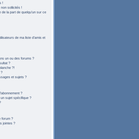
 !
on sollicités !
le de la part de quelqu’un sur ce
lisateurs de ma liste d’amis et
ans un ou des forums ?
ultat ?
blanche ?!
 ?
sages et sujets ?
t l’abonnement ?
n sujet spécifique ?
?
e forum ?
 jointes ?