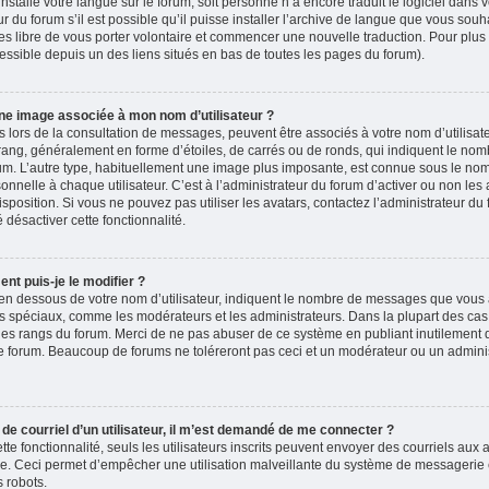
 installé votre langue sur le forum, soit personne n’a encore traduit le logiciel dans
du forum s’il est possible qu’il puisse installer l’archive de langue que vous souha
es libre de vous porter volontaire et commencer une nouvelle traduction. Pour plus 
accessible depuis un des liens situés en bas de toutes les pages du forum).
ne image associée à mon nom d’utilisateur ?
 lors de la consultation de messages, peuvent être associés à votre nom d’utilisate
rang, généralement en forme d’étoiles, de carrés ou de ronds, qui indiquent le no
forum. L’autre type, habituellement une image plus imposante, est connue sous le nom
nelle à chaque utilisateur. C’est à l’administrateur du forum d’activer ou non les 
isposition. Si vous ne pouvez pas utiliser les avatars, contactez l’administrateur d
é désactiver cette fonctionnalité.
nt puis-je le modifier ?
en dessous de votre nom d’utilisateur, indiquent le nombre de messages que vous a
eurs spéciaux, comme les modérateurs et les administrateurs. Dans la plupart des cas
 des rangs du forum. Merci de ne pas abuser de ce système en publiant inutilement
e forum. Beaucoup de forums ne toléreront pas ceci et un modérateur ou un adminis
n de courriel d’un utilisateur, il m’est demandé de me connecter ?
ette fonctionnalité, seuls les utilisateurs inscrits peuvent envoyer des courriels aux a
ire. Ceci permet d’empêcher une utilisation malveillante du système de messagerie
 robots.