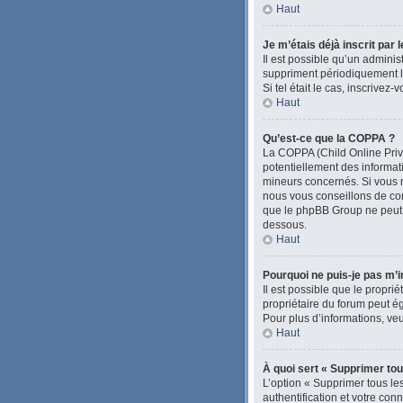
Haut
Je m’étais déjà inscrit par
Il est possible qu’un admini
suppriment périodiquement les
Si tel était le cas, inscrive
Haut
Qu’est-ce que la COPPA ?
La COPPA (Child Online Priva
potentiellement des informa
mineurs concernés. Si vous n
nous vous conseillons de con
que le phpBB Group ne peut pa
dessous.
Haut
Pourquoi ne puis-je pas m’i
Il est possible que le proprié
propriétaire du forum peut ég
Pour plus d’informations, veu
Haut
À quoi sert « Supprimer tou
L’option « Supprimer tous le
authentification et votre con