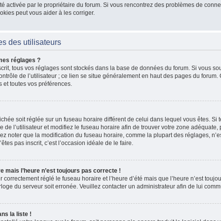
 a été activée par le propriétaire du forum. Si vous rencontrez des problèmes de co
kies peut vous aider à les corriger.
s des utilisateurs
mes réglages ?
nscrit, tous vos réglages sont stockés dans la base de données du forum. Si vous sou
ntrôle de l’utilisateur ; ce lien se situe généralement en haut des pages du forum
s et toutes vos préférences.
fichée soit réglée sur un fuseau horaire différent de celui dans lequel vous êtes. Si t
 de l’utilisateur et modifiez le fuseau horaire afin de trouver votre zone adéquate
lez noter que la modification du fuseau horaire, comme la plupart des réglages, n’e
n’êtes pas inscrit, c’est l’occasion idéale de le faire.
re mais l’heure n’est toujours pas correcte !
r correctement réglé le fuseau horaire et l’heure d’été mais que l’heure n’est toujour
rloge du serveur soit erronée. Veuillez contacter un administrateur afin de lui co
s la liste !