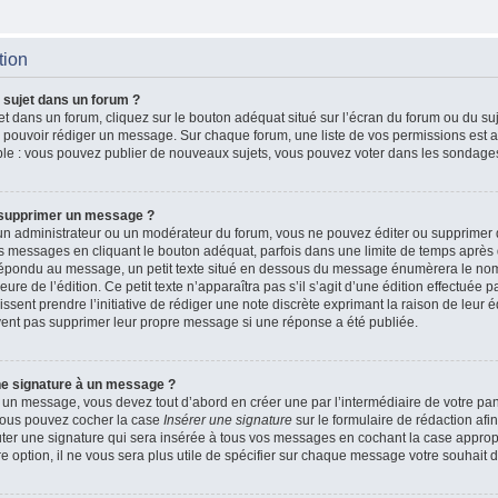
tion
 sujet dans un forum ?
t dans un forum, cliquez sur le bouton adéquat situé sur l’écran du forum ou du suj
de pouvoir rédiger un message. Sur chaque forum, une liste de vos permissions est a
le : vous pouvez publier de nouveaux sujets, vous pouvez voter dans les sondages
 supprimer un message ?
n administrateur ou un modérateur du forum, vous ne pouvez éditer ou supprimer
 messages en cliquant le bouton adéquat, parfois dans une limite de temps après q
 répondu au message, un petit texte situé en dessous du message énumèrera le nom
heure de l’édition. Ce petit texte n’apparaîtra pas s’il s’agit d’une édition effectué
issent prendre l’initiative de rédiger une note discrète exprimant la raison de leur é
vent pas supprimer leur propre message si une réponse a été publiée.
ne signature à un message ?
 un message, vous devez tout d’abord en créer une par l’intermédiaire de votre p
, vous pouvez cocher la case
Insérer une signature
sur le formulaire de rédaction afin
r une signature qui sera insérée à tous vos messages en cochant la case appropri
e option, il ne vous sera plus utile de spécifier sur chaque message votre souhait d