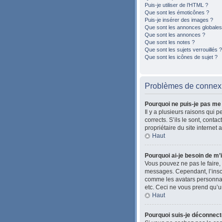
Puis-je utiliser de l’HTML ?
Que sont les émoticônes ?
Puis-je insérer des images ?
Que sont les annonces globales
Que sont les annonces ?
Que sont les notes ?
Que sont les sujets verrouillés ?
Que sont les icônes de sujet ?
Problèmes de connexio
Pourquoi ne puis-je pas me
Il y a plusieurs raisons qui 
corrects. S’ils le sont, cont
propriétaire du site internet 
Haut
Pourquoi ai-je besoin de m’i
Vous pouvez ne pas le faire, 
messages. Cependant, l’inscr
comme les avatars personnalis
etc. Ceci ne vous prend qu’u
Haut
Pourquoi suis-je déconnec