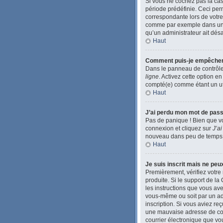
Si vous ne cochez pas la ca
période prédéfinie. Ceci perm
correspondante lors de votre
comme par exemple dans une li
qu’un administrateur ait désac
Haut
Comment puis-je empêcher l’
Dans le panneau de contrôle 
ligne
. Activez cette option e
compté(e) comme étant un util
Haut
J’ai perdu mon mot de pass
Pas de panique ! Bien que vo
connexion et cliquez sur
J’a
nouveau dans peu de temps
Haut
Je suis inscrit mais ne pe
Premièrement, vérifiez votre 
produite. Si le support de l
les instructions que vous ave
vous-même ou soit par un admi
inscription. Si vous aviez re
une mauvaise adresse de courr
courrier électronique que vou