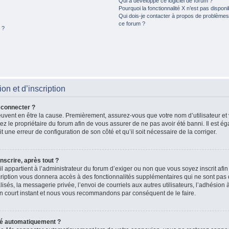
Qui a développé ce logiciel de forum ?
Pourquoi la fonctionnalité X n’est pas disponi
Qui dois-je contacter à propos de problèmes 
ce forum ?
 ?
n et d’inscription
 connecter ?
peuvent en être la cause. Premièrement, assurez-vous que votre nom d’utilisateur et
actez le propriétaire du forum afin de vous assurer de ne pas avoir été banni. Il est 
ait une erreur de configuration de son côté et qu’il soit nécessaire de la corriger.
nscrire, après tout ?
il appartient à l’administrateur du forum d’exiger ou non que vous soyez inscrit afi
iption vous donnera accès à des fonctionnalités supplémentaires qui ne sont pas d
és, la messagerie privée, l’envoi de courriels aux autres utilisateurs, l’adhésion à
n court instant et nous vous recommandons par conséquent de le faire.
té automatiquement ?