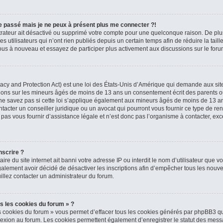
 le passé mais je ne peux à présent plus me connecter ?!
strateur ait désactivé ou supprimé votre compte pour une quelconque raison. De p
 utilisateurs qui n’ont rien publiés depuis un certain temps afin de réduire la tail
z-vous à nouveau et essayez de participer plus activement aux discussions sur le foru
cy and Protection Act) est une loi des États-Unis d’Amérique qui demande aux sites
tions sur les mineurs âgés de moins de 13 ans un consentement écrit des parents o
e savez pas si cette loi s’applique également aux mineurs âgés de moins de 13 ans 
tacter un conseiller juridique ou un avocat qui pourront vous fournir ce type de re
s vous fournir d’assistance légale et n’est donc pas l’organisme à contacter, excep
nscrire ?
taire du site internet ait banni votre adresse IP ou interdit le nom d’utilisateur que v
alement avoir décidé de désactiver les inscriptions afin d’empêcher tous les nouvea
illez contacter un administrateur du forum.
s les cookies du forum » ?
s cookies du forum » vous permet d’effacer tous les cookies générés par phpBB3 qu
nexion au forum. Les cookies permettent également d’enregistrer le statut des messa