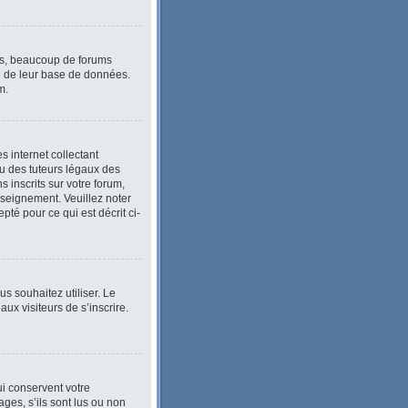
lus, beaucoup de forums
le de leur base de données.
m.
 internet collectant
u des tuteurs légaux des
inscrits sur votre forum,
nseignement. Veuillez noter
té pour ce qui est décrit ci-
ous souhaitez utiliser. Le
ux visiteurs de s’inscrire.
i conservent votre
ges, s’ils sont lus ou non