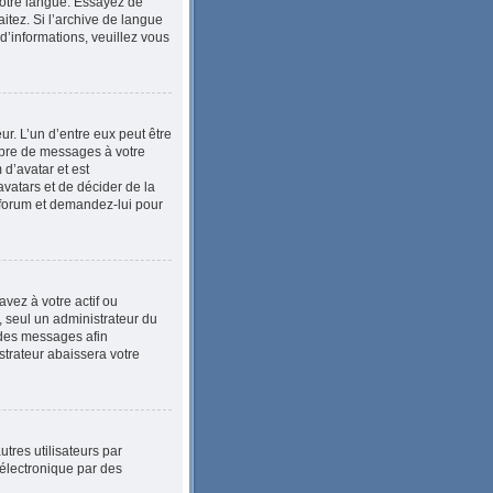
 votre langue. Essayez de
itez. Si l’archive de langue
d’informations, veuillez vous
ur. L’un d’entre eux peut être
mbre de messages à votre
 d’avatar et est
avatars et de décider de la
u forum et demandez-lui pour
vez à votre actif ou
, seul un administrateur du
 des messages afin
trateur abaissera votre
utres utilisateurs par
 électronique par des