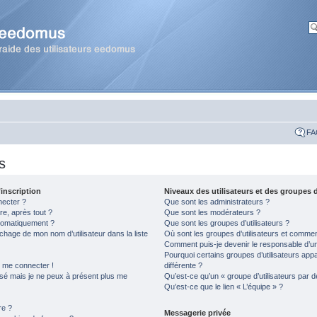
FA
s
inscription
Niveaux des utilisateurs et des groupes d
necter ?
Que sont les administrateurs ?
re, après tout ?
Que sont les modérateurs ?
tomatiquement ?
Que sont les groupes d’utilisateurs ?
hage de mon nom d’utilisateur dans la liste
Où sont les groupes d’utilisateurs et comment
Comment puis-je devenir le responsable d’un 
Pourquoi certains groupes d’utilisateurs app
s me connecter !
différente ?
assé mais je ne peux à présent plus me
Qu’est-ce qu’un « groupe d’utilisateurs par d
Qu’est-ce que le lien « L’équipe » ?
re ?
Messagerie privée