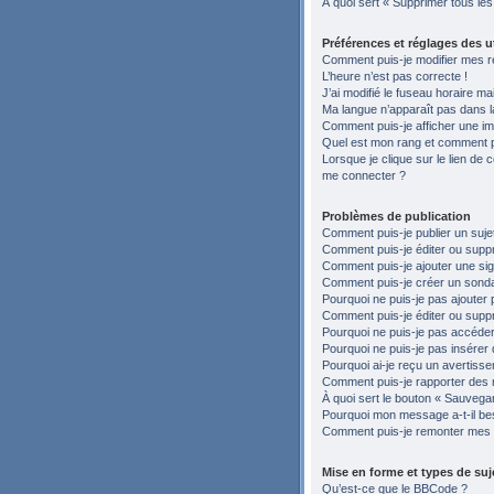
À quoi sert « Supprimer tous le
Préférences et réglages des ut
Comment puis-je modifier mes r
L’heure n’est pas correcte !
J’ai modifié le fuseau horaire ma
Ma langue n’apparaît pas dans la 
Comment puis-je afficher une im
Quel est mon rang et comment pu
Lorsque je clique sur le lien de c
me connecter ?
Problèmes de publication
Comment puis-je publier un suje
Comment puis-je éditer ou sup
Comment puis-je ajouter une si
Comment puis-je créer un sond
Pourquoi ne puis-je pas ajouter 
Comment puis-je éditer ou supp
Pourquoi ne puis-je pas accéder
Pourquoi ne puis-je pas insérer 
Pourquoi ai-je reçu un avertiss
Comment puis-je rapporter des
À quoi sert le bouton « Sauvegard
Pourquoi mon message a-t-il be
Comment puis-je remonter mes 
Mise en forme et types de suj
Qu’est-ce que le BBCode ?