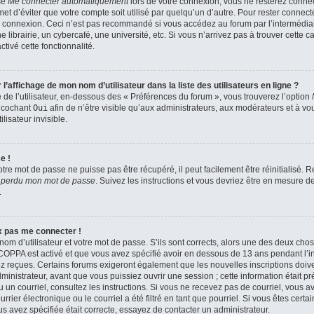
se
Me connecter automatiquement
lors de votre connexion, vous ne resterez conn
et d’éviter que votre compte soit utilisé par quelqu’un d’autre. Pour rester connect
 connexion. Ceci n’est pas recommandé si vous accédez au forum par l’intermédiair
brairie, un cybercafé, une université, etc. Si vous n’arrivez pas à trouver cette ca
tivé cette fonctionnalité.
affichage de mon nom d’utilisateur dans la liste des utilisateurs en ligne ?
de l’utilisateur, en-dessous des « Préférences du forum », vous trouverez l’option
n cochant
Oui
afin de n’être visible qu’aux administrateurs, aux modérateurs et à 
isateur invisible.
e !
tre mot de passe ne puisse pas être récupéré, il peut facilement être réinitialisé.
i perdu mon mot de passe
. Suivez les instructions et vous devriez être en mesure 
.
ux pas me connecter !
nom d’utilisateur et votre mot de passe. S’ils sont corrects, alors une des deux cho
a COPPA est activé et que vous avez spécifié avoir en dessous de 13 ans pendant l’in
z reçues. Certains forums exigeront également que les nouvelles inscriptions doiven
nistrateur, avant que vous puissiez ouvrir une session ; cette information était pr
çu un courriel, consultez les instructions. Si vous ne recevez pas de courriel, vous
ier électronique ou le courriel a été filtré en tant que pourriel. Si vous êtes certa
s avez spécifiée était correcte, essayez de contacter un administrateur.