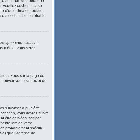
ecté au forum que pour une
é, veuillez cocher la case
e d’un ordinateur public,
se à cocher, il est probable
Masquer votre statut en
vous-même. Vous serez
 Rendez-vous sur la page de
de pouvoir vous connecter de
ses suivantes a pu s’être
scription, vous devrez suivre
t être activées, soit par
ésente lors de votre
 avez probablement spécifié
in(e) que l’adresse de