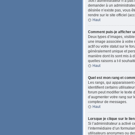
Soit l’administrateur n’a pas
demander à un administrateur 
désirée n’existe pas, vous êt
rendre sur le site officiel (
Haut
Comment puis-je afficher u
Deux types d’images, visibles
une image associée à votre 
actif ou votre statut sur le 
généralement unique et person
manière dont ils sont mis à d
quelles raisons a t-il souhait
Haut
Quel est mon rang et comme
Les rangs, qui apparaissent 
identifient certains utilisat
forum peut modifier le texte
d’augmenter votre rang sur l
compteur de messages.
Haut
Lorsque je clique sur le lie
Si l’administrateur a activé c
l’intermédiaire d’un formula
utilisateurs anonymes ou des