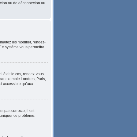
nnexion ou de déconnexion au
haitez les modifier, rendez-
. Ce système vous permettra
el était le cas, rendez-vous
, par exemple Londres, Paris,
st accessible qu’aux
s pas correcte, il est
mmuniquer ce problème.