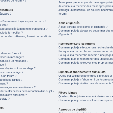
s cookies du forum » ?
Je ne peux pas envoyer de messages privés
Je continue à recevoir des messages privés n
ilisateurs
J’ai reçu un pourriel ou un courriel indésirab
églages ?
forum !
is l’heure n’est toujours pas correcte !
Amis et ignorés
liste !
À quoi sert ma liste d’amis et d’ignorés ?
age associée à mon nom d’utilisateur ?
Comment puis-je ajouter ou supprimer des uti
is-je le modifier ?
d’ignorés ?
ourriel d’un utilisateur, il m’est demandé de
Recherche dans les forums
Comment puis-je effectuer une recherche d
Pourquoi ma recherche ne renvoie aucun rés
t dans un forum ?
Pourquoi ma recherche renvoie à une page 
primer un message ?
Comment puis-je rechercher des utilisateurs
gnature à un message ?
Comment puis-je retrouver mes propres mes
age ?
plus d’options à un sondage ?
Signets et abonnements aux sujets
rimer un sondage ?
Quelle est la différence entre le signetage e
 à un forum ?
Comment puis-je m’abonner à un forum ou à u
de pièces jointes ?
Comment puis-je résilier mes abonnements 
ement ?
 messages à un modérateur ?
er » affiché lors de la rédaction d’un sujet ?
Pièces jointes
soin d’être approuvé ?
Quelles pièces jointes sont autorisées sur c
sujets ?
Comment puis-je retrouver toutes mes pièces
ets
À propos de phpBB3