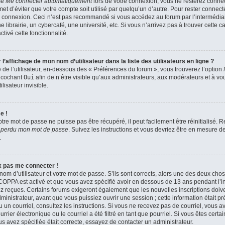
se
Me connecter automatiquement
lors de votre connexion, vous ne resterez conn
et d’éviter que votre compte soit utilisé par quelqu’un d’autre. Pour rester connect
 connexion. Ceci n’est pas recommandé si vous accédez au forum par l’intermédiair
brairie, un cybercafé, une université, etc. Si vous n’arrivez pas à trouver cette ca
tivé cette fonctionnalité.
affichage de mon nom d’utilisateur dans la liste des utilisateurs en ligne ?
de l’utilisateur, en-dessous des « Préférences du forum », vous trouverez l’option
n cochant
Oui
afin de n’être visible qu’aux administrateurs, aux modérateurs et à 
isateur invisible.
e !
tre mot de passe ne puisse pas être récupéré, il peut facilement être réinitialisé.
i perdu mon mot de passe
. Suivez les instructions et vous devriez être en mesure 
.
ux pas me connecter !
nom d’utilisateur et votre mot de passe. S’ils sont corrects, alors une des deux cho
a COPPA est activé et que vous avez spécifié avoir en dessous de 13 ans pendant l’in
z reçues. Certains forums exigeront également que les nouvelles inscriptions doiven
nistrateur, avant que vous puissiez ouvrir une session ; cette information était pr
çu un courriel, consultez les instructions. Si vous ne recevez pas de courriel, vous
ier électronique ou le courriel a été filtré en tant que pourriel. Si vous êtes certa
s avez spécifiée était correcte, essayez de contacter un administrateur.