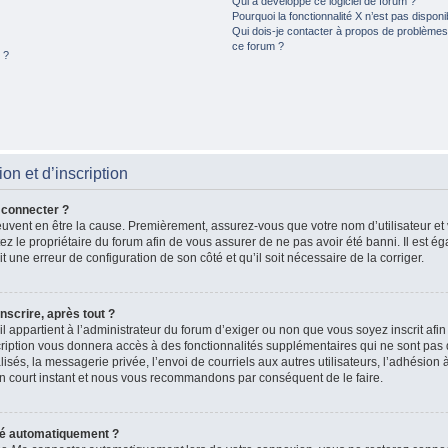
Qui a développé ce logiciel de forum ?
Pourquoi la fonctionnalité X n’est pas disponi
Qui dois-je contacter à propos de problèmes 
ce forum ?
 ?
n et d’inscription
 connecter ?
peuvent en être la cause. Premièrement, assurez-vous que votre nom d’utilisateur et
actez le propriétaire du forum afin de vous assurer de ne pas avoir été banni. Il est 
ait une erreur de configuration de son côté et qu’il soit nécessaire de la corriger.
nscrire, après tout ?
il appartient à l’administrateur du forum d’exiger ou non que vous soyez inscrit afi
iption vous donnera accès à des fonctionnalités supplémentaires qui ne sont pas d
és, la messagerie privée, l’envoi de courriels aux autres utilisateurs, l’adhésion à
n court instant et nous vous recommandons par conséquent de le faire.
té automatiquement ?