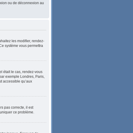
nnexion ou de déconnexion au
haitez les modifier, rendez-
. Ce système vous permettra
el était le cas, rendez-vous
, par exemple Londres, Paris,
st accessible qu’aux
s pas correcte, il est
mmuniquer ce problème.