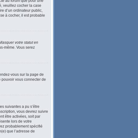
ecté au forum que pour une
é, veuillez cocher la case
e d’un ordinateur public,
se à cocher, il est probable
Masquer votre statut en
vous-même. Vous serez
 Rendez-vous sur la page de
de pouvoir vous connecter de
ses suivantes a pu s’être
scription, vous devrez suivre
t être activées, soit par
ésente lors de votre
 avez probablement spécifié
in(e) que l’adresse de