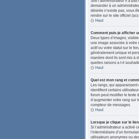
Soit l’administrateur n’a pas
demander à un administrateur 
désirée n’existe pas, vous êt
rendre sur le site officiel (
Haut
Comment puis-je afficher u
Deux types d’images, visibles
une image associée à votre 
actif ou votre statut sur le 
généralement unique et person
manière dont ils sont mis à d
quelles raisons a t-il souhait
Haut
Quel est mon rang et comme
Les rangs, qui apparaissent 
identifient certains utilisat
forum peut modifier le texte
d’augmenter votre rang sur l
compteur de messages.
Haut
Lorsque je clique sur le lie
Si l’administrateur a activé c
l’intermédiaire d’un formula
utilisateurs anonymes ou des