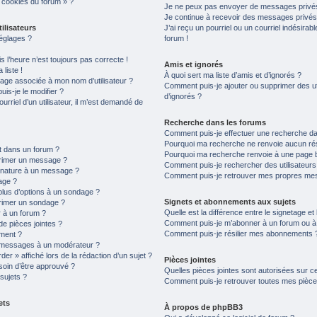
s cookies du forum » ?
Je ne peux pas envoyer de messages privés
Je continue à recevoir des messages privés n
ilisateurs
J’ai reçu un pourriel ou un courriel indésirab
églages ?
forum !
is l’heure n’est toujours pas correcte !
Amis et ignorés
liste !
À quoi sert ma liste d’amis et d’ignorés ?
age associée à mon nom d’utilisateur ?
Comment puis-je ajouter ou supprimer des uti
is-je le modifier ?
d’ignorés ?
ourriel d’un utilisateur, il m’est demandé de
Recherche dans les forums
Comment puis-je effectuer une recherche d
Pourquoi ma recherche ne renvoie aucun rés
t dans un forum ?
Pourquoi ma recherche renvoie à une page 
primer un message ?
Comment puis-je rechercher des utilisateurs
gnature à un message ?
Comment puis-je retrouver mes propres mes
age ?
plus d’options à un sondage ?
Signets et abonnements aux sujets
rimer un sondage ?
Quelle est la différence entre le signetage e
 à un forum ?
Comment puis-je m’abonner à un forum ou à u
de pièces jointes ?
Comment puis-je résilier mes abonnements 
ement ?
 messages à un modérateur ?
er » affiché lors de la rédaction d’un sujet ?
Pièces jointes
soin d’être approuvé ?
Quelles pièces jointes sont autorisées sur c
sujets ?
Comment puis-je retrouver toutes mes pièces
ets
À propos de phpBB3