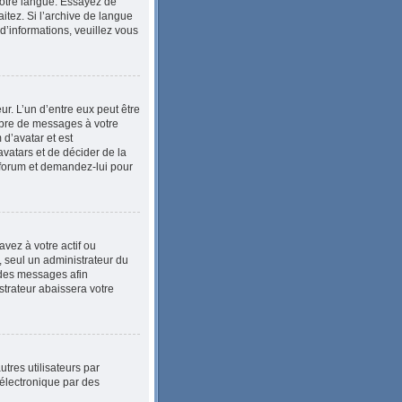
 votre langue. Essayez de
itez. Si l’archive de langue
d’informations, veuillez vous
ur. L’un d’entre eux peut être
mbre de messages à votre
 d’avatar et est
avatars et de décider de la
u forum et demandez-lui pour
vez à votre actif ou
, seul un administrateur du
 des messages afin
trateur abaissera votre
utres utilisateurs par
 électronique par des