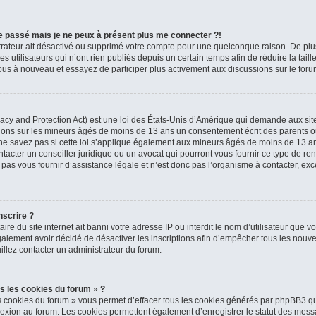
 le passé mais je ne peux à présent plus me connecter ?!
strateur ait désactivé ou supprimé votre compte pour une quelconque raison. De p
 utilisateurs qui n’ont rien publiés depuis un certain temps afin de réduire la tail
z-vous à nouveau et essayez de participer plus activement aux discussions sur le foru
cy and Protection Act) est une loi des États-Unis d’Amérique qui demande aux sites
tions sur les mineurs âgés de moins de 13 ans un consentement écrit des parents o
e savez pas si cette loi s’applique également aux mineurs âgés de moins de 13 ans 
tacter un conseiller juridique ou un avocat qui pourront vous fournir ce type de re
s vous fournir d’assistance légale et n’est donc pas l’organisme à contacter, excep
nscrire ?
taire du site internet ait banni votre adresse IP ou interdit le nom d’utilisateur que v
alement avoir décidé de désactiver les inscriptions afin d’empêcher tous les nouvea
illez contacter un administrateur du forum.
s les cookies du forum » ?
s cookies du forum » vous permet d’effacer tous les cookies générés par phpBB3 qu
nexion au forum. Les cookies permettent également d’enregistrer le statut des messa