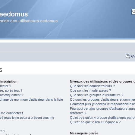
FA
s
inscription
Niveaux des utilisateurs et des groupes d
necter ?
Que sont les administrateurs ?
re, après tout ?
Que sont les modérateurs ?
tomatiquement ?
Que sont les groupes d’utilisateurs ?
hage de mon nom d’utilisateur dans la liste
Où sont les groupes d’utilisateurs et comment
Comment puis-je devenir le responsable d’un 
Pourquoi certains groupes d’utilisateurs app
s me connecter !
différente ?
assé mais je ne peux à présent plus me
Qu’est-ce qu’un « groupe d’utilisateurs par d
Qu’est-ce que le lien « L’équipe » ?
re ?
Messagerie privée