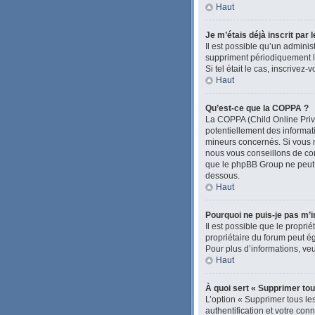
Haut
Je m’étais déjà inscrit par
Il est possible qu’un admini
suppriment périodiquement les
Si tel était le cas, inscrive
Haut
Qu’est-ce que la COPPA ?
La COPPA (Child Online Priva
potentiellement des informa
mineurs concernés. Si vous n
nous vous conseillons de con
que le phpBB Group ne peut pa
dessous.
Haut
Pourquoi ne puis-je pas m’i
Il est possible que le proprié
propriétaire du forum peut ég
Pour plus d’informations, veu
Haut
À quoi sert « Supprimer tou
L’option « Supprimer tous le
authentification et votre con