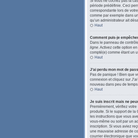
Si vous ne cochez pas la ca
période prédéfinie. Ceci perm
correspondante lors de votre
comme par exemple dans une li
qu’un administrateur ait désac
Haut
Comment puis-je empêcher l’
Dans le panneau de contrôle 
ligne
. Activez cette option e
compté(e) comme étant un util
Haut
J’ai perdu mon mot de pass
Pas de panique ! Bien que vo
connexion et cliquez sur
J’a
nouveau dans peu de temps
Haut
Je suis inscrit mais ne pe
Premièrement, vérifiez votre 
produite. Si le support de l
les instructions que vous ave
vous-même ou soit par un admi
inscription. Si vous aviez re
une mauvaise adresse de courr
courrier électronique que vou