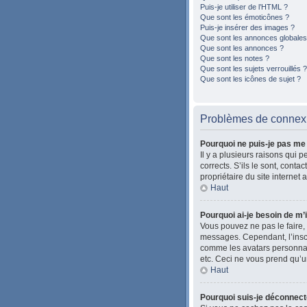
Puis-je utiliser de l’HTML ?
Que sont les émoticônes ?
Puis-je insérer des images ?
Que sont les annonces globales
Que sont les annonces ?
Que sont les notes ?
Que sont les sujets verrouillés ?
Que sont les icônes de sujet ?
Problèmes de connexio
Pourquoi ne puis-je pas me
Il y a plusieurs raisons qui 
corrects. S’ils le sont, cont
propriétaire du site internet 
Haut
Pourquoi ai-je besoin de m’i
Vous pouvez ne pas le faire, 
messages. Cependant, l’inscr
comme les avatars personnalis
etc. Ceci ne vous prend qu’u
Haut
Pourquoi suis-je déconnec