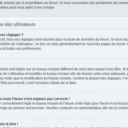
 a été activée par le propriétaire du forum. Si vous rencontrez des problèmes de co
kies peut vous aider à les corriger.
s des utilisateurs
mes réglages ?
nscrit, tous vos réglages sont stockés dans la base de données du forum. Si vous sou
ntrôle de l’utilisateur ; ce lien se situe généralement en haut des pages du forum
s et toutes vos préférences.
fichée soit réglée sur un fuseau horaire différent de celui dans lequel vous êtes. Si t
 de l’utilisateur et modifiez le fuseau horaire afin de trouver votre zone adéquate
lez noter que la modification du fuseau horaire, comme la plupart des réglages, n’e
n’êtes pas inscrit, c’est l’occasion idéale de le faire.
re mais l’heure n’est toujours pas correcte !
r correctement réglé le fuseau horaire et l’heure d’été mais que l’heure n’est toujour
rloge du serveur soit erronée. Veuillez contacter un administrateur afin de lui co
s la liste !