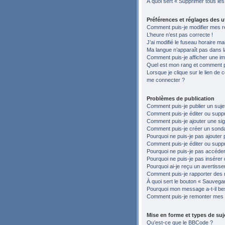
À quoi sert « Supprimer tous le
Préférences et réglages des ut
Comment puis-je modifier mes r
L’heure n’est pas correcte !
J’ai modifié le fuseau horaire ma
Ma langue n’apparaît pas dans la 
Comment puis-je afficher une im
Quel est mon rang et comment pu
Lorsque je clique sur le lien de c
me connecter ?
Problèmes de publication
Comment puis-je publier un suje
Comment puis-je éditer ou sup
Comment puis-je ajouter une si
Comment puis-je créer un sond
Pourquoi ne puis-je pas ajouter 
Comment puis-je éditer ou supp
Pourquoi ne puis-je pas accéder
Pourquoi ne puis-je pas insérer 
Pourquoi ai-je reçu un avertiss
Comment puis-je rapporter des
À quoi sert le bouton « Sauvegard
Pourquoi mon message a-t-il be
Comment puis-je remonter mes 
Mise en forme et types de suj
Qu’est-ce que le BBCode ?