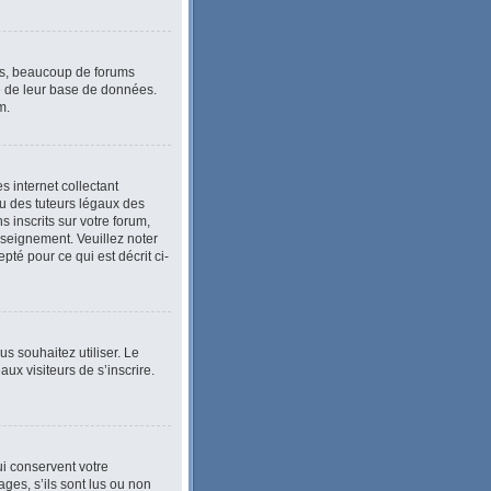
lus, beaucoup de forums
le de leur base de données.
m.
 internet collectant
u des tuteurs légaux des
inscrits sur votre forum,
nseignement. Veuillez noter
té pour ce qui est décrit ci-
ous souhaitez utiliser. Le
ux visiteurs de s’inscrire.
i conservent votre
ges, s’ils sont lus ou non