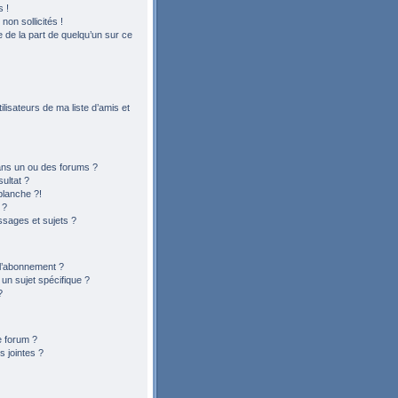
 !
on sollicités !
le de la part de quelqu’un sur ce
lisateurs de ma liste d’amis et
ans un ou des forums ?
ultat ?
blanche ?!
 ?
sages et sujets ?
t l’abonnement ?
n sujet spécifique ?
?
e forum ?
 jointes ?