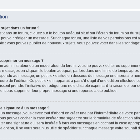
tion
 sujet dans un forum ?
t dans un forum, cliquez sur le bouton adéquat situé sur l’écran du forum ou du suj
de pouvoir rédiger un message. Sur chaque forum, une liste de vos permissions est a
le : vous pouvez publier de nouveaux sujets, vous pouvez voter dans les sondages
 supprimer un message ?
n administrateur ou un modérateur du forum, vous ne pouvez éditer ou supprimer
 messages en cliquant le bouton adéquat, parfois dans une limite de temps après q
 répondu au message, un petit texte situé en dessous du message énumèrera le nom
heure de l’édition. Ce petit texte n’apparaîtra pas s’il s’agit d’une édition effectué
issent prendre l’initiative de rédiger une note discrète exprimant la raison de leur é
vent pas supprimer leur propre message si une réponse a été publiée.
ne signature à un message ?
 un message, vous devez tout d’abord en créer une par l’intermédiaire de votre p
, vous pouvez cocher la case
Insérer une signature
sur le formulaire de rédaction afin
r une signature qui sera insérée à tous vos messages en cochant la case appropri
e option, il ne vous sera plus utile de spécifier sur chaque message votre souhait d