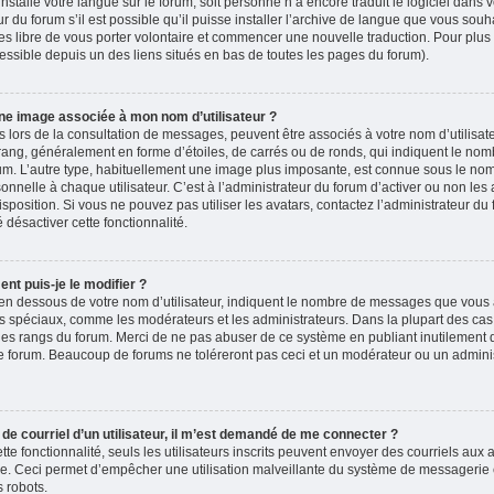
 installé votre langue sur le forum, soit personne n’a encore traduit le logiciel dans
du forum s’il est possible qu’il puisse installer l’archive de langue que vous souha
es libre de vous porter volontaire et commencer une nouvelle traduction. Pour plus 
accessible depuis un des liens situés en bas de toutes les pages du forum).
ne image associée à mon nom d’utilisateur ?
 lors de la consultation de messages, peuvent être associés à votre nom d’utilisate
rang, généralement en forme d’étoiles, de carrés ou de ronds, qui indiquent le no
forum. L’autre type, habituellement une image plus imposante, est connue sous le nom
nelle à chaque utilisateur. C’est à l’administrateur du forum d’activer ou non les 
isposition. Si vous ne pouvez pas utiliser les avatars, contactez l’administrateur d
é désactiver cette fonctionnalité.
nt puis-je le modifier ?
en dessous de votre nom d’utilisateur, indiquent le nombre de messages que vous a
eurs spéciaux, comme les modérateurs et les administrateurs. Dans la plupart des cas
 des rangs du forum. Merci de ne pas abuser de ce système en publiant inutilement
e forum. Beaucoup de forums ne toléreront pas ceci et un modérateur ou un adminis
n de courriel d’un utilisateur, il m’est demandé de me connecter ?
ette fonctionnalité, seuls les utilisateurs inscrits peuvent envoyer des courriels aux a
ire. Ceci permet d’empêcher une utilisation malveillante du système de messagerie
 robots.