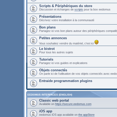
Scripts & Périphériques du store
Discussion et échanges de
scripts
pour la box eedomus
Présentations
Décrivez votre installation à la communauté
Bon plans
Partagez ici vos bon plans autour des périphériques compat
Petites annonces
Vous souhaitez vendre du matériel, c'est ici
Le bistrot
Pour tous les autres sujets
Tutoriels
Partagez ici vos guides et explications
Objets connectés
On parle ici de l’utilisation de vos objets connectés avec ee
Entraide programmation plugins
EEDOMUS INTERFACES (ENGLISH)
Classic web portal
Available on
https://secure.eedomus.com
iOS app
eedomus iOS app available on
the appStore