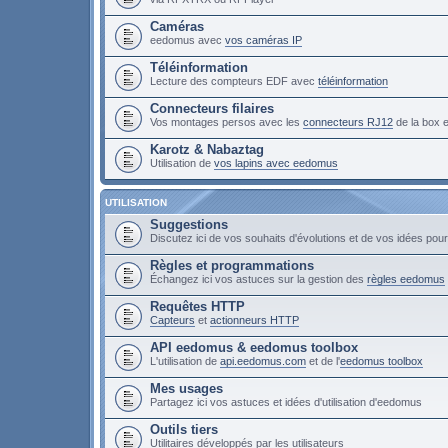
Caméras
eedomus avec
vos caméras IP
Téléinformation
Lecture des compteurs EDF avec
téléinformation
Connecteurs filaires
Vos montages persos avec les
connecteurs RJ12
de la box
Karotz & Nabaztag
Utilisation de
vos lapins avec eedomus
UTILISATION
Suggestions
Discutez ici de vos souhaits d'évolutions et de vos idées po
Règles et programmations
Échangez ici vos astuces sur la gestion des
règles eedomus
Requêtes HTTP
Capteurs
et
actionneurs HTTP
API eedomus & eedomus toolbox
L'utilisation de
api.eedomus.com
et de l'
eedomus toolbox
Mes usages
Partagez ici vos astuces et idées d'utilisation d'eedomus
Outils tiers
Utilitaires développés par les utilisateurs