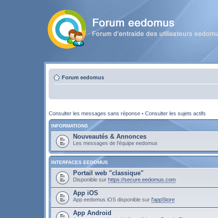
Forum eedomus
Consulter les messages sans réponse
•
Consulter les sujets actifs
INFORMATIONS
Nouveautés & Annonces
Les messages de l'équipe eedomus
INTERFACES EEDOMUS
Portail web "classique"
Disponible sur
https://secure.eedomus.com
App iOS
App eedomus iOS disponible sur
l'appStore
App Android