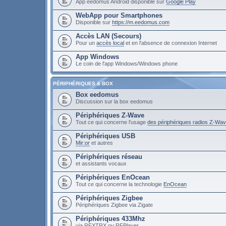
App eedomus Android disponible sur
Google Play
WebApp pour Smartphones
Disponible sur
https://m.eedomus.com
Accès LAN (Secours)
Pour un
accès local
et en l'absence de connexion Internet
App Windows
Le coin de l'app Windows/Windows phone
PÉRIPHÉRIQUES & BOX
Box eedomus
Discussion sur la box eedomus
Périphériques Z-Wave
Tout ce qui concerne l'usage
des périphériques radios Z-Wa
Périphériques USB
Mir:or
et autres
Périphériques réseau
et assistants vocaux
Périphériques EnOcean
Tout ce qui concerne la technologie
EnOcean
Périphériques Zigbee
Périphériques Zigbee via Zigate
Périphériques 433Mhz
via RFXTRX ou RFPlayer