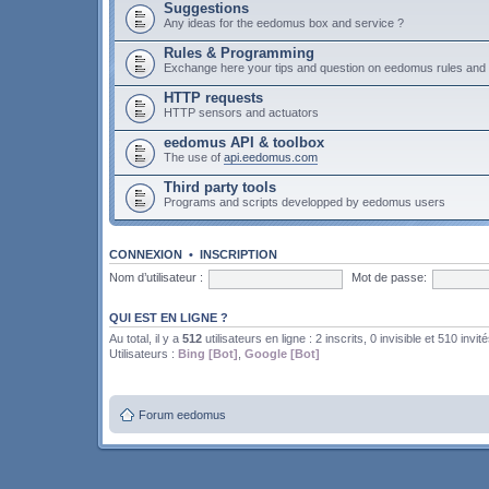
Suggestions
Any ideas for the eedomus box and service ?
Rules & Programming
Exchange here your tips and question on eedomus rules an
HTTP requests
HTTP sensors and actuators
eedomus API & toolbox
The use of
api.eedomus.com
Third party tools
Programs and scripts developped by eedomus users
CONNEXION
•
INSCRIPTION
Nom d’utilisateur :
Mot de passe:
QUI EST EN LIGNE ?
Au total, il y a
512
utilisateurs en ligne : 2 inscrits, 0 invisible et 510 invit
Utilisateurs :
Bing [Bot]
,
Google [Bot]
Forum eedomus