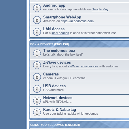
Android app
eedomus Android app available on
Google Play
Smartphone WebApp
Available on
https://m.eedomus.com
LAN Access
For a
local access
in case of internet connexion loss
BOX & DEVICES (ENGLISH)
The eedomus box
Let's talk about the box itself
Z-Wave devices
Everything about
Z-Wave radio devices
with eedomus
Cameras
eedomus with you IP cameras
USB devices
USB and more
Network devices
xPL with RFXLAN, ...
Karotz & Nabaztag
Use your talking rabbits whith eedomus
USING YOUR EEDOMUS (ENGLISH)