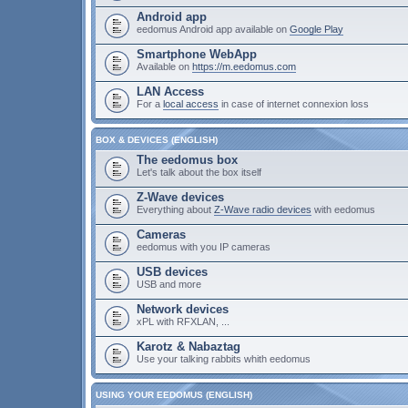
Android app
eedomus Android app available on
Google Play
Smartphone WebApp
Available on
https://m.eedomus.com
LAN Access
For a
local access
in case of internet connexion loss
BOX & DEVICES (ENGLISH)
The eedomus box
Let's talk about the box itself
Z-Wave devices
Everything about
Z-Wave radio devices
with eedomus
Cameras
eedomus with you IP cameras
USB devices
USB and more
Network devices
xPL with RFXLAN, ...
Karotz & Nabaztag
Use your talking rabbits whith eedomus
USING YOUR EEDOMUS (ENGLISH)