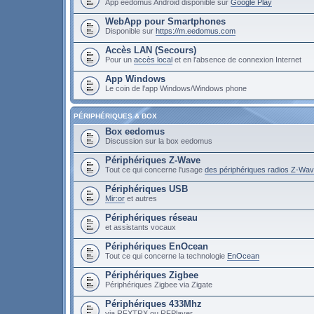
App eedomus Android disponible sur
Google Play
WebApp pour Smartphones
Disponible sur
https://m.eedomus.com
Accès LAN (Secours)
Pour un
accès local
et en l'absence de connexion Internet
App Windows
Le coin de l'app Windows/Windows phone
PÉRIPHÉRIQUES & BOX
Box eedomus
Discussion sur la box eedomus
Périphériques Z-Wave
Tout ce qui concerne l'usage
des périphériques radios Z-Wa
Périphériques USB
Mir:or
et autres
Périphériques réseau
et assistants vocaux
Périphériques EnOcean
Tout ce qui concerne la technologie
EnOcean
Périphériques Zigbee
Périphériques Zigbee via Zigate
Périphériques 433Mhz
via RFXTRX ou RFPlayer