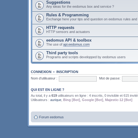
Suggestions
Any ideas for the eedomus box and service ?
Rules & Programming
Exchange here your tips and question on eedomus rules an
HTTP requests
HTTP sensors and actuators
eedomus API & toolbox
The use of
api.eedomus.com
Third party tools
Programs and scripts developped by eedomus users
CONNEXION
•
INSCRIPTION
Nom d’utilisateur :
Mot de passe:
QUI EST EN LIGNE ?
Au total, il y a
619
utilisateurs en ligne : 4 inscrits, 0 invisible et 615 invit
Utilisateurs :
aurique
,
Bing [Bot]
,
Google [Bot]
,
Majestic-12 [Bot]
Forum eedomus