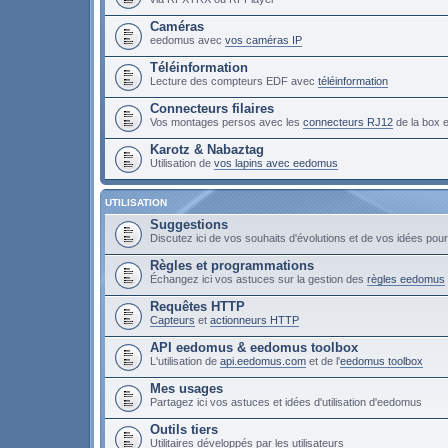
Caméras
eedomus avec
vos caméras IP
Téléinformation
Lecture des compteurs EDF avec
téléinformation
Connecteurs filaires
Vos montages persos avec les
connecteurs RJ12
de la box
Karotz & Nabaztag
Utilisation de
vos lapins avec eedomus
UTILISATION
Suggestions
Discutez ici de vos souhaits d'évolutions et de vos idées po
Règles et programmations
Échangez ici vos astuces sur la gestion des
règles eedomus
Requêtes HTTP
Capteurs
et
actionneurs HTTP
API eedomus & eedomus toolbox
L'utilisation de
api.eedomus.com
et de l'
eedomus toolbox
Mes usages
Partagez ici vos astuces et idées d'utilisation d'eedomus
Outils tiers
Utilitaires développés par les utilisateurs