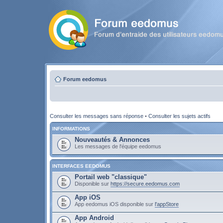
Forum eedomus
Consulter les messages sans réponse
•
Consulter les sujets actifs
INFORMATIONS
Nouveautés & Annonces
Les messages de l'équipe eedomus
INTERFACES EEDOMUS
Portail web "classique"
Disponible sur
https://secure.eedomus.com
App iOS
App eedomus iOS disponible sur
l'appStore
App Android