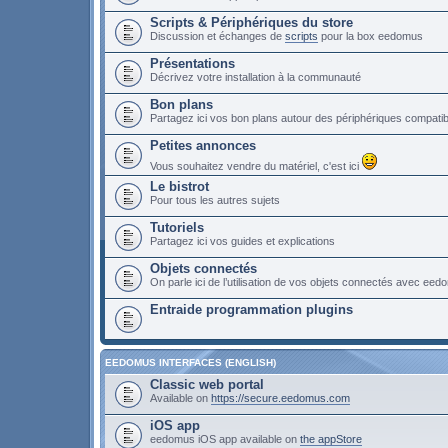
Scripts & Périphériques du store
Discussion et échanges de
scripts
pour la box eedomus
Présentations
Décrivez votre installation à la communauté
Bon plans
Partagez ici vos bon plans autour des périphériques compat
Petites annonces
Vous souhaitez vendre du matériel, c'est ici
Le bistrot
Pour tous les autres sujets
Tutoriels
Partagez ici vos guides et explications
Objets connectés
On parle ici de l’utilisation de vos objets connectés avec ee
Entraide programmation plugins
EEDOMUS INTERFACES (ENGLISH)
Classic web portal
Available on
https://secure.eedomus.com
iOS app
eedomus iOS app available on
the appStore