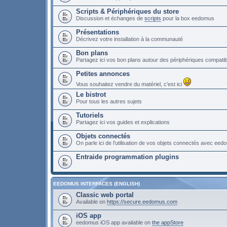
Scripts & Périphériques du store
Discussion et échanges de
scripts
pour la box eedomus
Présentations
Décrivez votre installation à la communauté
Bon plans
Partagez ici vos bon plans autour des périphériques compat
Petites annonces
Vous souhaitez vendre du matériel, c'est ici
Le bistrot
Pour tous les autres sujets
Tutoriels
Partagez ici vos guides et explications
Objets connectés
On parle ici de l’utilisation de vos objets connectés avec ee
Entraide programmation plugins
EEDOMUS INTERFACES (ENGLISH)
Classic web portal
Available on
https://secure.eedomus.com
iOS app
eedomus iOS app available on
the appStore