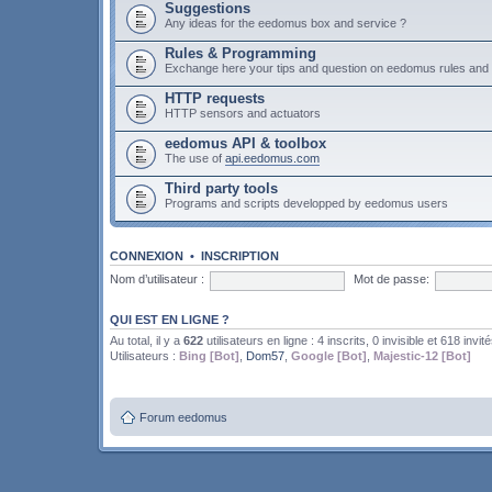
Suggestions
Any ideas for the eedomus box and service ?
Rules & Programming
Exchange here your tips and question on eedomus rules an
HTTP requests
HTTP sensors and actuators
eedomus API & toolbox
The use of
api.eedomus.com
Third party tools
Programs and scripts developped by eedomus users
CONNEXION
•
INSCRIPTION
Nom d’utilisateur :
Mot de passe:
QUI EST EN LIGNE ?
Au total, il y a
622
utilisateurs en ligne : 4 inscrits, 0 invisible et 618 invit
Utilisateurs :
Bing [Bot]
,
Dom57
,
Google [Bot]
,
Majestic-12 [Bot]
Forum eedomus