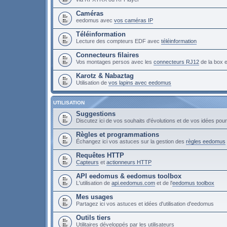
Caméras
eedomus avec
vos caméras IP
Téléinformation
Lecture des compteurs EDF avec
téléinformation
Connecteurs filaires
Vos montages persos avec les
connecteurs RJ12
de la box
Karotz & Nabaztag
Utilisation de
vos lapins avec eedomus
UTILISATION
Suggestions
Discutez ici de vos souhaits d'évolutions et de vos idées po
Règles et programmations
Échangez ici vos astuces sur la gestion des
règles eedomus
Requêtes HTTP
Capteurs
et
actionneurs HTTP
API eedomus & eedomus toolbox
L'utilisation de
api.eedomus.com
et de l'
eedomus toolbox
Mes usages
Partagez ici vos astuces et idées d'utilisation d'eedomus
Outils tiers
Utilitaires développés par les utilisateurs