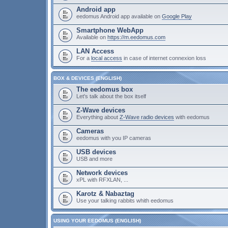
Android app
eedomus Android app available on
Google Play
Smartphone WebApp
Available on
https://m.eedomus.com
LAN Access
For a
local access
in case of internet connexion loss
BOX & DEVICES (ENGLISH)
The eedomus box
Let's talk about the box itself
Z-Wave devices
Everything about
Z-Wave radio devices
with eedomus
Cameras
eedomus with you IP cameras
USB devices
USB and more
Network devices
xPL with RFXLAN, ...
Karotz & Nabaztag
Use your talking rabbits whith eedomus
USING YOUR EEDOMUS (ENGLISH)