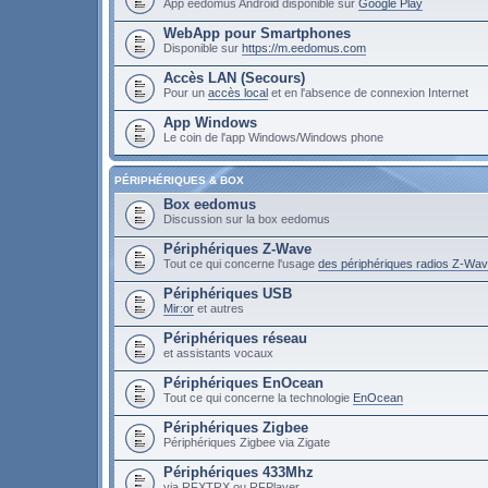
App eedomus Android disponible sur
Google Play
WebApp pour Smartphones
Disponible sur
https://m.eedomus.com
Accès LAN (Secours)
Pour un
accès local
et en l'absence de connexion Internet
App Windows
Le coin de l'app Windows/Windows phone
PÉRIPHÉRIQUES & BOX
Box eedomus
Discussion sur la box eedomus
Périphériques Z-Wave
Tout ce qui concerne l'usage
des périphériques radios Z-Wa
Périphériques USB
Mir:or
et autres
Périphériques réseau
et assistants vocaux
Périphériques EnOcean
Tout ce qui concerne la technologie
EnOcean
Périphériques Zigbee
Périphériques Zigbee via Zigate
Périphériques 433Mhz
via RFXTRX ou RFPlayer