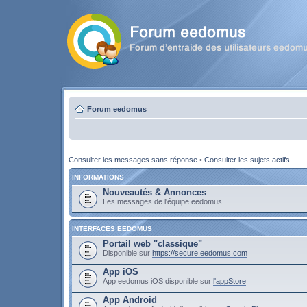
Forum eedomus
Consulter les messages sans réponse
•
Consulter les sujets actifs
INFORMATIONS
Nouveautés & Annonces
Les messages de l'équipe eedomus
INTERFACES EEDOMUS
Portail web "classique"
Disponible sur
https://secure.eedomus.com
App iOS
App eedomus iOS disponible sur
l'appStore
App Android