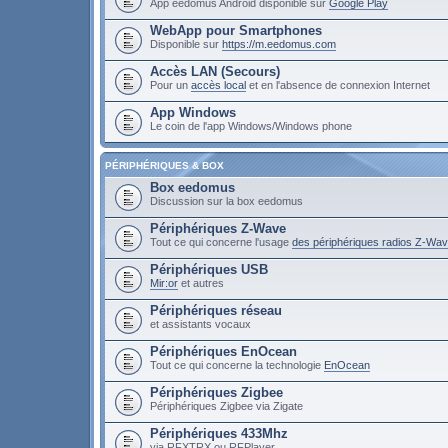
App eedomus Android disponible sur
Google Play
WebApp pour Smartphones
Disponible sur
https://m.eedomus.com
Accès LAN (Secours)
Pour un
accès local
et en l'absence de connexion Internet
App Windows
Le coin de l'app Windows/Windows phone
PÉRIPHÉRIQUES & BOX
Box eedomus
Discussion sur la box eedomus
Périphériques Z-Wave
Tout ce qui concerne l'usage
des périphériques radios Z-Wa
Périphériques USB
Mir:or
et autres
Périphériques réseau
et assistants vocaux
Périphériques EnOcean
Tout ce qui concerne la technologie
EnOcean
Périphériques Zigbee
Périphériques Zigbee via Zigate
Périphériques 433Mhz
via RFXTRX ou RFPlayer