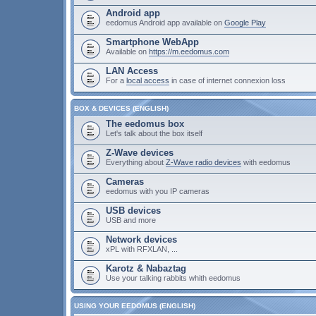
Android app
eedomus Android app available on
Google Play
Smartphone WebApp
Available on
https://m.eedomus.com
LAN Access
For a
local access
in case of internet connexion loss
BOX & DEVICES (ENGLISH)
The eedomus box
Let's talk about the box itself
Z-Wave devices
Everything about
Z-Wave radio devices
with eedomus
Cameras
eedomus with you IP cameras
USB devices
USB and more
Network devices
xPL with RFXLAN, ...
Karotz & Nabaztag
Use your talking rabbits whith eedomus
USING YOUR EEDOMUS (ENGLISH)