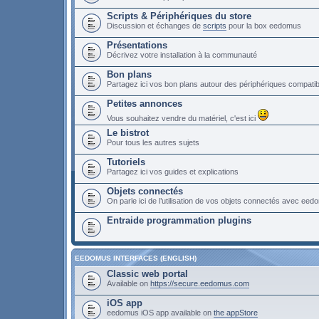
Scripts & Périphériques du store
Discussion et échanges de
scripts
pour la box eedomus
Présentations
Décrivez votre installation à la communauté
Bon plans
Partagez ici vos bon plans autour des périphériques compat
Petites annonces
Vous souhaitez vendre du matériel, c'est ici
Le bistrot
Pour tous les autres sujets
Tutoriels
Partagez ici vos guides et explications
Objets connectés
On parle ici de l’utilisation de vos objets connectés avec ee
Entraide programmation plugins
EEDOMUS INTERFACES (ENGLISH)
Classic web portal
Available on
https://secure.eedomus.com
iOS app
eedomus iOS app available on
the appStore