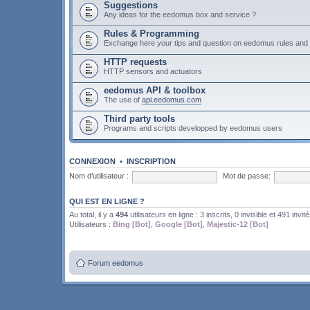
Suggestions
Any ideas for the eedomus box and service ?
Rules & Programming
Exchange here your tips and question on eedomus rules an
HTTP requests
HTTP sensors and actuators
eedomus API & toolbox
The use of
api.eedomus.com
Third party tools
Programs and scripts developped by eedomus users
CONNEXION
•
INSCRIPTION
Nom d’utilisateur :
Mot de passe:
QUI EST EN LIGNE ?
Au total, il y a
494
utilisateurs en ligne : 3 inscrits, 0 invisible et 491 invit
Utilisateurs :
Bing [Bot]
,
Google [Bot]
,
Majestic-12 [Bot]
Forum eedomus