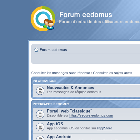
Forum eedomus
Consulter les messages sans réponse
•
Consulter les sujets actifs
INFORMATIONS
Nouveautés & Annonces
Les messages de l'équipe eedomus
INTERFACES EEDOMUS
Portail web "classique"
Disponible sur
https://secure.eedomus.com
App iOS
App eedomus iOS disponible sur
l'appStore
App Android