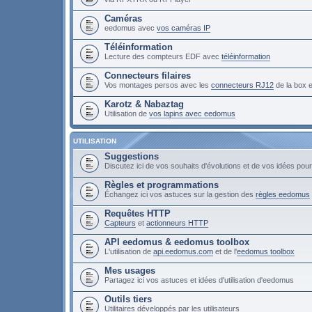
Caméras
eedomus avec
vos caméras IP
Téléinformation
Lecture des compteurs EDF avec
téléinformation
Connecteurs filaires
Vos montages persos avec les
connecteurs RJ12
de la box
Karotz & Nabaztag
Utilisation de
vos lapins avec eedomus
UTILISATION
Suggestions
Discutez ici de vos souhaits d'évolutions et de vos idées po
Règles et programmations
Échangez ici vos astuces sur la gestion des
règles eedomus
Requêtes HTTP
Capteurs
et
actionneurs HTTP
API eedomus & eedomus toolbox
L'utilisation de
api.eedomus.com
et de l'
eedomus toolbox
Mes usages
Partagez ici vos astuces et idées d'utilisation d'eedomus
Outils tiers
Utilitaires développés par les utilisateurs