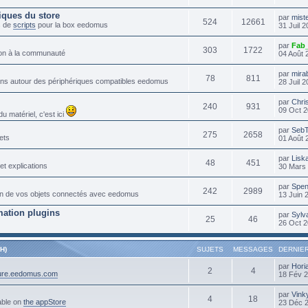
iques du store
par
mist
524
12661
s de
scripts
pour la box eedomus
31 Juil 
par
Fab
303
1722
tion à la communauté
04 Août 
par
mira
78
811
lans autour des périphériques compatibles eedomus
28 Juil 
par
Chri
240
931
09 Oct 2
 matériel, c'est ici
par
Seb
275
2658
ets
01 Août 
par
Lisk
48
451
et explications
30 Mars 
par
Spen
242
2989
ation de vos objets connectés avec eedomus
13 Juin 
ation plugins
par
Sylv
25
46
26 Oct 2
H)
SUJETS
MESSAGES
DERNIE
par
Hori
2
4
cure.eedomus.com
18 Fév 
par
Vink
4
18
able on
the appStore
23 Déc 