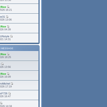
_Rice
2026 16:21
me31
2026 13:06
_Rice
2026 04:39
FUNstyle
021 14:31
R MESSAGE
_Rice
026 18:25
0
026 13:56
_Rice
026 16:09
roMichel
2026 17:19
asF726
2026 16:47
2026 14:34