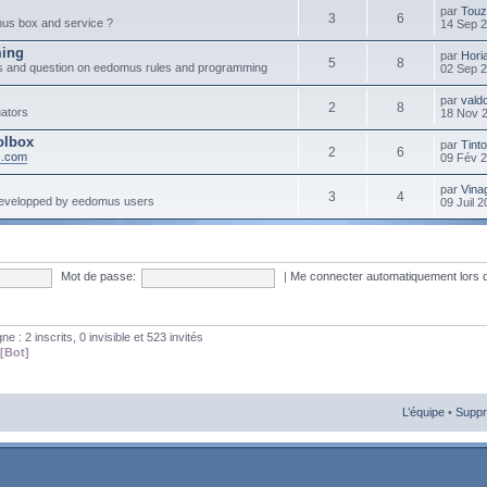
par
Touz
3
6
mus box and service ?
14 Sep 
ming
par
Hori
5
8
s and question on eedomus rules and programming
02 Sep 
par
vald
2
8
ators
18 Nov 
olbox
par
Tint
2
6
s.com
09 Fév 
par
Vinag
3
4
developped by eedomus users
09 Juil 
Mot de passe:
|
Me connecter automatiquement lors 
gne : 2 inscrits, 0 invisible et 523 invités
[Bot]
L’équipe
•
Suppr