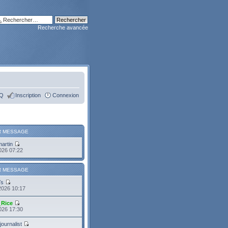
Recherche avancée
Q
Inscription
Connexion
R MESSAGE
martin
2026 07:22
R MESSAGE
Ts
2026 10:17
_Rice
2026 17:30
journalist