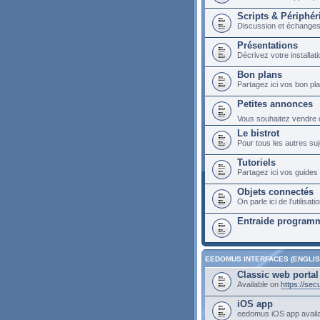
Scripts & Périphér
Discussion et échange
Présentations
Décrivez votre installa
Bon plans
Partagez ici vos bon p
Petites annonces
Vous souhaitez vendre du
Le bistrot
Pour tous les autres suj
Tutoriels
Partagez ici vos guides 
Objets connectés
On parle ici de l’utilis
Entraide programm
EEDOMUS INTERFACES (ENGLIS
Classic web portal
Available on
https://se
iOS app
eedomus iOS app avail