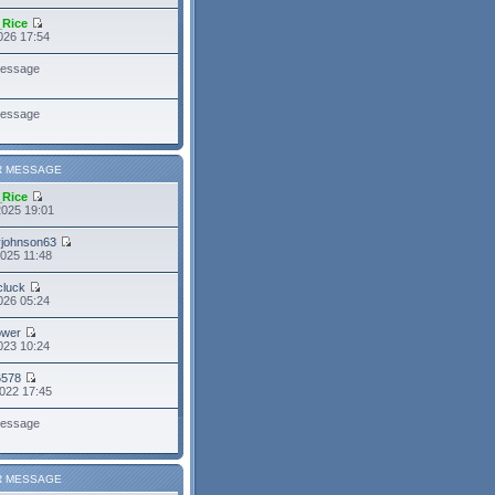
_Rice
026 17:54
essage
essage
R MESSAGE
_Rice
2025 19:01
yjohnson63
025 11:48
cluck
026 05:24
power
023 10:24
6578
022 17:45
essage
R MESSAGE