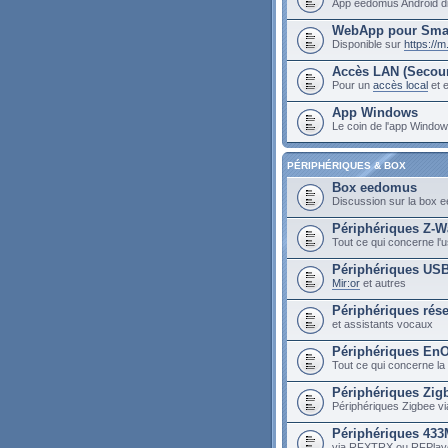
App eedomus Android di
WebApp pour Sma
Disponible sur
https://
Accès LAN (Secou
Pour un
accès local
et e
App Windows
Le coin de l'app Wind
PÉRIPHÉRIQUES & BOX
Box eedomus
Discussion sur la box
Périphériques Z-W
Tout ce qui concerne l
Périphériques US
Mir:or
et autres
Périphériques rés
et assistants vocaux
Périphériques En
Tout ce qui concerne la
Périphériques Zig
Périphériques Zigbee vi
Périphériques 43
via RFXTRX ou RFPlay