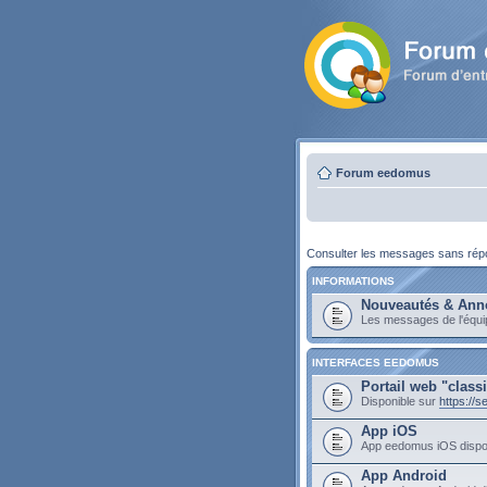
Forum eedomus
Consulter les messages sans ré
INFORMATIONS
Nouveautés & Ann
Les messages de l'équ
INTERFACES EEDOMUS
Portail web "class
Disponible sur
https://
App iOS
App eedomus iOS dispo
App Android