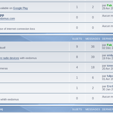
par
Fab
1
2
ailable on
Google Play
29 Avr 2
App
Aucun m
0
0
eedomus.com
Aucun m
0
0
se of internet connexion loss
SUJETS
MESSAGES
DERNIE
par
Fab
9
36
tself
02 Déc 
par
emil
8
39
e radio devices
with eedomus
19 Fév 2
par
tone
4
18
ameras
20 Avr 2
par
full
1
6
01 Avr 2
par
Eric
1
2
30 Jan 2
Aucun m
0
0
s whith eedomus
H)
SUJETS
MESSAGES
DERNIE