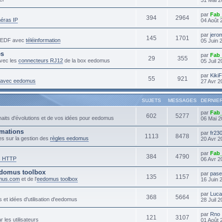
par
Fab
394
2964
éras IP
04 Août 
par
jero
145
1701
s EDF avec
téléinformation
05 Juin 
es
par
Fab
29
355
vec les
connecteurs RJ12
de la box eedomus
05 Juil 
par
Kiki
55
921
s avec eedomus
27 Avr 2
SUJETS
MESSAGES
DERNIE
par
Fab
602
5277
haits d'évolutions et de vos idées pour eedomus
06 Mai 2
mmations
par
fr23
1113
8478
es sur la gestion des
règles eedomus
20 Avr 2
par
Fab
384
4790
s HTTP
06 Avr 2
domus toolbox
par
pase
135
1157
mus.com
et de l'
eedomus toolbox
16 Juin 
par
Luc
368
5664
 et idées d'utilisation d'eedomus
28 Juil 
par
Rno
121
3107
r les utilisateurs
01 Août 