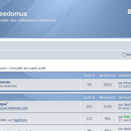
FA
ponse
•
Consulter les sujets actifs
SUJETS
MESSAGES
DERNIE
onces
par
thry
59
3920
ipe eedomus
12 Juil 
SUJETS
MESSAGES
DERNIE
ique"
par
Seb
297
3100
secure.eedomus.com
01 Août 
par
Fab
122
991
nible sur
l'appStore
27 Juil 
par
dock
96
853