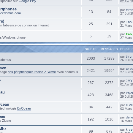
sponible sur
Google Play
02 Avr 2
rtphones
par
tere
13
84
m.eedomus.com
27 Juil 
rs)
par
Tho
25
291
n l'absence de connexion Internet
21 Mars
par
Fab
5
19
ows/Windows phone
27 Mars
SUJETS
MESSAGES
DERNIE
par
thry
2003
17289
 eedomus
26 Juil 
ave
par
tere
2421
19994
'usage
des périphériques radios Z-Wave
avec eedomus
27 Juil 
B
par
JMY
267
2372
01 Avr 2
eau
par
Paje
428
3468
29 Juil 
Ocean
par
ITW
84
442
 technologie
EnOcean
03 Mars
bee
par
derl
192
1016
a Zigate
16 Mars
3Mhz
par
krys
99
678
er
31 Mai 2