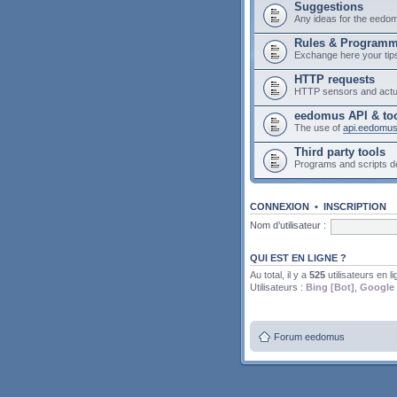
Suggestions
Any ideas for the eedo
Rules & Program
Exchange here your tip
HTTP requests
HTTP sensors and actu
eedomus API & to
The use of
api.eedomu
Third party tools
Programs and scripts 
CONNEXION
•
INSCRIPTION
Nom d’utilisateur :
QUI EST EN LIGNE ?
Au total, il y a
525
utilisateurs en li
Utilisateurs :
Bing [Bot]
,
Google 
Forum eedomus