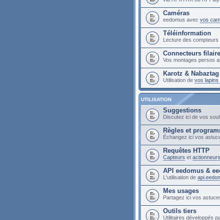
Caméras
eedomus avec
vos cam
Téléinformation
Lecture des compteur
Connecteurs filair
Vos montages persos a
Karotz & Nabaztag
Utilisation de
vos lapin
UTILISATION
Suggestions
Discutez ici de vos sou
Règles et progra
Échangez ici vos astuc
Requêtes HTTP
Capteurs
et
actionneur
API eedomus & ee
L'utilisation de
api.eedo
Mes usages
Partagez ici vos astuces
Outils tiers
Utilitaires développés pa