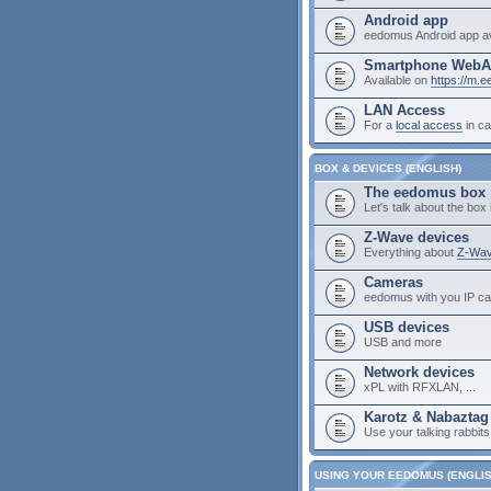
Android app
eedomus Android app av
Smartphone Web
Available on
https://m.
LAN Access
For a
local access
in ca
BOX & DEVICES (ENGLISH)
The eedomus box
Let's talk about the box i
Z-Wave devices
Everything about
Z-Wav
Cameras
eedomus with you IP c
USB devices
USB and more
Network devices
xPL with RFXLAN, ...
Karotz & Nabaztag
Use your talking rabbit
USING YOUR EEDOMUS (ENGLIS