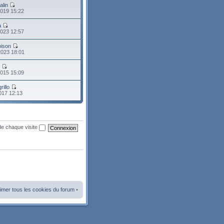
alin
2019 15:22
a
2023 12:57
oison
2023 18:01
o
2015 15:09
rillo
2017 12:13
de chaque visite
imer tous les cookies du forum
•