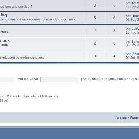
par
Touz
3
6
mus box and service ?
14 Sep 
ming
par
Hori
5
8
s and question on eedomus rules and programming
02 Sep 
par
vald
2
8
ators
18 Nov 
olbox
par
Tint
2
6
s.com
09 Fév 
par
Vinag
3
4
developped by eedomus users
09 Juil 
Mot de passe:
|
Me connecter automatiquement lors 
gne : 2 inscrits, 0 invisible et 834 invités
[Bot]
L’équipe
•
Suppr