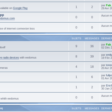
par
Fab
1
2
ailable on
Google Play
29 Avr 2
App
Aucun m
0
0
eedomus.com
Aucun m
0
0
se of internet connexion loss
SUJETS
MESSAGES
DERNIE
par
Fab
9
36
tself
02 Déc 
par
emil
8
39
e radio devices
with eedomus
19 Fév 2
par
tone
4
18
ameras
20 Avr 2
par
full
1
6
01 Avr 2
par
Eric
1
2
30 Jan 2
Aucun m
0
0
s whith eedomus
H)
SUJETS
MESSAGES
DERNIE