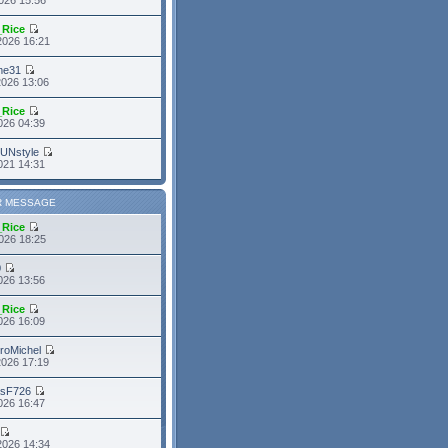
_Rice
2026 16:21
me31
2026 13:06
_Rice
2026 04:39
FUNstyle
021 14:31
R MESSAGE
_Rice
026 18:25
0
026 13:56
_Rice
026 16:09
roMichel
2026 17:19
asF726
2026 16:47
2026 14:34