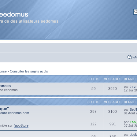
FA
ponse
•
Consulter les sujets actifs
SUJETS
MESSAGES
DERNIE
onces
par
thry
59
3920
ipe eedomus
12 Juil 
SUJETS
MESSAGES
DERNIE
ique"
par
Seb
297
3100
secure.eedomus.com
01 Août 
par
Fab
122
991
nible sur
l'appStore
27 Juil 
par
dock
96
853