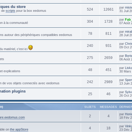
iques du store
par
mist
524
12661
s de
scripts
pour la box eedomus
31 Juil 
par
Fab
304
1728
tion à la communauté
07 Août 
par
mira
78
811
lans autour des périphériques compatibles eedomus
28 Juil 
par
Chri
240
931
09 Oct 2
 matériel, c'est ici
par
Bori
275
2659
ets
06 Août 
par
Lisk
48
451
et explications
30 Mars 
par
Spen
242
2989
ation de vos objets connectés avec eedomus
13 Juin 
ation plugins
par
Sylv
25
46
26 Oct 2
H)
SUJETS
MESSAGES
DERNIE
par
Hori
2
4
cure.eedomus.com
18 Fév 
par
Vink
4
18
able on
the appStore
23 Déc 