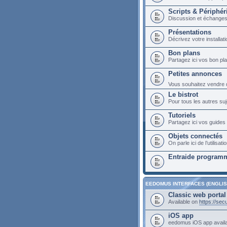
Scripts & Périphér
Discussion et échange
Présentations
Décrivez votre installa
Bon plans
Partagez ici vos bon p
Petites annonces
Vous souhaitez vendre du
Le bistrot
Pour tous les autres suj
Tutoriels
Partagez ici vos guides 
Objets connectés
On parle ici de l’utilis
Entraide programm
EEDOMUS INTERFACES (ENGLIS
Classic web portal
Available on
https://se
iOS app
eedomus iOS app avail