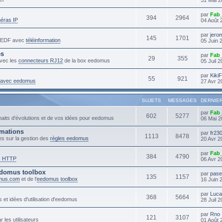
par
Fab
394
2964
éras IP
04 Août 
par
jero
145
1701
s EDF avec
téléinformation
05 Juin 
es
par
Fab
29
355
vec les
connecteurs RJ12
de la box eedomus
05 Juil 
par
Kiki
55
921
s avec eedomus
27 Avr 2
SUJETS
MESSAGES
DERNIE
par
Fab
602
5277
haits d'évolutions et de vos idées pour eedomus
06 Mai 2
mmations
par
fr23
1113
8478
es sur la gestion des
règles eedomus
20 Avr 2
par
Fab
384
4790
s HTTP
06 Avr 2
domus toolbox
par
pase
135
1157
mus.com
et de l'
eedomus toolbox
16 Juin 
par
Luc
368
5664
 et idées d'utilisation d'eedomus
28 Juil 
par
Rno
121
3107
r les utilisateurs
01 Août 