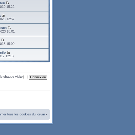
alin
2019 15:22
a
2023 12:57
oison
2023 18:01
o
2015 15:09
rillo
2017 12:13
de chaque visite
imer tous les cookies du forum
•