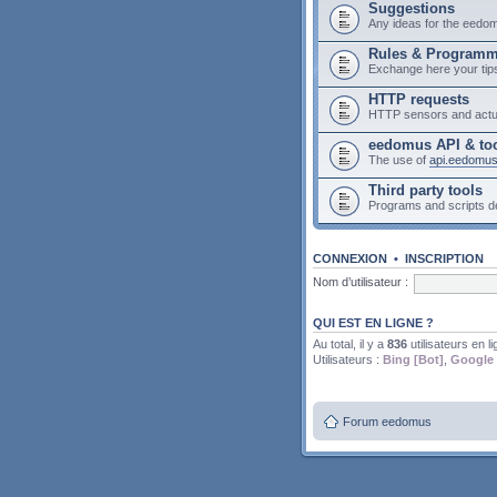
Suggestions
Any ideas for the eedo
Rules & Program
Exchange here your tip
HTTP requests
HTTP sensors and actu
eedomus API & to
The use of
api.eedomu
Third party tools
Programs and scripts 
CONNEXION
•
INSCRIPTION
Nom d’utilisateur :
QUI EST EN LIGNE ?
Au total, il y a
836
utilisateurs en li
Utilisateurs :
Bing [Bot]
,
Google 
Forum eedomus