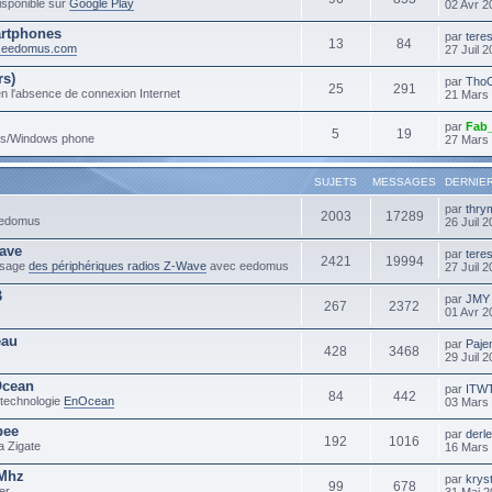
sponible sur
Google Play
02 Avr 2
rtphones
par
tere
13
84
m.eedomus.com
27 Juil 
rs)
par
Tho
25
291
n l'absence de connexion Internet
21 Mars
par
Fab
5
19
ows/Windows phone
27 Mars
SUJETS
MESSAGES
DERNIE
par
thry
2003
17289
 eedomus
26 Juil 
ave
par
tere
2421
19994
'usage
des périphériques radios Z-Wave
avec eedomus
27 Juil 
B
par
JMY
267
2372
01 Avr 2
eau
par
Paje
428
3468
29 Juil 
Ocean
par
ITW
84
442
 technologie
EnOcean
03 Mars
bee
par
derl
192
1016
a Zigate
16 Mars
3Mhz
par
krys
99
678
er
31 Mai 2