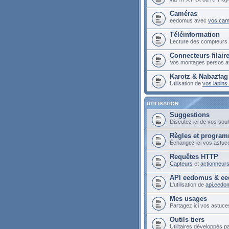
Caméras
eedomus avec
vos cam
Téléinformation
Lecture des compteur
Connecteurs filair
Vos montages persos a
Karotz & Nabaztag
Utilisation de
vos lapin
UTILISATION
Suggestions
Discutez ici de vos sou
Règles et progra
Échangez ici vos astuc
Requêtes HTTP
Capteurs
et
actionneur
API eedomus & ee
L'utilisation de
api.eedo
Mes usages
Partagez ici vos astuces
Outils tiers
Utilitaires développés pa