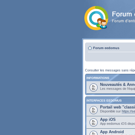
Forum eedomus
Consulter les messages sans ré
INFORMATIONS
Nouveautés & Ann
Les messages de l'équ
INTERFACES EEDOMUS
Portail web "class
Disponible sur
https://
App iOS
App eedomus iOS dispo
App Android