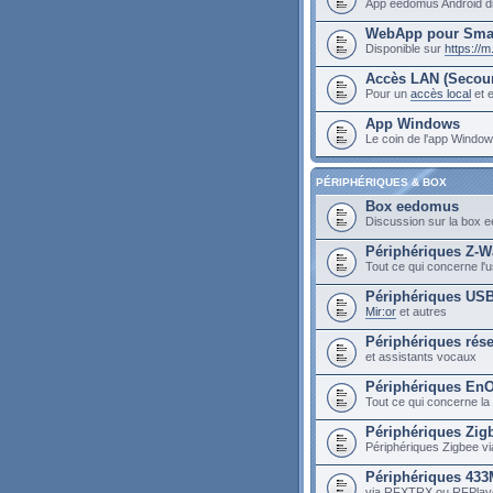
App eedomus Android di
WebApp pour Sma
Disponible sur
https://
Accès LAN (Secou
Pour un
accès local
et e
App Windows
Le coin de l'app Wind
PÉRIPHÉRIQUES & BOX
Box eedomus
Discussion sur la box
Périphériques Z-W
Tout ce qui concerne l
Périphériques US
Mir:or
et autres
Périphériques rés
et assistants vocaux
Périphériques En
Tout ce qui concerne la
Périphériques Zig
Périphériques Zigbee vi
Périphériques 43
via RFXTRX ou RFPlay