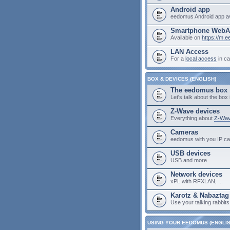
Android app
eedomus Android app av
Smartphone Web
Available on
https://m.
LAN Access
For a
local access
in ca
BOX & DEVICES (ENGLISH)
The eedomus box
Let's talk about the box i
Z-Wave devices
Everything about
Z-Wav
Cameras
eedomus with you IP c
USB devices
USB and more
Network devices
xPL with RFXLAN, ...
Karotz & Nabaztag
Use your talking rabbit
USING YOUR EEDOMUS (ENGLIS