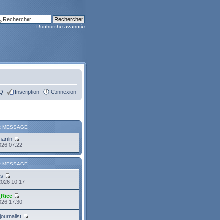
Recherche avancée
Q
Inscription
Connexion
R MESSAGE
martin
2026 07:22
R MESSAGE
Ts
2026 10:17
_Rice
2026 17:30
journalist