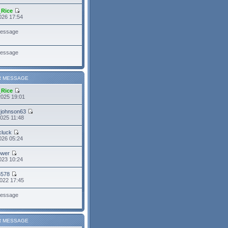
_Rice
026 17:54
essage
essage
R MESSAGE
_Rice
2025 19:01
yjohnson63
025 11:48
cluck
026 05:24
power
023 10:24
6578
022 17:45
essage
R MESSAGE