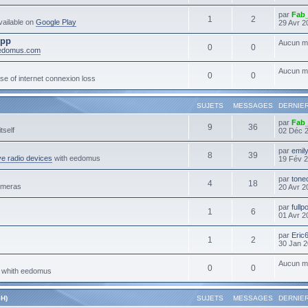
par
Fab
1
2
ailable on
Google Play
29 Avr 2
App
Aucun m
0
0
eedomus.com
Aucun m
0
0
se of internet connexion loss
SUJETS
MESSAGES
DERNIE
par
Fab
9
36
tself
02 Déc 
par
emil
8
39
e radio devices
with eedomus
19 Fév 2
par
tone
4
18
ameras
20 Avr 2
par
full
1
6
01 Avr 2
par
Eric
1
2
30 Jan 2
Aucun m
0
0
s whith eedomus
H)
SUJETS
MESSAGES
DERNIE