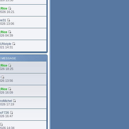
_Rice
2026 16:21
me31
2026 13:06
_Rice
2026 04:39
FUNstyle
021 14:31
R MESSAGE
_Rice
026 18:25
0
026 13:56
_Rice
026 16:09
roMichel
2026 17:19
asF726
2026 16:47
2026 14:34