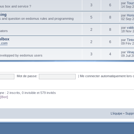
par
Touz
3
6
mus box and service ?
14 Sep 
ming
par
Hori
5
8
s and question on eedomus rules and programming
02 Sep 
par
vald
2
8
ators
18 Nov 
olbox
par
Tint
2
6
s.com
09 Fév 
par
Vinag
3
4
developped by eedomus users
09 Juil 
Mot de passe:
|
Me connecter automatiquement lors 
gne : 2 inscrits, 0 invisible et 579 invités
[Bot]
L’équipe
•
Suppr