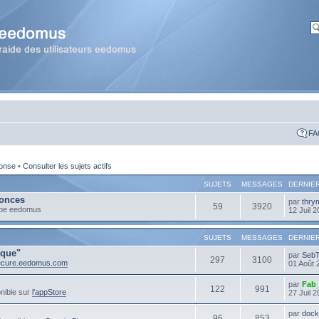
FA
ponse
•
Consulter les sujets actifs
SUJETS
MESSAGES
DERNIE
onces
par
thry
59
3920
ipe eedomus
12 Juil 
SUJETS
MESSAGES
DERNIE
ique"
par
Seb
297
3100
secure.eedomus.com
01 Août 
par
Fab
122
991
nible sur
l'appStore
27 Juil 
par
dock
96
853