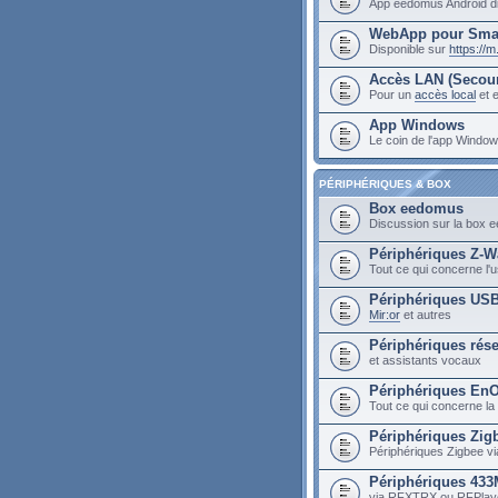
App eedomus Android di
WebApp pour Sma
Disponible sur
https://
Accès LAN (Secou
Pour un
accès local
et e
App Windows
Le coin de l'app Wind
PÉRIPHÉRIQUES & BOX
Box eedomus
Discussion sur la box
Périphériques Z-W
Tout ce qui concerne l
Périphériques US
Mir:or
et autres
Périphériques rés
et assistants vocaux
Périphériques En
Tout ce qui concerne la
Périphériques Zig
Périphériques Zigbee vi
Périphériques 43
via RFXTRX ou RFPlay