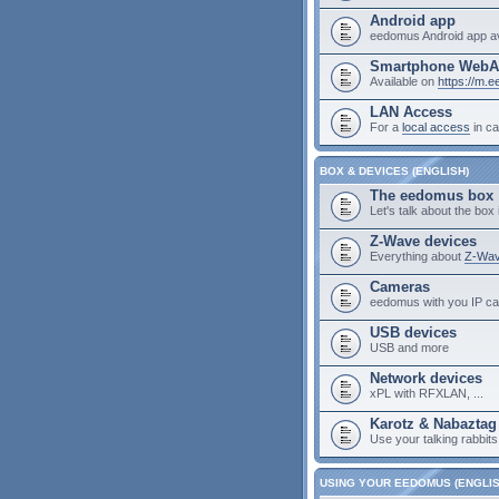
Android app
eedomus Android app av
Smartphone Web
Available on
https://m.
LAN Access
For a
local access
in ca
BOX & DEVICES (ENGLISH)
The eedomus box
Let's talk about the box i
Z-Wave devices
Everything about
Z-Wav
Cameras
eedomus with you IP c
USB devices
USB and more
Network devices
xPL with RFXLAN, ...
Karotz & Nabaztag
Use your talking rabbit
USING YOUR EEDOMUS (ENGLIS