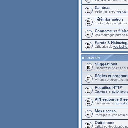
Caméras
eedomus avec
vos cam
Téléinformation
Lecture des compteur
Connecteurs filair
Vos montages persos a
Karotz & Nabaztag
Utilisation de
vos lapin
UTILISATION
Suggestions
Discutez ici de vos sou
Règles et progra
Échangez ici vos astuc
Requêtes HTTP
Capteurs
et
actionneur
API eedomus & ee
L'utilisation de
api.eedo
Mes usages
Partagez ici vos astuces
Outils tiers
Utilitaires développés pa