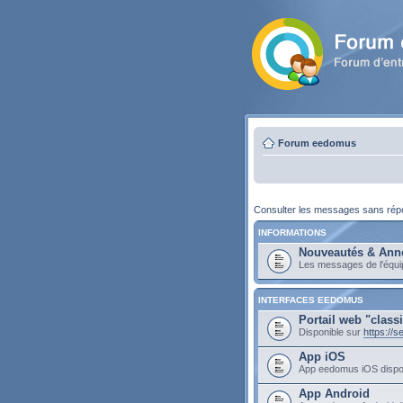
Forum eedomus
Consulter les messages sans ré
INFORMATIONS
Nouveautés & Ann
Les messages de l'équ
INTERFACES EEDOMUS
Portail web "class
Disponible sur
https://
App iOS
App eedomus iOS dispo
App Android