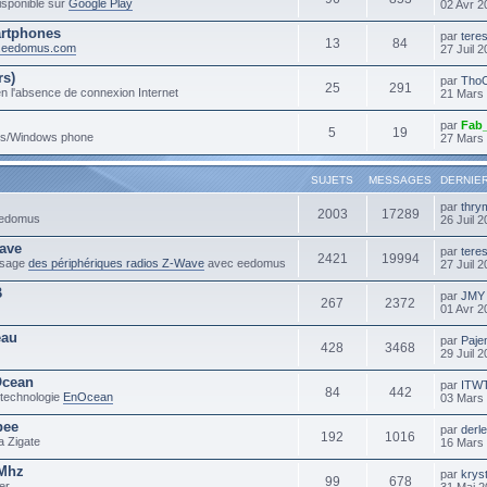
sponible sur
Google Play
02 Avr 2
rtphones
par
tere
13
84
m.eedomus.com
27 Juil 
rs)
par
Tho
25
291
n l'absence de connexion Internet
21 Mars
par
Fab
5
19
ows/Windows phone
27 Mars
SUJETS
MESSAGES
DERNIE
par
thry
2003
17289
 eedomus
26 Juil 
ave
par
tere
2421
19994
'usage
des périphériques radios Z-Wave
avec eedomus
27 Juil 
B
par
JMY
267
2372
01 Avr 2
eau
par
Paje
428
3468
29 Juil 
Ocean
par
ITW
84
442
 technologie
EnOcean
03 Mars
bee
par
derl
192
1016
a Zigate
16 Mars
3Mhz
par
krys
99
678
er
31 Mai 2