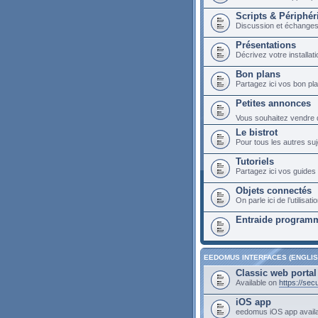
Scripts & Périphér
Discussion et échange
Présentations
Décrivez votre installa
Bon plans
Partagez ici vos bon p
Petites annonces
Vous souhaitez vendre du
Le bistrot
Pour tous les autres suj
Tutoriels
Partagez ici vos guides 
Objets connectés
On parle ici de l’utilis
Entraide programm
EEDOMUS INTERFACES (ENGLIS
Classic web portal
Available on
https://se
iOS app
eedomus iOS app avail