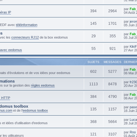
par
Fab
394
2964
éras IP
04 Août 
par
jero
145
1701
s EDF avec
téléinformation
05 Juin 
es
par
Fab
29
355
vec les
connecteurs RJ12
de la box eedomus
05 Juil 
par
Kiki
55
921
s avec eedomus
27 Avr 2
SUJETS
MESSAGES
DERNIE
par
Fab
602
5277
haits d'évolutions et de vos idées pour eedomus
06 Mai 2
mmations
par
fr23
1113
8478
es sur la gestion des
règles eedomus
20 Avr 2
par
Fab
384
4790
s HTTP
06 Avr 2
domus toolbox
par
pase
135
1157
mus.com
et de l'
eedomus toolbox
16 Juin 
par
Luc
368
5664
 et idées d'utilisation d'eedomus
28 Juil 
par
Rno
121
3107
r les utilisateurs
01 Août 