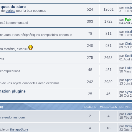
iques du store
par
mist
524
12661
s de
scripts
pour la box eedomus
31 Juil 
par
Fab
303
1722
tion à la communauté
04 Août 
par
mira
78
811
lans autour des périphériques compatibles eedomus
28 Juil 
par
Chri
240
931
09 Oct 2
 matériel, c'est ici
par
Seb
275
2658
ets
01 Août 
par
Lisk
48
451
et explications
30 Mars 
par
Spen
242
2989
ation de vos objets connectés avec eedomus
13 Juin 
ation plugins
par
Sylv
25
46
26 Oct 2
H)
SUJETS
MESSAGES
DERNIE
par
Hori
2
4
cure.eedomus.com
18 Fév 
par
Vink
4
18
able on
the appStore
23 Déc 