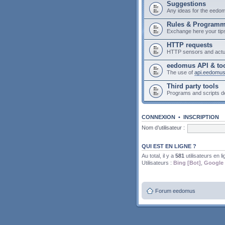
Suggestions
Any ideas for the eedo
Rules & Program
Exchange here your tip
HTTP requests
HTTP sensors and actu
eedomus API & to
The use of
api.eedomu
Third party tools
Programs and scripts 
CONNEXION
•
INSCRIPTION
Nom d’utilisateur :
QUI EST EN LIGNE ?
Au total, il y a
581
utilisateurs en li
Utilisateurs :
Bing [Bot]
,
Google 
Forum eedomus