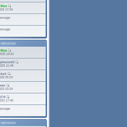
_Rice
026 17:54
essage
essage
R MESSAGE
_Rice
2025 19:01
yjohnson63
025 11:48
cluck
026 05:24
power
023 10:24
6578
022 17:45
essage
R MESSAGE