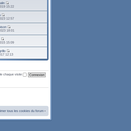
alin
2019 15:22
a
2023 12:57
oison
2023 18:01
o
2015 15:09
rillo
2017 12:13
de chaque visite
imer tous les cookies du forum
•