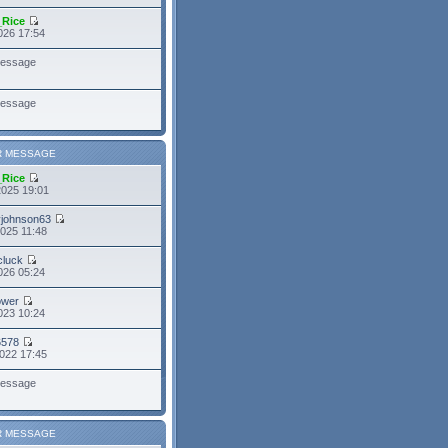
_Rice
026 17:54
essage
essage
R MESSAGE
_Rice
2025 19:01
yjohnson63
025 11:48
cluck
026 05:24
power
023 10:24
6578
022 17:45
essage
R MESSAGE