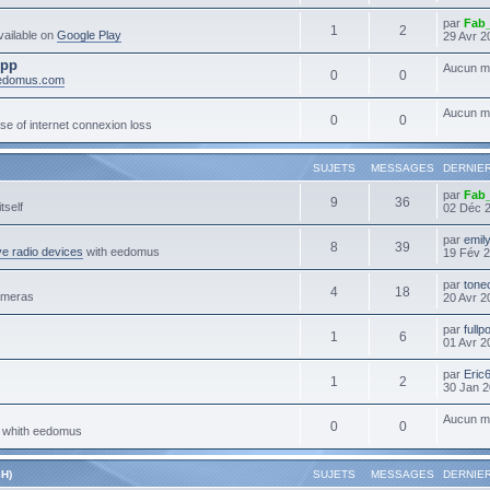
par
Fab
1
2
ailable on
Google Play
29 Avr 2
App
Aucun m
0
0
eedomus.com
Aucun m
0
0
se of internet connexion loss
SUJETS
MESSAGES
DERNIE
par
Fab
9
36
tself
02 Déc 
par
emil
8
39
e radio devices
with eedomus
19 Fév 2
par
tone
4
18
ameras
20 Avr 2
par
full
1
6
01 Avr 2
par
Eric
1
2
30 Jan 2
Aucun m
0
0
s whith eedomus
H)
SUJETS
MESSAGES
DERNIE