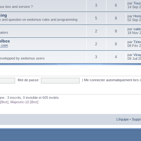
par
Touz
3
6
mus box and service ?
14 Sep 
ming
par
Hori
5
8
s and question on eedomus rules and programming
02 Sep 
par
vald
2
8
ators
18 Nov 
olbox
par
Tint
2
6
s.com
09 Fév 
par
Vinag
3
4
developped by eedomus users
09 Juil 
Mot de passe:
|
Me connecter automatiquement lors 
gne : 3 inscrits, 0 invisible et 605 invités
[Bot]
,
Majestic-12 [Bot]
L’équipe
•
Suppr