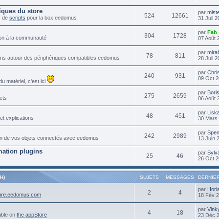
iques du store
par
mist
524
12661
s de
scripts
pour la box eedomus
31 Juil 
par
Fab
304
1728
tion à la communauté
07 Août 
par
mira
78
811
lans autour des périphériques compatibles eedomus
28 Juil 
par
Chri
240
931
09 Oct 2
 matériel, c'est ici
par
Bori
275
2659
ets
06 Août 
par
Lisk
48
451
et explications
30 Mars 
par
Spen
242
2989
ation de vos objets connectés avec eedomus
13 Juin 
ation plugins
par
Sylv
25
46
26 Oct 2
H)
SUJETS
MESSAGES
DERNIE
par
Hori
2
4
cure.eedomus.com
18 Fév 
par
Vink
4
18
able on
the appStore
23 Déc 