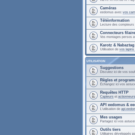
Caméras
eedomus avec
vos cam
Téléinformation
Lecture des compteur
Connecteurs filair
Vos montages persos a
Karotz & Nabaztag
Utilisation de
vos lapin
UTILISATION
Suggestions
Discutez ici de vos sou
Règles et progra
Échangez ici vos astuc
Requêtes HTTP
Capteurs
et
actionneur
API eedomus & ee
L'utilisation de
api.eedo
Mes usages
Partagez ici vos astuces
Outils tiers
Utilitaires développés pa