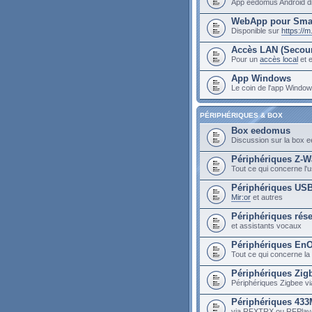
App eedomus Android di
WebApp pour Sma
Disponible sur
https://
Accès LAN (Secou
Pour un
accès local
et e
App Windows
Le coin de l'app Wind
PÉRIPHÉRIQUES & BOX
Box eedomus
Discussion sur la box
Périphériques Z-W
Tout ce qui concerne l
Périphériques US
Mir:or
et autres
Périphériques rés
et assistants vocaux
Périphériques En
Tout ce qui concerne la
Périphériques Zig
Périphériques Zigbee vi
Périphériques 43
via RFXTRX ou RFPlay