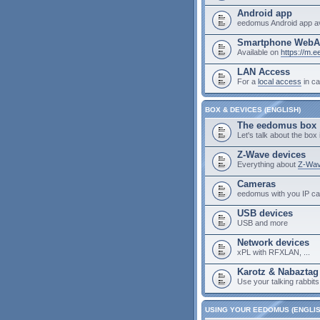
Android app
eedomus Android app av
Smartphone Web
Available on
https://m.
LAN Access
For a
local access
in ca
BOX & DEVICES (ENGLISH)
The eedomus box
Let's talk about the box i
Z-Wave devices
Everything about
Z-Wav
Cameras
eedomus with you IP c
USB devices
USB and more
Network devices
xPL with RFXLAN, ...
Karotz & Nabaztag
Use your talking rabbit
USING YOUR EEDOMUS (ENGLIS