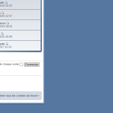
alin
2019 15:22
a
2023 12:57
oison
2023 18:01
o
2015 15:09
rillo
2017 12:13
de chaque visite
imer tous les cookies du forum
•