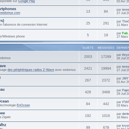
sponible sur
Google Play
02 Avr 2
rtphones
par
tere
13
84
m.eedomus.com
27 Juil 
rs)
par
Tho
25
291
n l'absence de connexion Internet
21 Mars
par
Fab
5
19
ows/Windows phone
27 Mars
SUJETS
MESSAGES
DERNIE
par
thry
2003
17289
 eedomus
26 Juil 
ave
par
tere
2421
19994
'usage
des périphériques radios Z-Wave
avec eedomus
27 Juil 
B
par
JMY
267
2372
01 Avr 2
eau
par
Paje
428
3468
29 Juil 
Ocean
par
ITW
84
442
 technologie
EnOcean
03 Mars
bee
par
derl
192
1016
a Zigate
16 Mars
3Mhz
par
krys
99
678
er
31 Mai 2