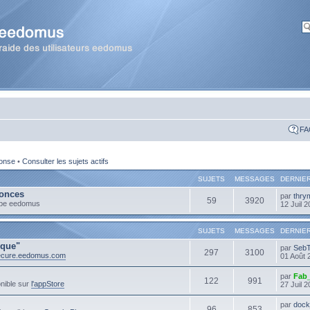
FA
ponse
•
Consulter les sujets actifs
SUJETS
MESSAGES
DERNIE
onces
par
thry
59
3920
ipe eedomus
12 Juil 
SUJETS
MESSAGES
DERNIE
ique"
par
Seb
297
3100
secure.eedomus.com
01 Août 
par
Fab
122
991
nible sur
l'appStore
27 Juil 
par
dock
96
853