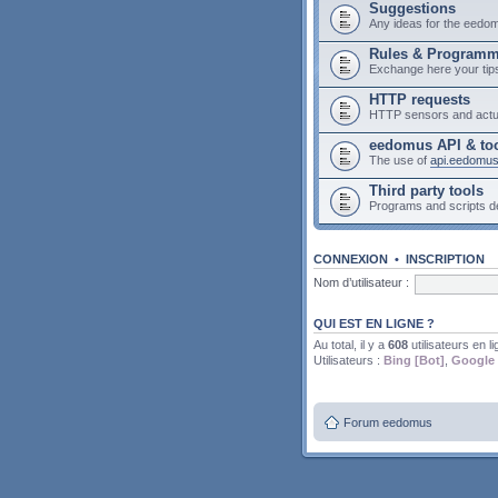
Suggestions
Any ideas for the eedo
Rules & Program
Exchange here your tip
HTTP requests
HTTP sensors and actu
eedomus API & to
The use of
api.eedomu
Third party tools
Programs and scripts 
CONNEXION
•
INSCRIPTION
Nom d’utilisateur :
QUI EST EN LIGNE ?
Au total, il y a
608
utilisateurs en li
Utilisateurs :
Bing [Bot]
,
Google 
Forum eedomus