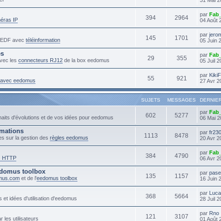
par
Fab
394
2964
éras IP
04 Août 
par
jero
145
1701
s EDF avec
téléinformation
05 Juin 
es
par
Fab
29
355
vec les
connecteurs RJ12
de la box eedomus
05 Juil 
par
Kiki
55
921
s avec eedomus
27 Avr 2
SUJETS
MESSAGES
DERNIE
par
Fab
602
5277
haits d'évolutions et de vos idées pour eedomus
06 Mai 2
mmations
par
fr23
1113
8478
es sur la gestion des
règles eedomus
20 Avr 2
par
Fab
384
4790
s HTTP
06 Avr 2
domus toolbox
par
pase
135
1157
mus.com
et de l'
eedomus toolbox
16 Juin 
par
Luc
368
5664
 et idées d'utilisation d'eedomus
28 Juil 
par
Rno
121
3107
r les utilisateurs
01 Août 