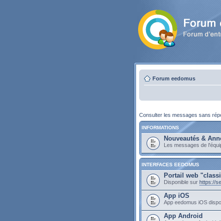
Forum eedomus
Consulter les messages sans ré
INFORMATIONS
Nouveautés & Ann
Les messages de l'équ
INTERFACES EEDOMUS
Portail web "class
Disponible sur
https://
App iOS
App eedomus iOS dispo
App Android