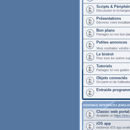
Scripts & Périphér
Discussion et échange
Présentations
Décrivez votre installa
Bon plans
Partagez ici vos bon p
Petites annonces
Vous souhaitez vendre du
Le bistrot
Pour tous les autres suj
Tutoriels
Partagez ici vos guides 
Objets connectés
On parle ici de l’utilis
Entraide programm
EEDOMUS INTERFACES (ENGLIS
Classic web portal
Available on
https://se
iOS app
eedomus iOS app avail