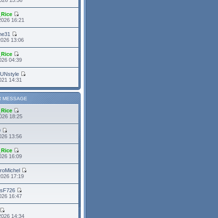
_Rice
2026 16:21
me31
2026 13:06
_Rice
2026 04:39
FUNstyle
021 14:31
R MESSAGE
_Rice
026 18:25
0
026 13:56
_Rice
026 16:09
roMichel
2026 17:19
asF726
2026 16:47
2026 14:34