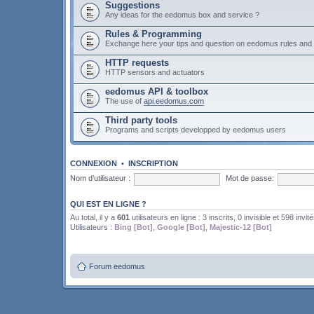
Suggestions
Any ideas for the eedomus box and service ?
Rules & Programming
Exchange here your tips and question on eedomus rules an
HTTP requests
HTTP sensors and actuators
eedomus API & toolbox
The use of
api.eedomus.com
Third party tools
Programs and scripts developped by eedomus users
CONNEXION
•
INSCRIPTION
Nom d’utilisateur :
Mot de passe:
QUI EST EN LIGNE ?
Au total, il y a
601
utilisateurs en ligne : 3 inscrits, 0 invisible et 598 invit
Utilisateurs :
Bing [Bot]
,
Google [Bot]
,
Majestic-12 [Bot]
Forum eedomus