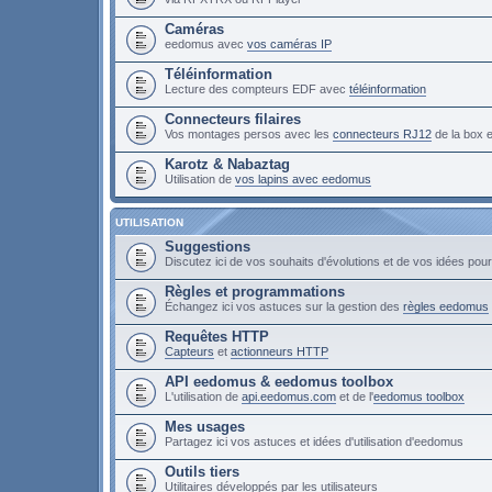
Caméras
eedomus avec
vos caméras IP
Téléinformation
Lecture des compteurs EDF avec
téléinformation
Connecteurs filaires
Vos montages persos avec les
connecteurs RJ12
de la box
Karotz & Nabaztag
Utilisation de
vos lapins avec eedomus
UTILISATION
Suggestions
Discutez ici de vos souhaits d'évolutions et de vos idées po
Règles et programmations
Échangez ici vos astuces sur la gestion des
règles eedomus
Requêtes HTTP
Capteurs
et
actionneurs HTTP
API eedomus & eedomus toolbox
L'utilisation de
api.eedomus.com
et de l'
eedomus toolbox
Mes usages
Partagez ici vos astuces et idées d'utilisation d'eedomus
Outils tiers
Utilitaires développés par les utilisateurs