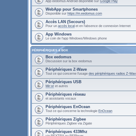
App eedomus Android disponible sur
Google Play
WebApp pour Smartphones
Disponible sur
https://m.eedomus.com
Accès LAN (Secours)
Pour un
accès local
et en l'absence de connexion Internet
App Windows
Le coin de l'app Windows/Windows phone
PÉRIPHÉRIQUES & BOX
Box eedomus
Discussion sur la box eedomus
Périphériques Z-Wave
Tout ce qui concerne l'usage
des périphériques radios Z-Wa
Périphériques USB
Mir:or
et autres
Périphériques réseau
et assistants vocaux
Périphériques EnOcean
Tout ce qui concerne la technologie
EnOcean
Périphériques Zigbee
Périphériques Zigbee via Zigate
Périphériques 433Mhz
via RFXTRX ou RFPlayer