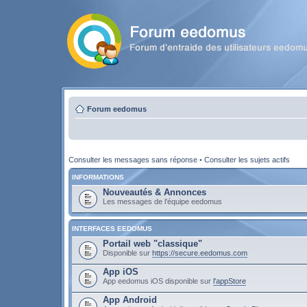
Forum eedomus
Consulter les messages sans réponse
•
Consulter les sujets actifs
INFORMATIONS
Nouveautés & Annonces
Les messages de l'équipe eedomus
INTERFACES EEDOMUS
Portail web "classique"
Disponible sur
https://secure.eedomus.com
App iOS
App eedomus iOS disponible sur
l'appStore
App Android