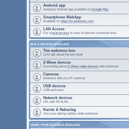
Android app
eedomus Android app available on
Google Play
Smartphone WebApp
Available on
https://m.eedomus.com
LAN Access
For a
local access
in case of internet connexion loss
BOX & DEVICES (ENGLISH)
The eedomus box
Let's talk about the box itself
Z-Wave devices
Everything about
Z-Wave radio devices
with eedomus
Cameras
eedomus with you IP cameras
USB devices
USB and more
Network devices
xPL with RFXLAN, ...
Karotz & Nabaztag
Use your talking rabbits whith eedomus
USING YOUR EEDOMUS (ENGLISH)