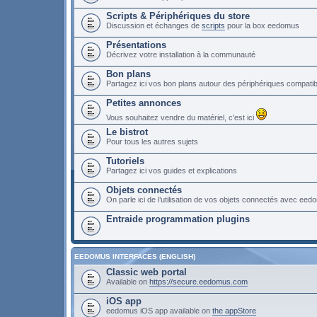
Scripts & Périphériques du store
Discussion et échanges de
scripts
pour la box eedomus
Présentations
Décrivez votre installation à la communauté
Bon plans
Partagez ici vos bon plans autour des périphériques compat
Petites annonces
Vous souhaitez vendre du matériel, c'est ici
Le bistrot
Pour tous les autres sujets
Tutoriels
Partagez ici vos guides et explications
Objets connectés
On parle ici de l’utilisation de vos objets connectés avec ee
Entraide programmation plugins
EEDOMUS INTERFACES (ENGLISH)
Classic web portal
Available on
https://secure.eedomus.com
iOS app
eedomus iOS app available on
the appStore