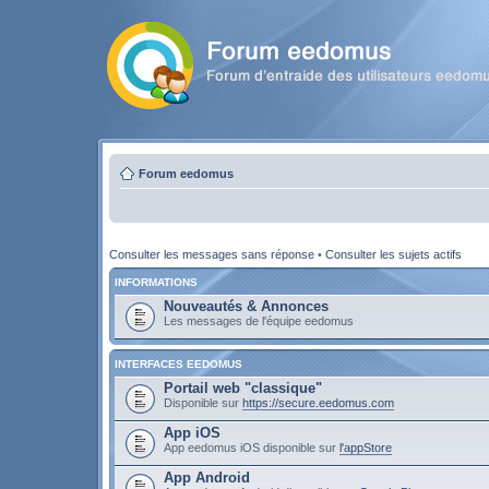
Forum eedomus
Consulter les messages sans réponse
•
Consulter les sujets actifs
INFORMATIONS
Nouveautés & Annonces
Les messages de l'équipe eedomus
INTERFACES EEDOMUS
Portail web "classique"
Disponible sur
https://secure.eedomus.com
App iOS
App eedomus iOS disponible sur
l'appStore
App Android