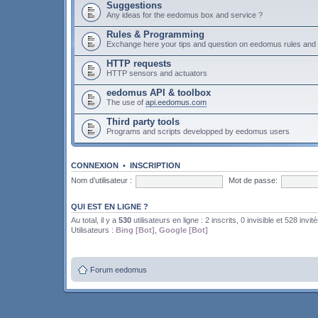
Suggestions
Any ideas for the eedomus box and service ?
Rules & Programming
Exchange here your tips and question on eedomus rules an
HTTP requests
HTTP sensors and actuators
eedomus API & toolbox
The use of
api.eedomus.com
Third party tools
Programs and scripts developped by eedomus users
CONNEXION
•
INSCRIPTION
Nom d’utilisateur :
Mot de passe:
QUI EST EN LIGNE ?
Au total, il y a
530
utilisateurs en ligne : 2 inscrits, 0 invisible et 528 invit
Utilisateurs :
Bing [Bot]
,
Google [Bot]
Forum eedomus