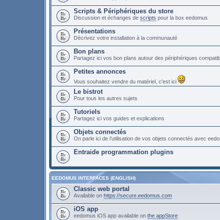
Scripts & Périphériques du store
Discussion et échanges de
scripts
pour la box eedomus
Présentations
Décrivez votre installation à la communauté
Bon plans
Partagez ici vos bon plans autour des périphériques compat
Petites annonces
Vous souhaitez vendre du matériel, c'est ici
Le bistrot
Pour tous les autres sujets
Tutoriels
Partagez ici vos guides et explications
Objets connectés
On parle ici de l’utilisation de vos objets connectés avec ee
Entraide programmation plugins
EEDOMUS INTERFACES (ENGLISH)
Classic web portal
Available on
https://secure.eedomus.com
iOS app
eedomus iOS app available on
the appStore