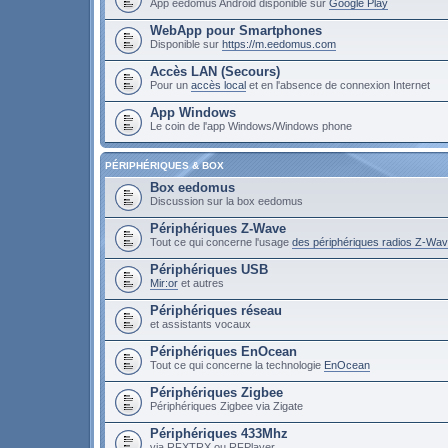
App eedomus Android disponible sur
Google Play
WebApp pour Smartphones
Disponible sur
https://m.eedomus.com
Accès LAN (Secours)
Pour un
accès local
et en l'absence de connexion Internet
App Windows
Le coin de l'app Windows/Windows phone
PÉRIPHÉRIQUES & BOX
Box eedomus
Discussion sur la box eedomus
Périphériques Z-Wave
Tout ce qui concerne l'usage
des périphériques radios Z-Wa
Périphériques USB
Mir:or
et autres
Périphériques réseau
et assistants vocaux
Périphériques EnOcean
Tout ce qui concerne la technologie
EnOcean
Périphériques Zigbee
Périphériques Zigbee via Zigate
Périphériques 433Mhz
via RFXTRX ou RFPlayer