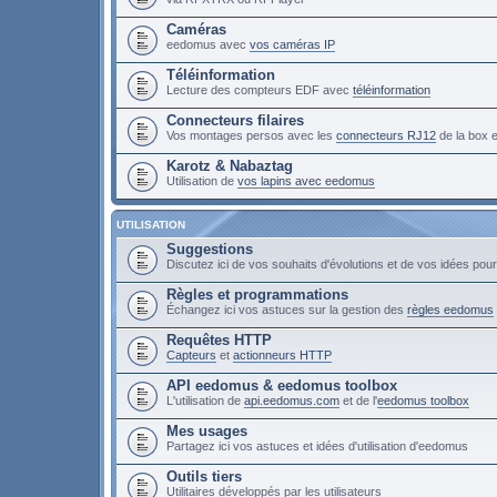
Caméras
eedomus avec
vos caméras IP
Téléinformation
Lecture des compteurs EDF avec
téléinformation
Connecteurs filaires
Vos montages persos avec les
connecteurs RJ12
de la box
Karotz & Nabaztag
Utilisation de
vos lapins avec eedomus
UTILISATION
Suggestions
Discutez ici de vos souhaits d'évolutions et de vos idées po
Règles et programmations
Échangez ici vos astuces sur la gestion des
règles eedomus
Requêtes HTTP
Capteurs
et
actionneurs HTTP
API eedomus & eedomus toolbox
L'utilisation de
api.eedomus.com
et de l'
eedomus toolbox
Mes usages
Partagez ici vos astuces et idées d'utilisation d'eedomus
Outils tiers
Utilitaires développés par les utilisateurs