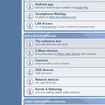
Android app
eedomus Android app available on
Google Play
Smartphone WebApp
Available on
https://m.eedomus.com
LAN Access
For a
local access
in case of internet connexion loss
BOX & DEVICES (ENGLISH)
The eedomus box
Let's talk about the box itself
Z-Wave devices
Everything about
Z-Wave radio devices
with eedomus
Cameras
eedomus with you IP cameras
USB devices
USB and more
Network devices
xPL with RFXLAN, ...
Karotz & Nabaztag
Use your talking rabbits whith eedomus
USING YOUR EEDOMUS (ENGLISH)