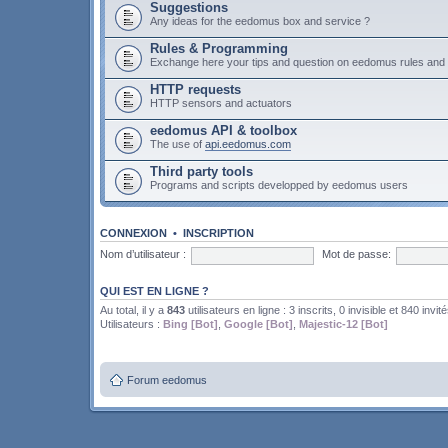
Suggestions
Any ideas for the eedomus box and service ?
Rules & Programming
Exchange here your tips and question on eedomus rules an
HTTP requests
HTTP sensors and actuators
eedomus API & toolbox
The use of
api.eedomus.com
Third party tools
Programs and scripts developped by eedomus users
CONNEXION
•
INSCRIPTION
Nom d’utilisateur :
Mot de passe:
QUI EST EN LIGNE ?
Au total, il y a
843
utilisateurs en ligne : 3 inscrits, 0 invisible et 840 invit
Utilisateurs :
Bing [Bot]
,
Google [Bot]
,
Majestic-12 [Bot]
Forum eedomus