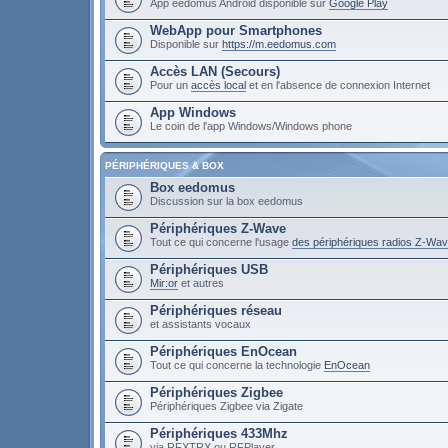
App eedomus Android disponible sur
Google Play
WebApp pour Smartphones
Disponible sur
https://m.eedomus.com
Accès LAN (Secours)
Pour un
accès local
et en l'absence de connexion Internet
App Windows
Le coin de l'app Windows/Windows phone
PÉRIPHÉRIQUES & BOX
Box eedomus
Discussion sur la box eedomus
Périphériques Z-Wave
Tout ce qui concerne l'usage
des périphériques radios Z-Wa
Périphériques USB
Mir:or
et autres
Périphériques réseau
et assistants vocaux
Périphériques EnOcean
Tout ce qui concerne la technologie
EnOcean
Périphériques Zigbee
Périphériques Zigbee via Zigate
Périphériques 433Mhz
via RFXTRX ou RFPlayer