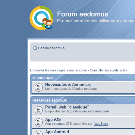
Forum eedomus
Consulter les messages sans réponse
•
Consulter les sujets actifs
INFORMATIONS
Nouveautés & Annonces
Les messages de l'équipe eedomus
INTERFACES EEDOMUS
Portail web "classique"
Disponible sur
https://secure.eedomus.com
App iOS
App eedomus iOS disponible sur
l'appStore
App Android