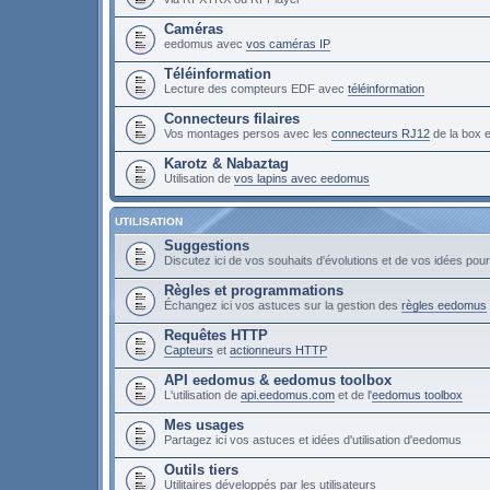
Caméras
eedomus avec
vos caméras IP
Téléinformation
Lecture des compteurs EDF avec
téléinformation
Connecteurs filaires
Vos montages persos avec les
connecteurs RJ12
de la box
Karotz & Nabaztag
Utilisation de
vos lapins avec eedomus
UTILISATION
Suggestions
Discutez ici de vos souhaits d'évolutions et de vos idées po
Règles et programmations
Échangez ici vos astuces sur la gestion des
règles eedomus
Requêtes HTTP
Capteurs
et
actionneurs HTTP
API eedomus & eedomus toolbox
L'utilisation de
api.eedomus.com
et de l'
eedomus toolbox
Mes usages
Partagez ici vos astuces et idées d'utilisation d'eedomus
Outils tiers
Utilitaires développés par les utilisateurs