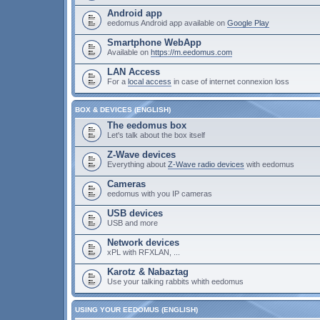
Android app
eedomus Android app available on
Google Play
Smartphone WebApp
Available on
https://m.eedomus.com
LAN Access
For a
local access
in case of internet connexion loss
BOX & DEVICES (ENGLISH)
The eedomus box
Let's talk about the box itself
Z-Wave devices
Everything about
Z-Wave radio devices
with eedomus
Cameras
eedomus with you IP cameras
USB devices
USB and more
Network devices
xPL with RFXLAN, ...
Karotz & Nabaztag
Use your talking rabbits whith eedomus
USING YOUR EEDOMUS (ENGLISH)