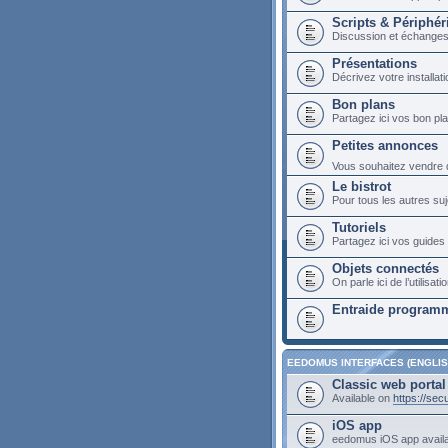
Scripts & Périphér
Discussion et échange
Présentations
Décrivez votre installa
Bon plans
Partagez ici vos bon p
Petites annonces
Vous souhaitez vendre du
Le bistrot
Pour tous les autres suj
Tutoriels
Partagez ici vos guides 
Objets connectés
On parle ici de l’utilis
Entraide programm
EEDOMUS INTERFACES (ENGLIS
Classic web portal
Available on
https://se
iOS app
eedomus iOS app avail