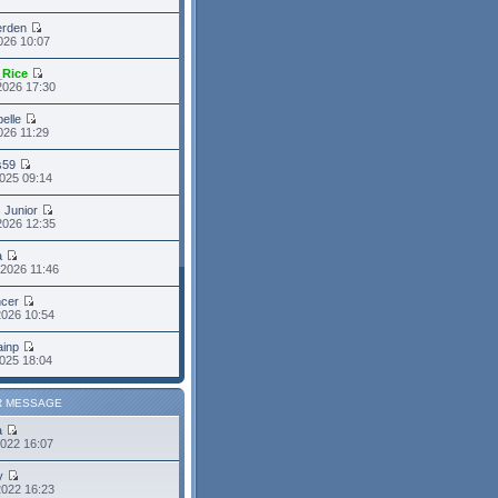
erden
2026 10:07
_Rice
2026 17:30
belle
2026 11:29
s59
025 09:14
s Junior
2026 12:35
a
2026 11:46
cer
2026 10:54
ainp
025 18:04
R MESSAGE
a
2022 16:07
y
2022 16:23