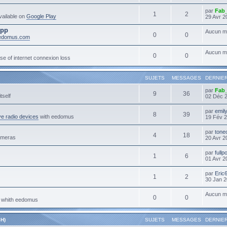
par
Fab
1
2
ailable on
Google Play
29 Avr 2
App
Aucun m
0
0
eedomus.com
Aucun m
0
0
se of internet connexion loss
SUJETS
MESSAGES
DERNIE
par
Fab
9
36
tself
02 Déc 
par
emil
8
39
e radio devices
with eedomus
19 Fév 2
par
tone
4
18
ameras
20 Avr 2
par
full
1
6
01 Avr 2
par
Eric
1
2
30 Jan 2
Aucun m
0
0
s whith eedomus
H)
SUJETS
MESSAGES
DERNIE