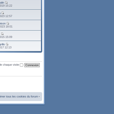
alin
2019 15:22
a
2023 12:57
oison
2023 18:01
o
2015 15:09
rillo
2017 12:13
de chaque visite
imer tous les cookies du forum
•