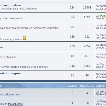
iques du store
par
mist
524
12661
s de
scripts
pour la box eedomus
31 Juil 
par
Fab
304
1724
tion à la communauté
06 Août 
par
mira
78
811
lans autour des périphériques compatibles eedomus
28 Juil 
par
Chri
240
931
09 Oct 2
 matériel, c'est ici
par
Bori
275
2659
ets
06 Août 
par
Lisk
48
451
et explications
30 Mars 
par
Spen
242
2989
ation de vos objets connectés avec eedomus
13 Juin 
ation plugins
par
Sylv
25
46
26 Oct 2
H)
SUJETS
MESSAGES
DERNIE
par
Hori
2
4
cure.eedomus.com
18 Fév 
par
Vink
4
18
able on
the appStore
23 Déc 