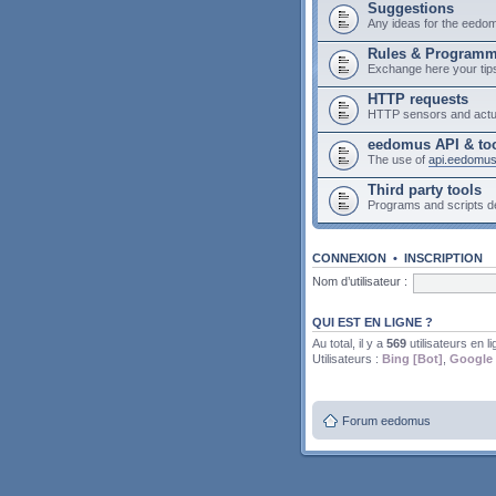
Suggestions
Any ideas for the eedo
Rules & Program
Exchange here your tip
HTTP requests
HTTP sensors and actu
eedomus API & to
The use of
api.eedomu
Third party tools
Programs and scripts 
CONNEXION
•
INSCRIPTION
Nom d’utilisateur :
QUI EST EN LIGNE ?
Au total, il y a
569
utilisateurs en li
Utilisateurs :
Bing [Bot]
,
Google 
Forum eedomus