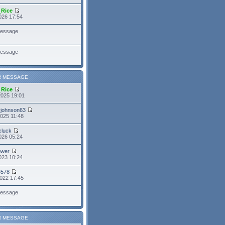
_Rice
026 17:54
essage
essage
R MESSAGE
_Rice
2025 19:01
yjohnson63
025 11:48
cluck
026 05:24
power
023 10:24
6578
022 17:45
essage
R MESSAGE