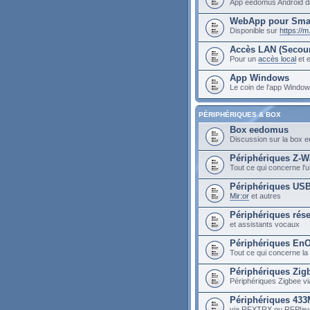
App eedomus Android di
WebApp pour Sma
Disponible sur
https://
Accès LAN (Secou
Pour un
accès local
et e
App Windows
Le coin de l'app Wind
PÉRIPHÉRIQUES & BOX
Box eedomus
Discussion sur la box
Périphériques Z-W
Tout ce qui concerne l
Périphériques US
Mir:or
et autres
Périphériques rés
et assistants vocaux
Périphériques En
Tout ce qui concerne la
Périphériques Zig
Périphériques Zigbee vi
Périphériques 43
via RFXTRX ou RFPlay