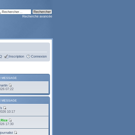
Recherche avancée
Q
Inscription
Connexion
R MESSAGE
martin
2026 07:22
R MESSAGE
Ts
2026 10:17
_Rice
2026 17:30
journalist