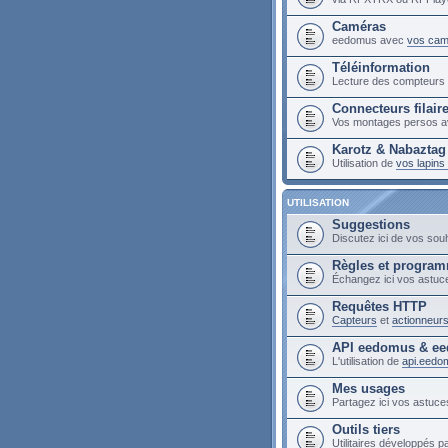
Caméras
eedomus avec
vos cam
Téléinformation
Lecture des compteur
Connecteurs filair
Vos montages persos a
Karotz & Nabaztag
Utilisation de
vos lapin
UTILISATION
Suggestions
Discutez ici de vos sou
Règles et progra
Échangez ici vos astuc
Requêtes HTTP
Capteurs
et
actionneur
API eedomus & ee
L'utilisation de
api.eedo
Mes usages
Partagez ici vos astuces
Outils tiers
Utilitaires développés pa