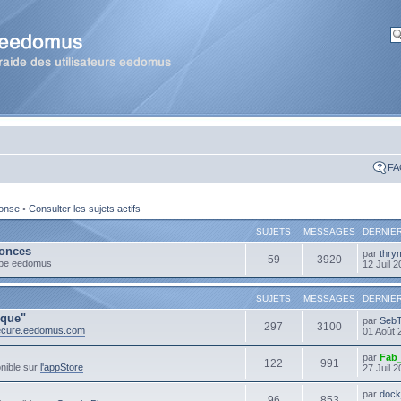
FA
ponse
•
Consulter les sujets actifs
SUJETS
MESSAGES
DERNIE
onces
par
thry
59
3920
ipe eedomus
12 Juil 
SUJETS
MESSAGES
DERNIE
ique"
par
Seb
297
3100
secure.eedomus.com
01 Août 
par
Fab
122
991
nible sur
l'appStore
27 Juil 
par
dock
96
853