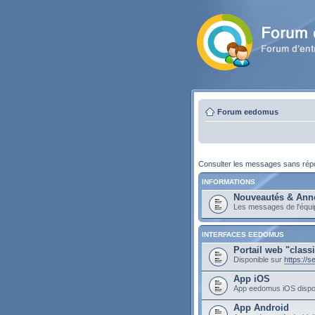
Forum eedomus
Consulter les messages sans ré
INFORMATIONS
Nouveautés & Ann
Les messages de l'équ
INTERFACES EEDOMUS
Portail web "class
Disponible sur
https://
App iOS
App eedomus iOS dispo
App Android