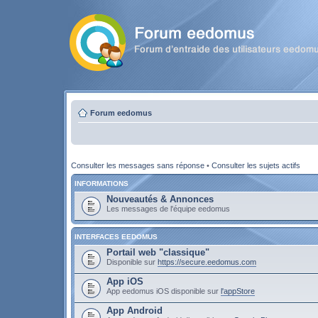
Forum eedomus
Consulter les messages sans réponse
•
Consulter les sujets actifs
INFORMATIONS
Nouveautés & Annonces
Les messages de l'équipe eedomus
INTERFACES EEDOMUS
Portail web "classique"
Disponible sur
https://secure.eedomus.com
App iOS
App eedomus iOS disponible sur
l'appStore
App Android