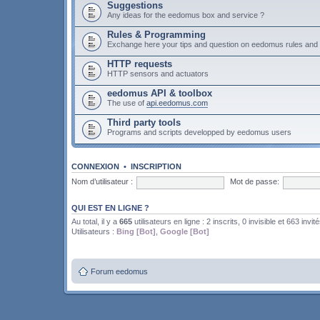
Suggestions
Any ideas for the eedomus box and service ?
Rules & Programming
Exchange here your tips and question on eedomus rules an
HTTP requests
HTTP sensors and actuators
eedomus API & toolbox
The use of
api.eedomus.com
Third party tools
Programs and scripts developped by eedomus users
CONNEXION
•
INSCRIPTION
Nom d’utilisateur :
Mot de passe:
QUI EST EN LIGNE ?
Au total, il y a
665
utilisateurs en ligne : 2 inscrits, 0 invisible et 663 invit
Utilisateurs :
Bing [Bot]
,
Google [Bot]
Forum eedomus