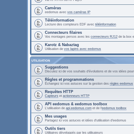
Caméras
eedomus avec
vos caméras IP
Téléinformation
Lecture des compteurs EDF avec
téléinformation
Connecteurs filaires
Vos montages persos avec les
connecteurs RJ12
de la box
Karotz & Nabaztag
Utilisation de
vos lapins avec eedomus
UTILISATION
Suggestions
Discutez ici de vos souhaits d'évolutions et de vos idées po
Règles et programmations
Échangez ici vos astuces sur la gestion des
règles eedomus
Requêtes HTTP
Capteurs
et
actionneurs HTTP
API eedomus & eedomus toolbox
L'utilisation de
api.eedomus.com
et de l'
eedomus toolbox
Mes usages
Partagez ici vos astuces et idées d'utilisation d'eedomus
Outils tiers
Utilitaires développés par les utilisateurs