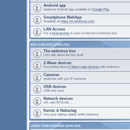
Android app
eedomus Android app available on
Google Play
Smartphone WebApp
Available on
https://m.eedomus.com
LAN Access
For a
local access
in case of internet connexion loss
BOX & DEVICES (ENGLISH)
The eedomus box
Let's talk about the box itself
Z-Wave devices
Everything about
Z-Wave radio devices
with eedomus
Cameras
eedomus with you IP cameras
USB devices
USB and more
Network devices
xPL with RFXLAN, ...
Karotz & Nabaztag
Use your talking rabbits whith eedomus
USING YOUR EEDOMUS (ENGLISH)