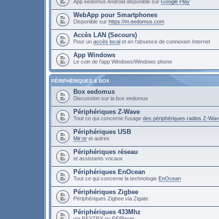
App eedomus Android disponible sur
Google Play
WebApp pour Smartphones
Disponible sur
https://m.eedomus.com
Accès LAN (Secours)
Pour un
accès local
et en l'absence de connexion Internet
App Windows
Le coin de l'app Windows/Windows phone
PÉRIPHÉRIQUES & BOX
Box eedomus
Discussion sur la box eedomus
Périphériques Z-Wave
Tout ce qui concerne l'usage
des périphériques radios Z-Wa
Périphériques USB
Mir:or
et autres
Périphériques réseau
et assistants vocaux
Périphériques EnOcean
Tout ce qui concerne la technologie
EnOcean
Périphériques Zigbee
Périphériques Zigbee via Zigate
Périphériques 433Mhz
via RFXTRX ou RFPlayer