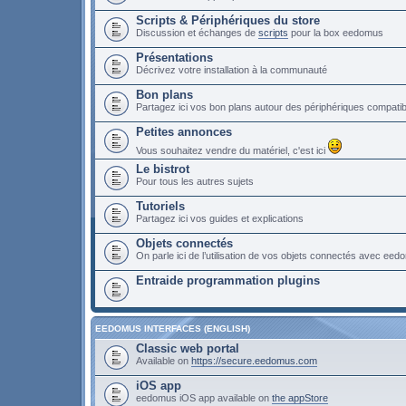
Scripts & Périphériques du store
Discussion et échanges de
scripts
pour la box eedomus
Présentations
Décrivez votre installation à la communauté
Bon plans
Partagez ici vos bon plans autour des périphériques compat
Petites annonces
Vous souhaitez vendre du matériel, c'est ici
Le bistrot
Pour tous les autres sujets
Tutoriels
Partagez ici vos guides et explications
Objets connectés
On parle ici de l’utilisation de vos objets connectés avec ee
Entraide programmation plugins
EEDOMUS INTERFACES (ENGLISH)
Classic web portal
Available on
https://secure.eedomus.com
iOS app
eedomus iOS app available on
the appStore