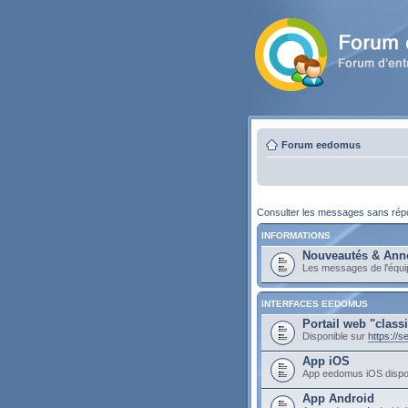
Forum eedomus
Consulter les messages sans ré
INFORMATIONS
Nouveautés & Ann
Les messages de l'équ
INTERFACES EEDOMUS
Portail web "class
Disponible sur
https://
App iOS
App eedomus iOS dispo
App Android