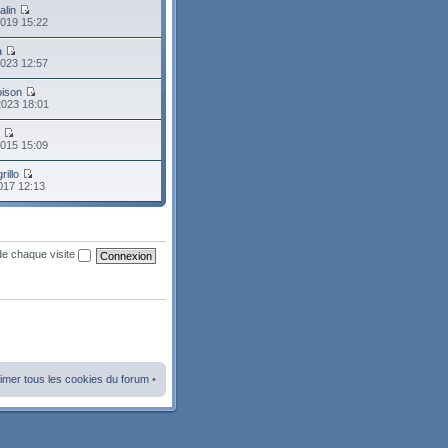
alin
2019 15:22
a
2023 12:57
oison
2023 18:01
o
2015 15:09
rillo
2017 12:13
de chaque visite
imer tous les cookies du forum
•