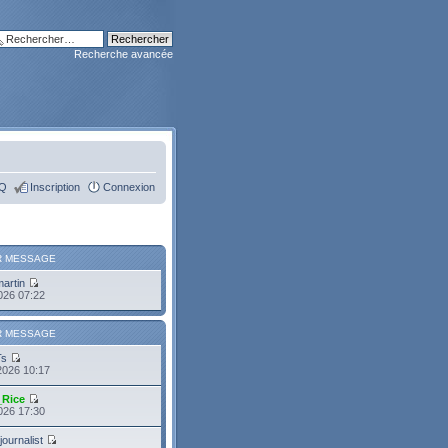
Recherche avancée
Q
Inscription
Connexion
R MESSAGE
martin
2026 07:22
R MESSAGE
Ts
2026 10:17
_Rice
2026 17:30
journalist