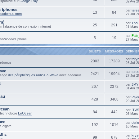
sponible sur
Google Play
02 Avr 2
rtphones
par
tere
13
84
m.eedomus.com
27 Juil 
rs)
par
Tho
25
291
n l'absence de connexion Internet
21 Mars
par
Fab
5
19
ows/Windows phone
27 Mars
SUJETS
MESSAGES
DERNIE
par
thry
2003
17289
 eedomus
26 Juil 
ave
par
tere
2421
19994
'usage
des périphériques radios Z-Wave
avec eedomus
27 Juil 
B
par
JMY
267
2372
01 Avr 2
eau
par
Paje
428
3468
29 Juil 
Ocean
par
ITW
84
442
 technologie
EnOcean
03 Mars
bee
par
derl
192
1016
a Zigate
16 Mars
3Mhz
par
krys
99
678
er
31 Mai 2