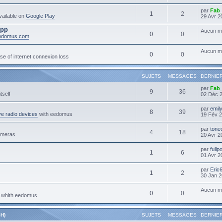
par
Fab
1
2
ailable on
Google Play
29 Avr 2
App
Aucun m
0
0
eedomus.com
Aucun m
0
0
se of internet connexion loss
SUJETS
MESSAGES
DERNIE
par
Fab
9
36
tself
02 Déc 
par
emil
8
39
e radio devices
with eedomus
19 Fév 2
par
tone
4
18
ameras
20 Avr 2
par
full
1
6
01 Avr 2
par
Eric
1
2
30 Jan 2
Aucun m
0
0
s whith eedomus
H)
SUJETS
MESSAGES
DERNIE