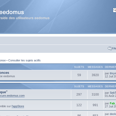
FA
ponse
•
Consulter les sujets actifs
SUJETS
MESSAGES
DERNIE
onces
par
thry
59
3920
ipe eedomus
12 Juil 
SUJETS
MESSAGES
DERNIE
ique"
par
Seb
297
3100
secure.eedomus.com
01 Août 
par
Fab
122
991
nible sur
l'appStore
27 Juil 
par
dock
96
853