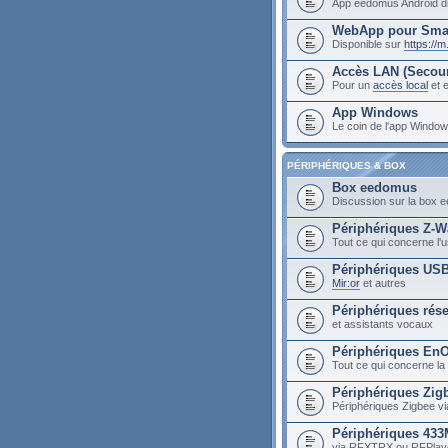
App eedomus Android di
WebApp pour Sma
Disponible sur
https://
Accès LAN (Secou
Pour un
accès local
et e
App Windows
Le coin de l'app Wind
PÉRIPHÉRIQUES & BOX
Box eedomus
Discussion sur la box
Périphériques Z-W
Tout ce qui concerne l
Périphériques US
Mir:or
et autres
Périphériques rés
et assistants vocaux
Périphériques En
Tout ce qui concerne la
Périphériques Zig
Périphériques Zigbee vi
Périphériques 43
via RFXTRX ou RFPlay