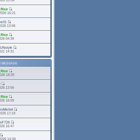
_Rice
2026 16:21
me31
2026 13:06
_Rice
2026 04:39
FUNstyle
021 14:31
R MESSAGE
_Rice
026 18:25
0
026 13:56
_Rice
026 16:09
roMichel
2026 17:19
asF726
2026 16:47
2026 14:34