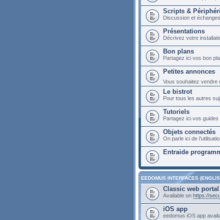
Scripts & Périphér
Discussion et échange
Présentations
Décrivez votre installa
Bon plans
Partagez ici vos bon p
Petites annonces
Vous souhaitez vendre du
Le bistrot
Pour tous les autres suj
Tutoriels
Partagez ici vos guides 
Objets connectés
On parle ici de l’utilis
Entraide programm
EEDOMUS INTERFACES (ENGLIS
Classic web portal
Available on
https://se
iOS app
eedomus iOS app avail