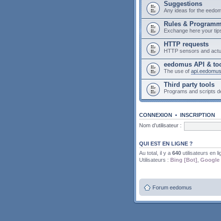
Suggestions
Any ideas for the eedo
Rules & Program
Exchange here your tip
HTTP requests
HTTP sensors and actu
eedomus API & to
The use of
api.eedomu
Third party tools
Programs and scripts 
CONNEXION
•
INSCRIPTION
Nom d’utilisateur :
QUI EST EN LIGNE ?
Au total, il y a
640
utilisateurs en li
Utilisateurs :
Bing [Bot]
,
Google 
Forum eedomus