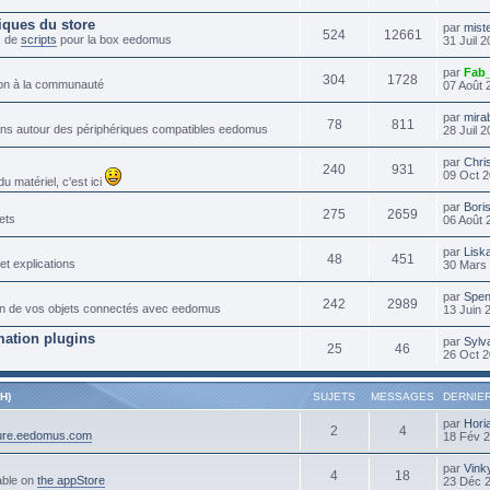
iques du store
par
mist
524
12661
s de
scripts
pour la box eedomus
31 Juil 
par
Fab
304
1728
tion à la communauté
07 Août 
par
mira
78
811
lans autour des périphériques compatibles eedomus
28 Juil 
par
Chri
240
931
09 Oct 2
 matériel, c'est ici
par
Bori
275
2659
ets
06 Août 
par
Lisk
48
451
et explications
30 Mars 
par
Spen
242
2989
ation de vos objets connectés avec eedomus
13 Juin 
ation plugins
par
Sylv
25
46
26 Oct 2
H)
SUJETS
MESSAGES
DERNIE
par
Hori
2
4
cure.eedomus.com
18 Fév 
par
Vink
4
18
able on
the appStore
23 Déc 