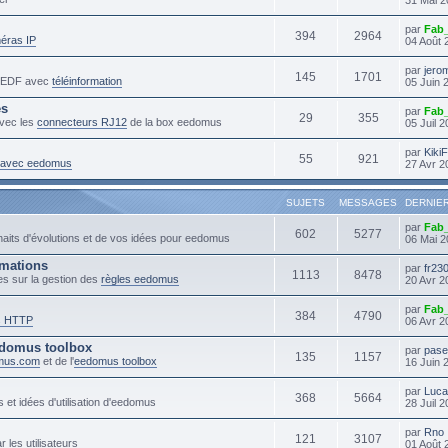
par
Fab
394
2964
éras IP
04 Août 
par
jero
145
1701
s EDF avec
téléinformation
05 Juin 
es
par
Fab
29
355
vec les
connecteurs RJ12
de la box eedomus
05 Juil 
par
Kiki
55
921
s avec eedomus
27 Avr 2
SUJETS
MESSAGES
DERNIE
par
Fab
602
5277
haits d'évolutions et de vos idées pour eedomus
06 Mai 2
mmations
par
fr23
1113
8478
es sur la gestion des
règles eedomus
20 Avr 2
par
Fab
384
4790
s HTTP
06 Avr 2
domus toolbox
par
pase
135
1157
mus.com
et de l'
eedomus toolbox
16 Juin 
par
Luc
368
5664
 et idées d'utilisation d'eedomus
28 Juil 
par
Rno
121
3107
r les utilisateurs
01 Août 