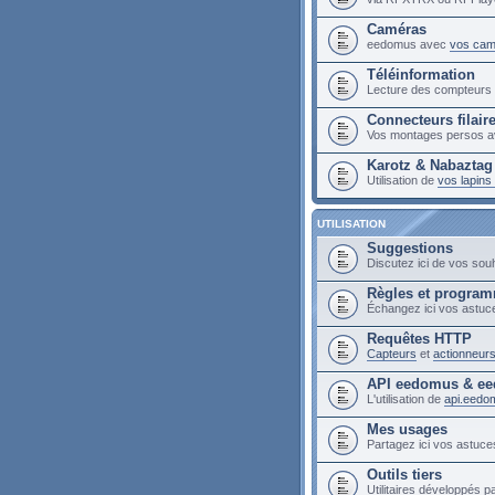
Caméras
eedomus avec
vos cam
Téléinformation
Lecture des compteur
Connecteurs filair
Vos montages persos a
Karotz & Nabaztag
Utilisation de
vos lapin
UTILISATION
Suggestions
Discutez ici de vos sou
Règles et progra
Échangez ici vos astuc
Requêtes HTTP
Capteurs
et
actionneur
API eedomus & ee
L'utilisation de
api.eedo
Mes usages
Partagez ici vos astuces
Outils tiers
Utilitaires développés pa