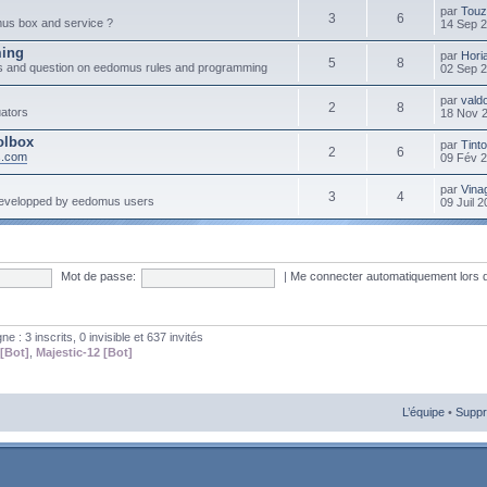
par
Touz
3
6
mus box and service ?
14 Sep 
ming
par
Hori
5
8
s and question on eedomus rules and programming
02 Sep 
par
vald
2
8
ators
18 Nov 
olbox
par
Tint
2
6
s.com
09 Fév 
par
Vinag
3
4
developped by eedomus users
09 Juil 
Mot de passe:
|
Me connecter automatiquement lors 
gne : 3 inscrits, 0 invisible et 637 invités
[Bot]
,
Majestic-12 [Bot]
L’équipe
•
Suppr