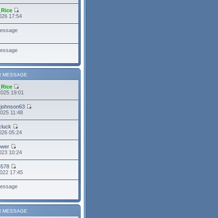
_Rice
026 17:54
essage
essage
R MESSAGE
_Rice
2025 19:01
yjohnson63
025 11:48
cluck
026 05:24
power
023 10:24
6578
022 17:45
essage
R MESSAGE