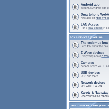
Android app
eedomus Android app av
Smartphone Web
Available on
https://m.
LAN Access
For a
local access
in ca
BOX & DEVICES (ENGLISH)
The eedomus box
Let's talk about the box i
Z-Wave devices
Everything about
Z-Wav
Cameras
eedomus with you IP c
USB devices
USB and more
Network devices
xPL with RFXLAN, ...
Karotz & Nabaztag
Use your talking rabbit
USING YOUR EEDOMUS (ENGLIS