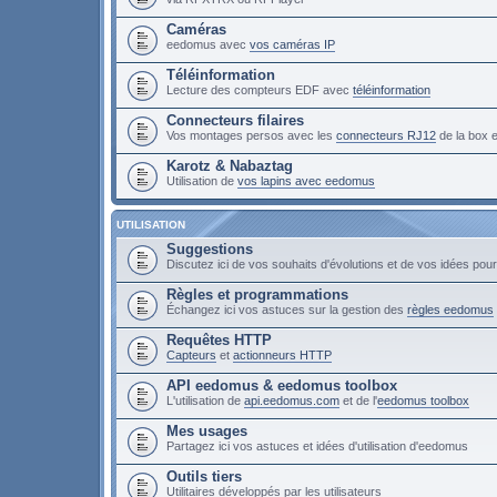
Caméras
eedomus avec
vos caméras IP
Téléinformation
Lecture des compteurs EDF avec
téléinformation
Connecteurs filaires
Vos montages persos avec les
connecteurs RJ12
de la box
Karotz & Nabaztag
Utilisation de
vos lapins avec eedomus
UTILISATION
Suggestions
Discutez ici de vos souhaits d'évolutions et de vos idées po
Règles et programmations
Échangez ici vos astuces sur la gestion des
règles eedomus
Requêtes HTTP
Capteurs
et
actionneurs HTTP
API eedomus & eedomus toolbox
L'utilisation de
api.eedomus.com
et de l'
eedomus toolbox
Mes usages
Partagez ici vos astuces et idées d'utilisation d'eedomus
Outils tiers
Utilitaires développés par les utilisateurs