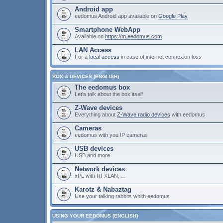
Android app
eedomus Android app available on
Google Play
Smartphone WebApp
Available on
https://m.eedomus.com
LAN Access
For a
local access
in case of internet connexion loss
BOX & DEVICES (ENGLISH)
The eedomus box
Let's talk about the box itself
Z-Wave devices
Everything about
Z-Wave radio devices
with eedomus
Cameras
eedomus with you IP cameras
USB devices
USB and more
Network devices
xPL with RFXLAN, ...
Karotz & Nabaztag
Use your talking rabbits whith eedomus
USING YOUR EEDOMUS (ENGLISH)