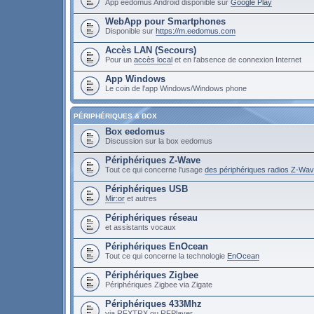
App eedomus Android disponible sur
Google Play
WebApp pour Smartphones
Disponible sur
https://m.eedomus.com
Accès LAN (Secours)
Pour un
accès local
et en l'absence de connexion Internet
App Windows
Le coin de l'app Windows/Windows phone
PÉRIPHÉRIQUES & BOX
Box eedomus
Discussion sur la box eedomus
Périphériques Z-Wave
Tout ce qui concerne l'usage
des périphériques radios Z-Wa
Périphériques USB
Mir:or
et autres
Périphériques réseau
et assistants vocaux
Périphériques EnOcean
Tout ce qui concerne la technologie
EnOcean
Périphériques Zigbee
Périphériques Zigbee via Zigate
Périphériques 433Mhz
via RFXTRX ou RFPlayer