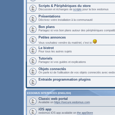
Scripts & Périphériques du store
Discussion et échanges de
scripts
pour la box eedomus
Présentations
Décrivez votre installation à la communauté
Bon plans
Partagez ici vos bon plans autour des périphériques compat
Petites annonces
Vous souhaitez vendre du matériel, c'est ici
Le bistrot
Pour tous les autres sujets
Tutoriels
Partagez ici vos guides et explications
Objets connectés
On parle ici de l’utilisation de vos objets connectés avec ee
Entraide programmation plugins
EEDOMUS INTERFACES (ENGLISH)
Classic web portal
Available on
https://secure.eedomus.com
iOS app
eedomus iOS app available on
the appStore