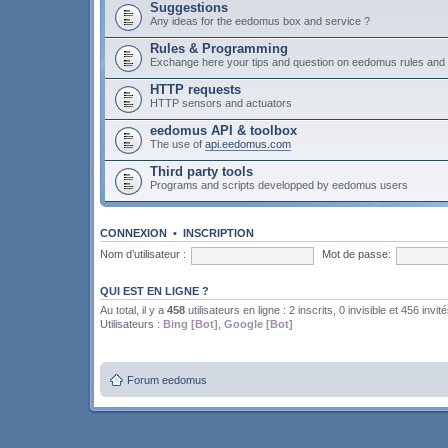
Suggestions
Any ideas for the eedomus box and service ?
Rules & Programming
Exchange here your tips and question on eedomus rules an
HTTP requests
HTTP sensors and actuators
eedomus API & toolbox
The use of
api.eedomus.com
Third party tools
Programs and scripts developped by eedomus users
CONNEXION
•
INSCRIPTION
Nom d’utilisateur :
Mot de passe:
QUI EST EN LIGNE ?
Au total, il y a
458
utilisateurs en ligne : 2 inscrits, 0 invisible et 456 invit
Utilisateurs :
Bing [Bot]
,
Google [Bot]
Forum eedomus