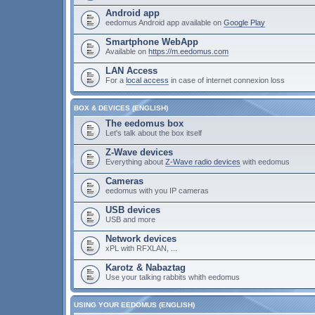
Android app
eedomus Android app available on
Google Play
Smartphone WebApp
Available on
https://m.eedomus.com
LAN Access
For a
local access
in case of internet connexion loss
BOX & DEVICES (ENGLISH)
The eedomus box
Let's talk about the box itself
Z-Wave devices
Everything about
Z-Wave radio devices
with eedomus
Cameras
eedomus with you IP cameras
USB devices
USB and more
Network devices
xPL with RFXLAN, ...
Karotz & Nabaztag
Use your talking rabbits whith eedomus
USING YOUR EEDOMUS (ENGLISH)