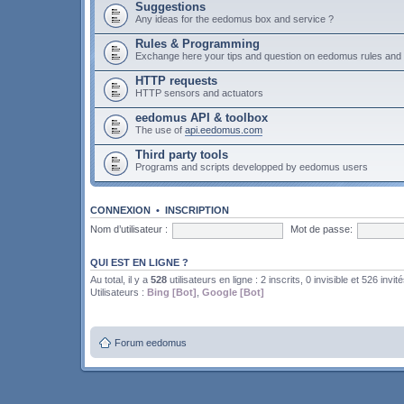
Suggestions
Any ideas for the eedomus box and service ?
Rules & Programming
Exchange here your tips and question on eedomus rules an
HTTP requests
HTTP sensors and actuators
eedomus API & toolbox
The use of
api.eedomus.com
Third party tools
Programs and scripts developped by eedomus users
CONNEXION
•
INSCRIPTION
Nom d’utilisateur :
Mot de passe:
QUI EST EN LIGNE ?
Au total, il y a
528
utilisateurs en ligne : 2 inscrits, 0 invisible et 526 invit
Utilisateurs :
Bing [Bot]
,
Google [Bot]
Forum eedomus