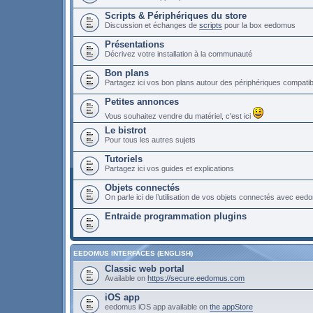
Scripts & Périphériques du store
Discussion et échanges de
scripts
pour la box eedomus
Présentations
Décrivez votre installation à la communauté
Bon plans
Partagez ici vos bon plans autour des périphériques compat
Petites annonces
Vous souhaitez vendre du matériel, c'est ici
Le bistrot
Pour tous les autres sujets
Tutoriels
Partagez ici vos guides et explications
Objets connectés
On parle ici de l’utilisation de vos objets connectés avec ee
Entraide programmation plugins
EEDOMUS INTERFACES (ENGLISH)
Classic web portal
Available on
https://secure.eedomus.com
iOS app
eedomus iOS app available on
the appStore