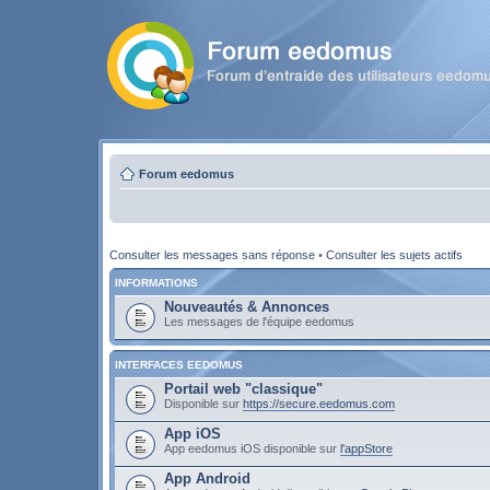
Forum eedomus
Consulter les messages sans réponse
•
Consulter les sujets actifs
INFORMATIONS
Nouveautés & Annonces
Les messages de l'équipe eedomus
INTERFACES EEDOMUS
Portail web "classique"
Disponible sur
https://secure.eedomus.com
App iOS
App eedomus iOS disponible sur
l'appStore
App Android