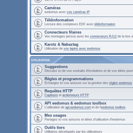
Caméras
eedomus avec
vos caméras IP
Téléinformation
Lecture des compteurs EDF avec
téléinformation
Connecteurs filaires
Vos montages persos avec les
connecteurs RJ12
de la box
Karotz & Nabaztag
Utilisation de
vos lapins avec eedomus
UTILISATION
Suggestions
Discutez ici de vos souhaits d'évolutions et de vos idées po
Règles et programmations
Échangez ici vos astuces sur la gestion des
règles eedomus
Requêtes HTTP
Capteurs
et
actionneurs HTTP
API eedomus & eedomus toolbox
L'utilisation de
api.eedomus.com
et de l'
eedomus toolbox
Mes usages
Partagez ici vos astuces et idées d'utilisation d'eedomus
Outils tiers
Utilitaires développés par les utilisateurs