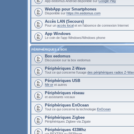
App eedomus Android disponible sur
Google Play
WebApp pour Smartphones
Disponible sur
https://m.eedomus.com
Accès LAN (Secours)
Pour un
accès local
et en l'absence de connexion Internet
App Windows
Le coin de l'app Windows/Windows phone
PÉRIPHÉRIQUES & BOX
Box eedomus
Discussion sur la box eedomus
Périphériques Z-Wave
Tout ce qui concerne l'usage
des périphériques radios Z-Wa
Périphériques USB
Mir:or
et autres
Périphériques réseau
et assistants vocaux
Périphériques EnOcean
Tout ce qui concerne la technologie
EnOcean
Périphériques Zigbee
Périphériques Zigbee via Zigate
Périphériques 433Mhz
via RFXTRX ou RFPlayer