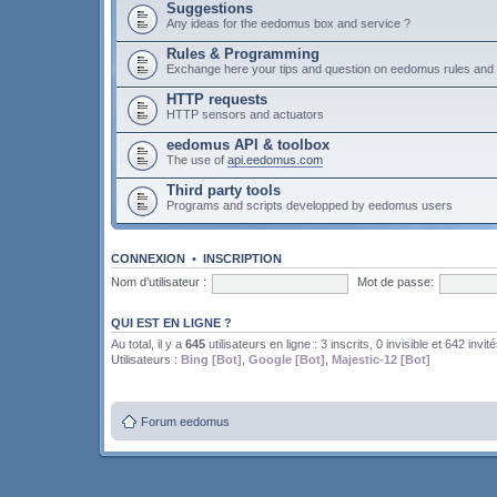
Suggestions
Any ideas for the eedomus box and service ?
Rules & Programming
Exchange here your tips and question on eedomus rules an
HTTP requests
HTTP sensors and actuators
eedomus API & toolbox
The use of
api.eedomus.com
Third party tools
Programs and scripts developped by eedomus users
CONNEXION
•
INSCRIPTION
Nom d’utilisateur :
Mot de passe:
QUI EST EN LIGNE ?
Au total, il y a
645
utilisateurs en ligne : 3 inscrits, 0 invisible et 642 invit
Utilisateurs :
Bing [Bot]
,
Google [Bot]
,
Majestic-12 [Bot]
Forum eedomus