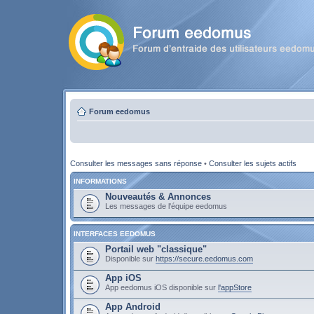
Forum eedomus
Consulter les messages sans réponse
•
Consulter les sujets actifs
INFORMATIONS
Nouveautés & Annonces
Les messages de l'équipe eedomus
INTERFACES EEDOMUS
Portail web "classique"
Disponible sur
https://secure.eedomus.com
App iOS
App eedomus iOS disponible sur
l'appStore
App Android