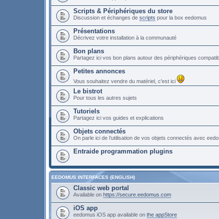
Scripts & Périphériques du store
Discussion et échanges de
scripts
pour la box eedomus
Présentations
Décrivez votre installation à la communauté
Bon plans
Partagez ici vos bon plans autour des périphériques compat
Petites annonces
Vous souhaitez vendre du matériel, c'est ici
Le bistrot
Pour tous les autres sujets
Tutoriels
Partagez ici vos guides et explications
Objets connectés
On parle ici de l’utilisation de vos objets connectés avec ee
Entraide programmation plugins
EEDOMUS INTERFACES (ENGLISH)
Classic web portal
Available on
https://secure.eedomus.com
iOS app
eedomus iOS app available on
the appStore