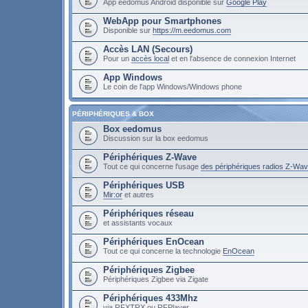
App eedomus Android disponible sur
Google Play
WebApp pour Smartphones
Disponible sur
https://m.eedomus.com
Accès LAN (Secours)
Pour un
accès local
et en l'absence de connexion Internet
App Windows
Le coin de l'app Windows/Windows phone
PÉRIPHÉRIQUES & BOX
Box eedomus
Discussion sur la box eedomus
Périphériques Z-Wave
Tout ce qui concerne l'usage
des périphériques radios Z-Wa
Périphériques USB
Mir:or
et autres
Périphériques réseau
et assistants vocaux
Périphériques EnOcean
Tout ce qui concerne la technologie
EnOcean
Périphériques Zigbee
Périphériques Zigbee via Zigate
Périphériques 433Mhz
via RFXTRX ou RFPlayer