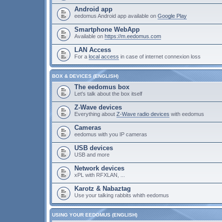
Android app
eedomus Android app available on
Google Play
Smartphone WebApp
Available on
https://m.eedomus.com
LAN Access
For a
local access
in case of internet connexion loss
BOX & DEVICES (ENGLISH)
The eedomus box
Let's talk about the box itself
Z-Wave devices
Everything about
Z-Wave radio devices
with eedomus
Cameras
eedomus with you IP cameras
USB devices
USB and more
Network devices
xPL with RFXLAN, ...
Karotz & Nabaztag
Use your talking rabbits whith eedomus
USING YOUR EEDOMUS (ENGLISH)