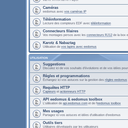
Caméras
eedomus avec
vos caméras IP
Téléinformation
Lecture des compteurs EDF avec
téléinformation
Connecteurs filaires
Vos montages persos avec les
connecteurs RJ12
de la box
Karotz & Nabaztag
Utilisation de
vos lapins avec eedomus
UTILISATION
Suggestions
Discutez ici de vos souhaits d'évolutions et de vos idées po
Règles et programmations
Échangez ici vos astuces sur la gestion des
règles eedomus
Requêtes HTTP
Capteurs
et
actionneurs HTTP
API eedomus & eedomus toolbox
L'utilisation de
api.eedomus.com
et de l'
eedomus toolbox
Mes usages
Partagez ici vos astuces et idées d'utilisation d'eedomus
Outils tiers
Utilitaires développés par les utilisateurs