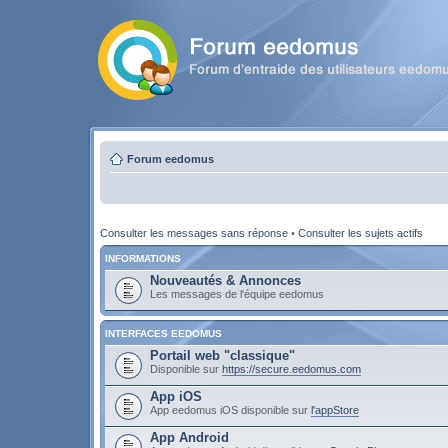
Forum eedomus
Consulter les messages sans réponse
•
Consulter les sujets actifs
INFORMATIONS
Nouveautés & Annonces
Les messages de l'équipe eedomus
INTERFACES EEDOMUS
Portail web "classique"
Disponible sur
https://secure.eedomus.com
App iOS
App eedomus iOS disponible sur
l'appStore
App Android