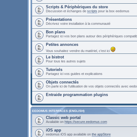
Scripts & Périphériques du store
Discussion et échanges de
scripts
pour la box eedomus
Présentations
Décrivez votre installation à la communauté
Bon plans
Partagez ici vos bon plans autour des périphériques compat
Petites annonces
Vous souhaitez vendre du matériel, c'est ici
Le bistrot
Pour tous les autres sujets
Tutoriels
Partagez ici vos guides et explications
Objets connectés
On parle ici de l’utilisation de vos objets connectés avec ee
Entraide programmation plugins
EEDOMUS INTERFACES (ENGLISH)
Classic web portal
Available on
https://secure.eedomus.com
iOS app
eedomus iOS app available on
the appStore