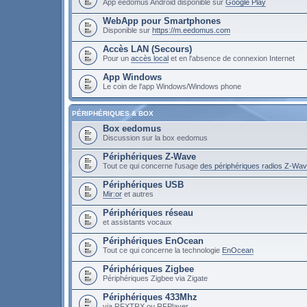
App eedomus Android disponible sur
Google Play
WebApp pour Smartphones
Disponible sur
https://m.eedomus.com
Accès LAN (Secours)
Pour un
accès local
et en l'absence de connexion Internet
App Windows
Le coin de l'app Windows/Windows phone
PÉRIPHÉRIQUES & BOX
Box eedomus
Discussion sur la box eedomus
Périphériques Z-Wave
Tout ce qui concerne l'usage
des périphériques radios Z-Wa
Périphériques USB
Mir:or
et autres
Périphériques réseau
et assistants vocaux
Périphériques EnOcean
Tout ce qui concerne la technologie
EnOcean
Périphériques Zigbee
Périphériques Zigbee via Zigate
Périphériques 433Mhz
via RFXTRX ou RFPlayer