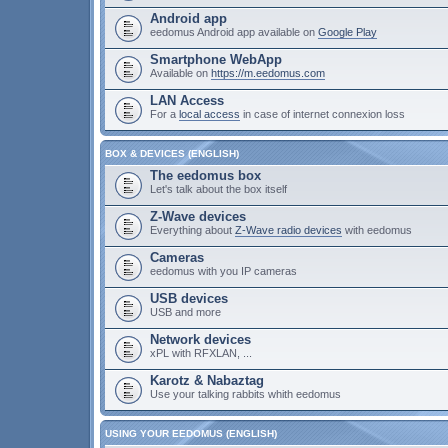
Android app
eedomus Android app available on
Google Play
Smartphone WebApp
Available on
https://m.eedomus.com
LAN Access
For a
local access
in case of internet connexion loss
BOX & DEVICES (ENGLISH)
The eedomus box
Let's talk about the box itself
Z-Wave devices
Everything about
Z-Wave radio devices
with eedomus
Cameras
eedomus with you IP cameras
USB devices
USB and more
Network devices
xPL with RFXLAN, ...
Karotz & Nabaztag
Use your talking rabbits whith eedomus
USING YOUR EEDOMUS (ENGLISH)