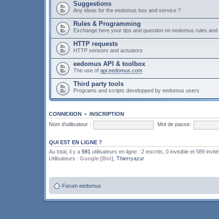
Suggestions
Any ideas for the eedomus box and service ?
Rules & Programming
Exchange here your tips and question on eedomus rules an
HTTP requests
HTTP sensors and actuators
eedomus API & toolbox
The use of
api.eedomus.com
Third party tools
Programs and scripts developped by eedomus users
CONNEXION
•
INSCRIPTION
Nom d’utilisateur :
Mot de passe:
QUI EST EN LIGNE ?
Au total, il y a
591
utilisateurs en ligne : 2 inscrits, 0 invisible et 589 invit
Utilisateurs :
Google [Bot]
,
Thierryazur
Forum eedomus