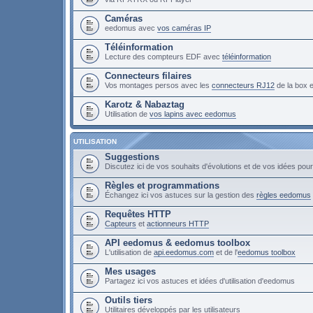
Caméras
eedomus avec
vos caméras IP
Téléinformation
Lecture des compteurs EDF avec
téléinformation
Connecteurs filaires
Vos montages persos avec les
connecteurs RJ12
de la box
Karotz & Nabaztag
Utilisation de
vos lapins avec eedomus
UTILISATION
Suggestions
Discutez ici de vos souhaits d'évolutions et de vos idées po
Règles et programmations
Échangez ici vos astuces sur la gestion des
règles eedomus
Requêtes HTTP
Capteurs
et
actionneurs HTTP
API eedomus & eedomus toolbox
L'utilisation de
api.eedomus.com
et de l'
eedomus toolbox
Mes usages
Partagez ici vos astuces et idées d'utilisation d'eedomus
Outils tiers
Utilitaires développés par les utilisateurs